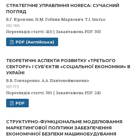
СТРАТЕГІЧНЕ УПРАВЛІННЯ HОRECA: СУЧАСНИЙ
ПОГЛЯД
В.Г. Юровчик, Н.М. Гоблик-Маркович, Т.І. Ільтьо
162-166
Переглядів статті: 410 | Завантажень PDF: 303
PDF (Англійська)
ТЕОРЕТИЧНІ АСПЕКТИ РОЗВИТКУ «ТРЕТЬОГО
СЕКТОРУ» І СУБ’ЄКТІВ «СОЦІАЛЬНОЇ ЕКОНОМІКИ» В
УКРАЇНІ
В.В. Гончаренко, А.А. Пантелеймоненко
167-173
Переглядів статті: 365 | Завантажень PDF: 245
PDF
СТРУКТУРНО-ФУНКЦІОНАЛЬНЕ МОДЕЛЮВАННЯ
МАРКЕТИНГОВОЇ ПОЛІТИКИ ЗАБЕЗПЕЧЕННЯ
ЕКОНОМІЧНОЇ БЕЗПЕКИ МАШИНОБУДУВАННЯ