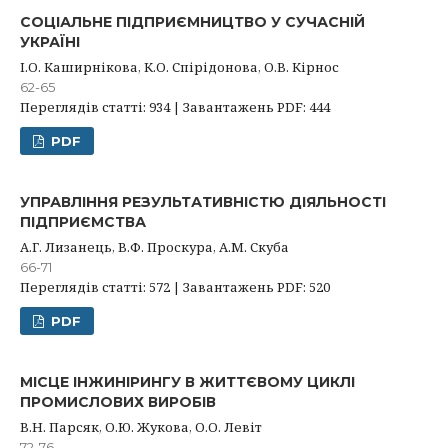
СОЦІАЛЬНЕ ПІДПРИЄМНИЦТВО У СУЧАСНІЙ
УКРАЇНІ
І.О. Каширнікова, К.О. Спірідонова, О.В. Кірнос
62-65
Переглядів статті: 934 | Завантажень PDF: 444
PDF
УПРАВЛІННЯ РЕЗУЛЬТАТИВНІСТЮ ДІЯЛЬНОСТІ
ПІДПРИЄМСТВА
А.Г. Лизанець, В.Ф. Проскура, А.М. Скуба
66-71
Переглядів статті: 572 | Завантажень PDF: 520
PDF
МІСЦЕ ІНЖИНІРИНГУ В ЖИТТЄВОМУ ЦИКЛІ
ПРОМИСЛОВИХ ВИРОБІВ
В.Н. Парсяк, О.Ю. Жукова, О.О. Левіт
72-76