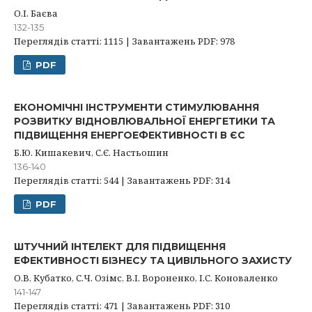
О.І. Баєва
132-135
Переглядів статті: 1115 | Завантажень PDF: 978
PDF
ЕКОНОМІЧНІ ІНСТРУМЕНТИ СТИМУЛЮВАННЯ
РОЗВИТКУ ВІДНОВЛЮВАЛЬНОЇ ЕНЕРГЕТИКИ ТА
ПІДВИЩЕННЯ ЕНЕРГОЕФЕКТИВНОСТІ В ЄС
Б.Ю. Кишакевич, С.Є. Настьошин
136-140
Переглядів статті: 544 | Завантажень PDF: 314
PDF
ШТУЧНИЙ ІНТЕЛЕКТ ДЛЯ ПІДВИЩЕННЯ
ЕФЕКТИВНОСТІ БІЗНЕСУ ТА ЦИВІЛЬНОГО ЗАХИСТУ
О.В. Кубатко, С.Ч. Озімс, В.І. Вороненко, І.С. Коноваленко
141-147
Переглядів статті: 471 | Завантажень PDF: 310