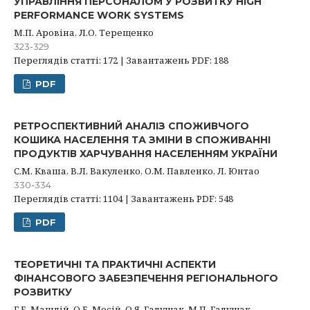
УПРАВЛІННЯ ПЕРСОНАЛОМ У РОЗВИТКУ HIGH
PERFORMANCE WORK SYSTEMS
М.П. Аровіна, Л.О. Терещенко
323-329
Переглядів статті: 172 | Завантажень PDF: 188
PDF
РЕТРОСПЕКТИВНИЙ АНАЛІЗ СПОЖИВЧОГО
КОШИКА НАСЕЛЕННЯ ТА ЗМІНИ В СПОЖИВАННІ
ПРОДУКТІВ ХАРЧУВАННЯ НАСЕЛЕННЯМ УКРАЇНИ
С.М. Кваша, В.Л. Вакуленко, О.М. Павленко, Л. Юнтао
330-334
Переглядів статті: 1104 | Завантажень PDF: 548
PDF
ТЕОРЕТИЧНІ ТА ПРАКТИЧНІ АСПЕКТИ
ФІНАНСОВОГО ЗАБЕЗПЕЧЕННЯ РЕГІОНАЛЬНОГО
РОЗВИТКУ
Г.Б. Машлій, О.Б. Мосій, О.Я. Галущак, М.П. Галущак