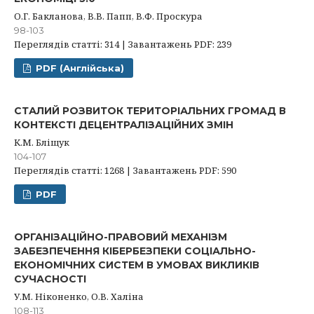
О.Г. Бакланова, В.В. Папп, В.Ф. Проскура
98-103
Переглядів статті: 314 | Завантажень PDF: 239
PDF (Англійська)
СТАЛИЙ РОЗВИТОК ТЕРИТОРІАЛЬНИХ ГРОМАД В
КОНТЕКСТІ ДЕЦЕНТРАЛІЗАЦІЙНИХ ЗМІН
К.М. Бліщук
104-107
Переглядів статті: 1268 | Завантажень PDF: 590
PDF
ОРГАНІЗАЦІЙНО-ПРАВОВИЙ МЕХАНІЗМ
ЗАБЕЗПЕЧЕННЯ КІБЕРБЕЗПЕКИ СОЦІАЛЬНО-
ЕКОНОМІЧНИХ СИСТЕМ В УМОВАХ ВИКЛИКІВ
СУЧАСНОСТІ
У.М. Ніконенко, О.В. Халіна
108-113