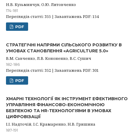
Н.В. Кузьминчук, О.Ю. Литовченко
174-181
Переглядів статті: 355 | Завантажень PDF: 154
PDF
СТРАТЕГІЧНІ НАПРЯМИ СІЛЬСЬКОГО РОЗВИТКУ В
УМОВАХ СТАНОВЛЕННЯ «AGRICULTURE 5.0»
В.М. Савченко, Л.В. Кононенко, В.С. Сушич
182-186
Переглядів статті: 352 | Завантажень PDF: 301
PDF
ХМАРНІ ТЕХНОЛОГІЇ ЯК ІНСТРУМЕНТ ЕФЕКТИВНОГО
УПРАВЛІННЯ ФІНАНСОВО-ЕКОНОМІЧНОЮ
БЕЗПЕКОЮ ТА HR-ТЕХНОЛОГІЯМИ В УМОВАХ
ЦИФРОВІЗАЦІЇ
І.І. Надточій, І.С. Крамаренко, Н.В. Гришина
187-191