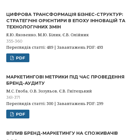
ЦИФРОВА ТРАНСФОРМАЦІЯ БІЗНЕС-СТРУКТУР:
СТРАТЕГІЧНІ ОРІЄНТИРИ В ЕПОХУ ІННОВАЦІЙ ТА
ТЕХНОЛОГІЧНИХ ЗМІН
Я.Ю. Яковенко, М.Ю. Білик, Є.В. Олійник
355-360
Переглядів статті: 489 | Завантажень PDF: 493
PDF
МАРКЕТИНГОВІ МЕТРИКИ ПІД ЧАС ПРОВЕДЕННЯ
БРЕНД-АУДИТУ
М.С. Глоба, О.В. Зозульов, Є.В. Гнітецький
361-371
Переглядів статті: 300 | Завантажень PDF: 299
PDF
ВПЛИВ БРЕНД-МАРКЕТИНГУ НА СПОЖИВАЧІВ