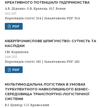
КРЕАТИВНОГО ПОТЕНЦІАЛУ ПІДПРИЄМСТВА
А.В. Діденко, О.В. Кравець, Н.Г. Волик
242-247
Переглядів статті: 254 | Завантажень PDF: 314
PDF
КІБЕРПРОМИСЛОВЕ ШПИГУНСТВО: СУТНІСТЬ ТА
НАСЛІДКИ
І.М. Корнілова
248-253
Переглядів статті: 585 | Завантажень PDF: 265
PDF
МУЛЬТИМОДАЛЬНА ЛОГІСТИКА В УМОВАХ
ТУРБУЛЕНТНОГО НАВКОЛИШНЬОГО БІЗНЕС-
СЕРЕДОВИЩА ТРАНСПОРТНО-ЛОГІСТИЧНОЇ
СИСТЕМИ
В.І. Целлєр, С.О. Крамський