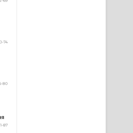
2-69
0-74
5-80
НЯ
1-87