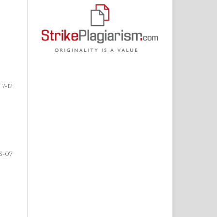
7-12
3-07