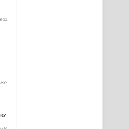
18-22
3-27
ТКУ
8-34