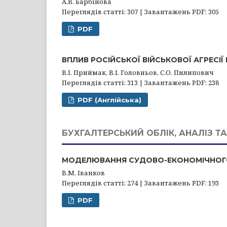
А.В. Барбінова
Переглядів статті: 307 | Завантажень PDF: 305
PDF
ВПЛИВ РОСІЙСЬКОЇ ВІЙСЬКОВОЇ АГРЕСІЇ
В.І. Приймак, В.І. Головньов, С.О. Пилипович
Переглядів статті: 313 | Завантажень PDF: 238
PDF (Англійська)
БУХГАЛТЕРСЬКИЙ ОБЛІК, АНАЛІЗ Т
МОДЕЛЮВАННЯ СУДОВО-ЕКОНОМІЧНОГ
В.М. Іванков
Переглядів статті: 274 | Завантажень PDF: 193
PDF