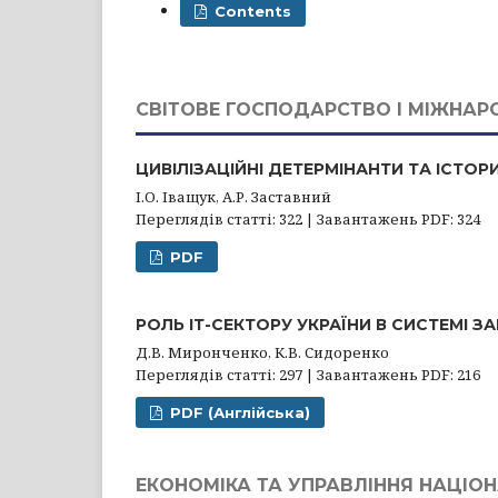
Contents
СВІТОВЕ ГОСПОДАРСТВО І МІЖНАР
ЦИВІЛІЗАЦІЙНІ ДЕТЕРМІНАНТИ ТА ІСТО
І.О. Іващук, А.Р. Заставний
Переглядів статті: 322 | Завантажень PDF: 324
PDF
РОЛЬ ІТ-СЕКТОРУ УКРАЇНИ В СИСТЕМІ З
Д.В. Миронченко, К.В. Сидоренко
Переглядів статті: 297 | Завантажень PDF: 216
PDF (Англійська)
ЕКОНОМІКА ТА УПРАВЛІННЯ НАЦІ