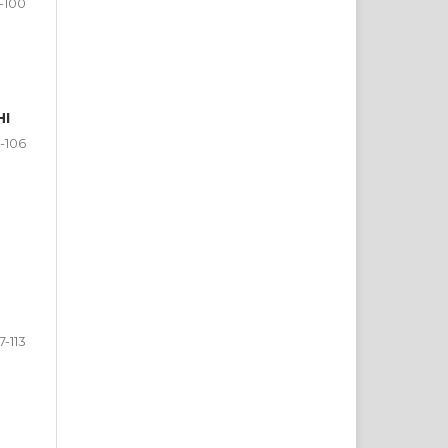
-100
НІ
1-106
7-113