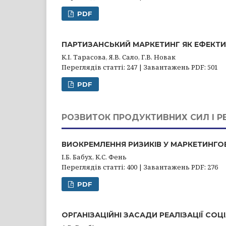
PDF
ПАРТИЗАНСЬКИЙ МАРКЕТИНГ ЯК ЕФЕКТ
К.І. Тарасова, Я.В. Сало, Г.В. Новак
Переглядів статті: 247 | Завантажень PDF: 501
PDF
РОЗВИТОК ПРОДУКТИВНИХ СИЛ І Р
ВИОКРЕМЛЕННЯ РИЗИКІВ У МАРКЕТИНГО
І.Б. Бабух, К.С. Фень
Переглядів статті: 400 | Завантажень PDF: 276
PDF
ОРГАНІЗАЦІЙНІ ЗАСАДИ РЕАЛІЗАЦІЇ СОЦІ