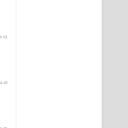
9-53
54-61