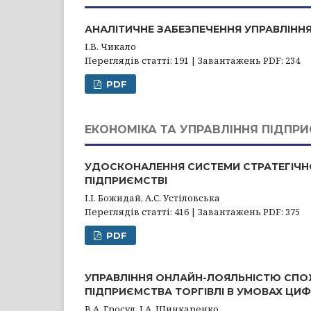
АНАЛІТИЧНЕ ЗАБЕЗПЕЧЕННЯ УПРАВЛІН
І.В. Чикало
Переглядів статті: 191 | Завантажень PDF: 234
PDF
ЕКОНОМІКА ТА УПРАВЛІННЯ ПІДПР
УДОСКОНАЛЕННЯ СИСТЕМИ СТРАТЕГІЧН
ПІДПРИЄМСТВІ
І.І. Божидай, А.С. Устіловська
Переглядів статті: 416 | Завантажень PDF: 375
PDF
УПРАВЛІННЯ ОНЛАЙН-ЛОЯЛЬНІСТЮ СПО
ПІДПРИЄМСТВА ТОРГІВЛІ В УМОВАХ ЦИФ
В.А. Гросул, І.А. Шинкаренко