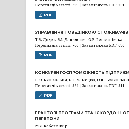
Переглядів статті: 219 | Завантажень PDF: 301
PDF
УПРАВЛІННЯ ПОВЕДІНКОЮ СПОЖИВАЧІВ
Т.В. Дядик, В.І. Даниленко, О.В. Решетнікова
Переглядів статті: 760 | Завантажень PDF: 636
PDF
КОНКУРЕНТОСПРОМОЖНІСТЬ ПІДПРИЄМС
Б.Ю. Кишакевич, Б.Т. Демедюк, О.Ю. Волинськи
Переглядів статті: 324 | Завантажень PDF: 311
PDF
ГРАНТОВІ ПРОГРАМИ ТРАНСКОРДОННОГО
ПЕРЕПОНИ
М.Я. Кобеля-Звір