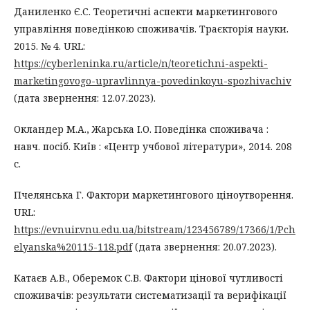
Даниленко Є.С. Теоретичні аспекти маркетингового
управління поведінкою споживачів. Траєкторія науки.
2015. № 4. URL:
https://cyberleninka.ru/article/n/teoretichni-aspekti-
marketingovogo-upravlinnya-povedinkoyu-spozhivachiv
(дата звернення: 12.07.2023).
Окландер М.А., Жарська І.О. Поведінка споживача :
навч. посіб. Київ : «Центр учбової літератури», 2014. 208
с.
Пчелянська Г. Фактори маркетингового ціноутворення.
URL:
https://evnuir.vnu.edu.ua/bitstream/123456789/17366/1/Pch
elyanska%20115-118.pdf
(дата звернення: 20.07.2023).
Катаєв А.В., Оберемок С.В. Фактори цінової чутливості
споживачів: результати систематизації та верифікації