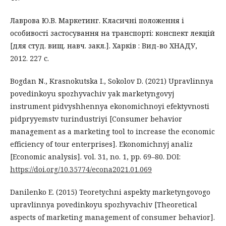
Лаврова Ю.В. Маркетинг. Класичні положення і
особивості застосування на транспорті: конспект лекцій
[для студ. вищ. навч. закл.]. Харків : Вид-во ХНАДУ,
2012. 227 с.
Bogdan N., Krasnokutska I., Sokolov D. (2021) Upravlinnya
povedinkoyu spozhyvachiv yak marketyngovyj
instrument pidvyshhennya ekonomichnoyi efektyvnosti
pidpryyemstv turindustriyi [Consumer behavior
management as a marketing tool to increase the economic
efficiency of tour enterprises]. Ekonomichnyj analiz
[Economic analysis]. vol. 31, no. 1, pp. 69–80. DOI:
https://doi.org/10.35774/econa2021.01.069
Danilenko E. (2015) Teoretychni aspekty marketyngovogo
upravlinnya povedinkoyu spozhyvachiv [Theoretical
aspects of marketing management of consumer behavior].