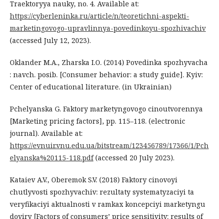
Traektoryya nauky, no. 4. Available at:
https://cyberleninka.ru/article/n/teoretichni-aspekti-
marketingovogo-upravlinnya-povedinkoyu-spozhivachiv
(accessed July 12, 2023).
Oklander M.A., Zharska I.O. (2014) Povedinka spozhyvacha
: navch. posib. [Consumer behavior: a study guide]. Kyiv:
Center of educational literature. (in Ukrainian)
Pchelyanska G. Faktory marketyngovogo cinoutvorennya
[Marketing pricing factors], pp. 115–118. (electronic
journal). Available at:
https://evnuir.vnu.edu.ua/bitstream/123456789/17366/1/Pch
elyanska%20115-118.pdf
(accessed 20 July 2023).
Kataiev A.V., Oberemok S.V. (2018) Faktory cinovoyi
chutlyvosti spozhyvachiv: rezultaty systematyzaciyi ta
veryfikaciyi aktualnosti v ramkax koncepciyi marketyngu
doviry [Factors of consumers’ price sensitivity: results of