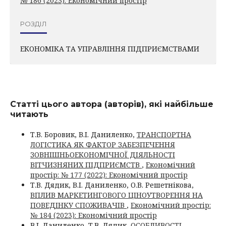
№ 186 (2023): Економічний простір
РОЗДІЛ
ЕКОНОМІКА ТА УПРАВЛІННЯ ПІДПРИЄМСТВАМИ
Статті цього автора (авторів), які найбільше
читають
Т.В. Боровик, В.І. Даниленко,
ТРАНСПОРТНА
ЛОГІСТИКА ЯК ФАКТОР ЗАБЕЗПЕЧЕННЯ
ЗОВНІШНЬОЕКОНОМІЧНОЇ ДІЯЛЬНОСТІ
ВІТЧИЗНЯНИХ ПІДПРИЄМСТВ
,
Економічний
простір: № 177 (2022): Економічний простір
Т.В. Дядик, В.І. Даниленко, О.В. Решетнікова,
ВПЛИВ МАРКЕТИНГОВОГО ЦІНОУТВОРЕННЯ НА
ПОВЕДІНКУ СПОЖИВАЧІВ
,
Економічний простір:
№ 184 (2023): Економічний простір
В.І. Даниленко, Т.В. Дядик,
ОСОБЛИВОСТІ