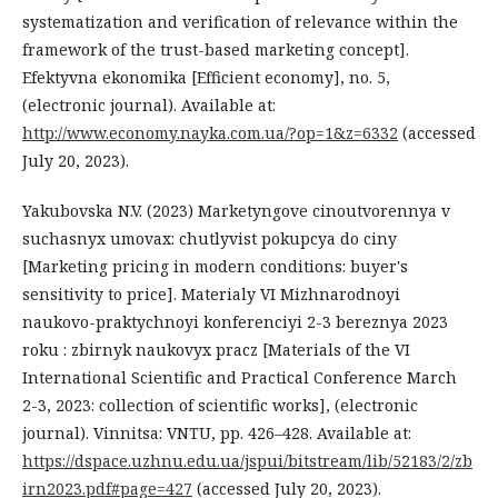
systematization and verification of relevance within the
framework of the trust-based marketing concept].
Efektyvna ekonomika [Efficient economy], no. 5,
(electronic journal). Available at:
http://www.economy.nayka.com.ua/?op=1&z=6332
(accessed
July 20, 2023).
Yakubovska N.V. (2023) Marketyngove cinoutvorennya v
suchasnyx umovax: chutlyvist pokupcya do ciny
[Marketing pricing in modern conditions: buyer's
sensitivity to price]. Materialy VI Mizhnarodnoyi
naukovo-praktychnoyi konferenciyi 2-3 bereznya 2023
roku : zbirnyk naukovyx pracz [Materials of the VI
International Scientific and Practical Conference March
2-3, 2023: collection of scientific works], (electronic
journal). Vinnitsa: VNTU, pp. 426–428. Available at:
https://dspace.uzhnu.edu.ua/jspui/bitstream/lib/52183/2/zb
irn2023.pdf#page=427
(accessed July 20, 2023).