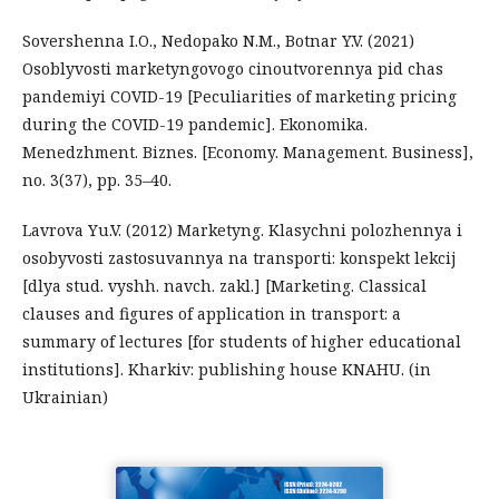
Sovershenna I.O., Nedopako N.M., Botnar Y.V. (2021)
Osoblyvosti marketyngovogo cinoutvorennya pid chas
pandemiyi COVID-19 [Peculiarities of marketing pricing
during the COVID-19 pandemic]. Ekonomika.
Menedzhment. Biznes. [Economy. Management. Business],
no. 3(37), pp. 35–40.
Lavrova Yu.V. (2012) Marketyng. Klasychni polozhennya i
osobyvosti zastosuvannya na transporti: konspekt lekcij
[dlya stud. vyshh. navch. zakl.] [Marketing. Classical
clauses and figures of application in transport: a
summary of lectures [for students of higher educational
institutions]. Kharkiv: publishing house KNAHU. (in
Ukrainian)