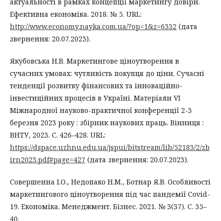
актуальності в рамках концепції маркетингу довіри.
Ефективна економіка. 2018. № 5. URL:
http://www.economy.nayka.com.ua/?op=1&z=6332
(дата
звернення: 20.07.2023).
Якубовська Н.В. Маркетингове ціноутворення в
сучасних умовах: чутливість покупця до ціни. Сучасні
тенденції розвитку фінансових та інноваційно-
інвестиційних процесів в Україні. Матеріали VI
Міжнародної науково-практичної конференції 2-3
березня 2023 року : збірник наукових праць. Вінниця :
ВНТУ, 2023. С. 426–428. URL:
https://dspace.uzhnu.edu.ua/jspui/bitstream/lib/52183/2/zb
irn2023.pdf#page=427
(дата звернення: 20.07.2023).
Совершенна І.О., Недопако Н.М., Ботнар Я.В. Особливості
маркетингового ціноутворення під час пандемії Сovid-
19. Економіка. Менеджмент. Бізнес. 2021. № 3(37). С. 35–
40.