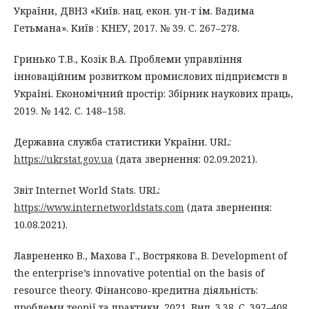
України, ДВНЗ «Київ. нац. екон. ун-т ім. Вадима
Гетьмана». Київ : КНЕУ, 2017. № 39. С. 267–278.
Гринько Т.В., Козік В.А. Проблеми управління
інноваційним розвитком промислових підприємств в
Україні. Економічний простір: Збірник наукових праць,
2019. № 142. С. 148–158.
Державна служба статистики України. URL:
https://ukrstat.gov.ua
(дата звернення: 02.09.2021).
Звіт Internet World Stats. URL:
https://www.internetworldstats.com
(дата звернення:
10.08.2021).
Лаврененко В., Махова Г., Вострякова В. Development of
the enterprise’s innovative potential on the basis of
resource theory. Фінансово-кредитна діяльність:
проблеми теорії та практики. 2021. Вип. 3.38. C. 397–408.