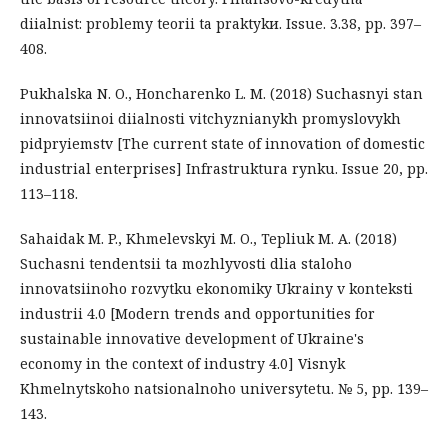
diialnist: problemy teorii ta praktykи. Issue. 3.38, pp. 397–
408.
Pukhalska N. O., Honcharenko L. M. (2018) Suchasnyi stan
innovatsiinoi diialnosti vitchyznianykh promyslovykh
pidpryiemstv [The current state of innovation of domestic
industrial enterprises] Infrastruktura rynku. Issue 20, pp.
113–118.
Sahaidak M. P., Khmelevskyi M. O., Tepliuk M. A. (2018)
Suchasni tendentsii ta mozhlyvosti dlia staloho
innovatsiinoho rozvytku ekonomiky Ukrainy v konteksti
industrii 4.0 [Modern trends and opportunities for
sustainable innovative development of Ukraine's
economy in the context of industry 4.0] Visnyk
Khmelnytskoho natsionalnoho universytetu. № 5, pp. 139–
143.