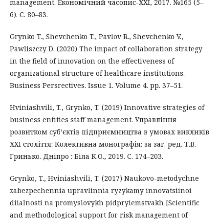
management. Економічний часопис-ХХІ, 2017. №165 (5–
6). С. 80–83.
Grynko T., Shevchenko T., Pavlov R., Shevchenko V.,
Pawliszczy D. (2020) The impact of collaboration strategy
in the field of innovation on the effectiveness of
organizational structure of healthcare institutions.
Business Persrectives. Issue 1. Volume 4. pp. 37–51.
Hviniashvili, T., Grynko, T. (2019) Innovative strategies of
business entities staff management. Управління
розвитком суб’єктів підприємництва в умовах викликів
XXI століття: Колективна монографія: за заг. ред. Т.В.
Гринько. Дніпро : Біла К.О., 2019. С. 174–203.
Grynko, T., Hviniashvili, T. (2017) Naukovo-metodychne
zabezpechennia upravlinnia ryzykamy innovatsiinoi
diialnosti na promyslovykh pidpryiemstvakh [Scientific
and methodological support for risk management of