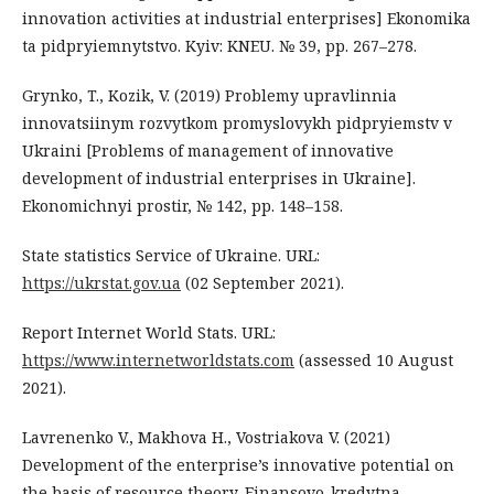
innovation activities at industrial enterprises] Ekonomika
ta pidpryiemnytstvo. Kyiv: KNEU. № 39, pp. 267–278.
Grynko, T., Kozik, V. (2019) Problemy upravlinnia
innovatsiinym rozvytkom promyslovykh pidpryiemstv v
Ukraini [Problems of management of innovative
development of industrial enterprises in Ukraine].
Ekonomichnyi prostir, № 142, pp. 148–158.
State statistics Service of Ukraine. URL:
https://ukrstat.gov.ua
(02 September 2021).
Report Internet World Stats. URL:
https://www.internetworldstats.com
(assessed 10 August
2021).
Lavrenenko V., Makhova H., Vostriakova V. (2021)
Development of the enterprise’s innovative potential on
the basis of resource theory. Finansovo-kredytna