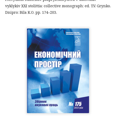
vyklykiv XXI stolittia: collective monograph: ed. T.V. Grynko.
Dnipro: Bila K.O. pp. 174–203.