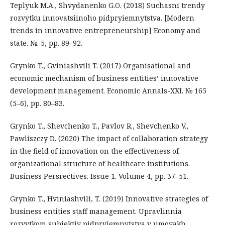
Teplyuk M.A., Shvydanenko G.O. (2018) Suchasni trendy
rozvytku innovatsiinoho pidpryiemnytstva. [Modern
trends in innovative entrepreneurship] Economy and
state. №. 5, pp. 89–92.
Grynko T., Gviniashvili T. (2017) Organisational and
economic mechanism of business entities’ innovative
development management. Economic Annals-ХХІ. № 165
(5–6), pp. 80–83.
Grynko T., Shevchenko T., Pavlov R., Shevchenko V.,
Pawliszczy D. (2020) The impact of collaboration strategy
in the field of innovation on the effectiveness of
organizational structure of healthcare institutions.
Business Persrectives. Issue 1. Volume 4, pp. 37–51.
Grynko T., Hviniashvili, T. (2019) Innovative strategies of
business entities staff management. Upravlinnia
rozvytkom subiektiv pidpryiemnytstva v umovakh