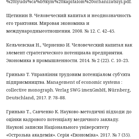
%20lyuds%ca%b9kym%20kapitalom%20orhanizatsiyi.pdf.
Щетинин В. Человеческий капитал и неоднозначность
его трактовки. Мировая экономика и
международныеотношения. 2008. № 12. С. 42–45.
Кельчевская Н., Черненко И. Человеческий капитал как
элемент стратегического потенциала предприятия.
Экономика в промышленности. 2014. № 2 (22). С. 10–23.
Гринько Т. Управління трудовим потенціалом суб’єкта
підприємництва. Management of economic systems :
сollective monograph. Verlag SWG imexGmbH, Nürnberg,
Deutschland, 2017. P. 78–88.
Гринько Т., Савченко К. Науково-методичні підходи до
оцінки кадрового потенціалу медичного закладу.
Наукові записки Національного університету
«Острозька академія». Серія «Економіка». 2017. № 7 (35).