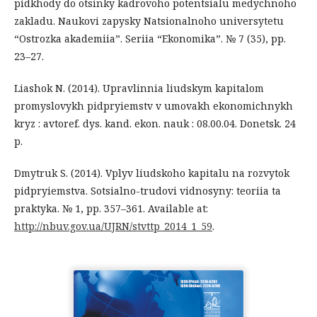
pidkhody do otsinky kadrovoho potentsialu medychnoho
zakladu. Naukovi zapysky Natsionalnoho universytetu
“Ostrozka akademiia”. Seriia “Ekonomika”. № 7 (35), pp.
23–27.
Liashok N. (2014). Upravlinnia liudskym kapitalom
promyslovykh pidpryiemstv v umovakh ekonomichnykh
kryz : avtoref. dys. kand. ekon. nauk : 08.00.04. Donetsk. 24
p.
Dmytruk S. (2014). Vplyv liudskoho kapitalu na rozvytok
pidpryiemstva. Sotsialno-trudovi vidnosyny: teoriia ta
praktyka. № 1, pp. 357–361. Available at:
http://nbuv.gov.ua/UJRN/stvttp_2014_1_59
.