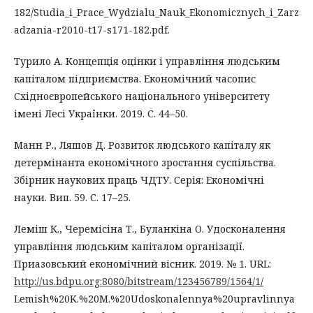
182/Studia_i_Prace_Wydzialu_Nauk_Ekonomicznych_i_Zarz
adzania-r2010-t17-s171-182.pdf.
Турило А. Концепція оцінки і управління людським
капіталом підприємства. Економічний часопис
Східноєвропейського національного університету
імені Лесі Українки. 2019. С. 44–50.
Манн Р., Ляшов Д. Розвиток людського капіталу як
детермінанта економічного зростання суспільства.
Збірник наукових праць ЧДТУ. Серія: Економічні
науки. Вип. 59. С. 17–25.
Леміш К., Черемісіна Т., Буланкіна О. Удосконалення
управління людським капіталом організації.
Приазовський економічний вісник. 2019. № 1. URL:
http://us.bdpu.org:8080/bitstream/123456789/1564/1/
Lemish%20K.%20M.%20Udoskonalennya%20upravlinnya