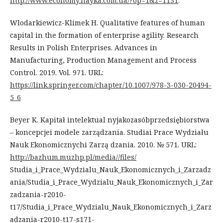
http://www.economy.nayka.com.ua/?op=1&z=1131
.
Wlodarkiewicz-Klimek H. Qualitative features of human
capital in the formation of enterprise agility. Research
Results in Polish Enterprises. Advances in
Manufacturing, Production Management and Process
Control. 2019. Vol. 971. URL:
https://link.springer.com/chapter/10.1007/978-3-030-20494-
5_6
Beyer K. Kapitał intelektual nyjakozasóbprzedsiębiorstwa
– koncepcjei modele zarządzania. Studiai Prace Wydziału
Nauk Ekonomicznychi Zarzą dzania. 2010. № 571. URL:
http://bazhum.muzhp.pl/media//files/
Studia_i_Prace_Wydzialu_Nauk_Ekonomicznych_i_Zarzadz
ania/Studia_i_Prace_Wydzialu_Nauk_Ekonomicznych_i_Zar
zadzania-r2010-
t17/Studia_i_Prace_Wydzialu_Nauk_Ekonomicznych_i_Zarz
adzania-r2010-t17-s171-