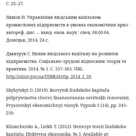
С. 23–27.
Ляшок Н. Управління людським капіталом
промислових підприємств в умовах економічних криз :
автореф. дис. … канд. екон. наук : спец. 08.00.04.
Донецьк, 2014. 24 с.
Дмитрук С. Вплив людського капіталу на розвиток
підприємства. Соціально-трудові відносини: теорія та
практика. 2014. № 1. С. 357–361. URL:
http://nbuv.gov.ua/UJRN/stvttp_2014_1_59
.
Skybytskyi O. (2019). Rozvytok liudskoho kapitalu
pidpryiemstva cherez finansuvannia osvitnikh innovatsii.
Pryazovskyi ekonomichnyi visnyk. Vypusk 3 (14), pp. 245–
250.
Khimchenko A., Liekh T. (2012). Henezys teorii liudskoho
kapitalu. Efektyvna ekonomika. № 5. Available at: