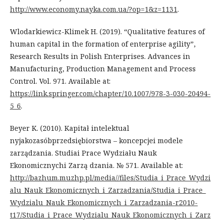
http://www.economy.nayka.com.ua/?op=1&z=1131
.
Wlodarkiewicz-Klimek H. (2019). “Qualitative features of
human capital in the formation of enterprise agility”,
Research Results in Polish Enterprises. Advances in
Manufacturing, Production Management and Process
Control. Vol. 971. Available at:
https://link.springer.com/chapter/10.1007/978-3-030-20494-
5_6
.
Beyer K. (2010). Kapitał intelektual
nyjakozasóbprzedsiębiorstwa – koncepcjei modele
zarządzania. Studiai Prace Wydziału Nauk
Ekonomicznychi Zarzą dzania. № 571. Available at:
http://bazhum.muzhp.pl/media//files/Studia_i_Prace_Wydzi
alu_Nauk_Ekonomicznych_i_Zarzadzania/Studia_i_Prace_
Wydzialu_Nauk_Ekonomicznych_i_Zarzadzania-r2010-
t17/Studia_i_Prace_Wydzialu_Nauk_Ekonomicznych_i_Zarz