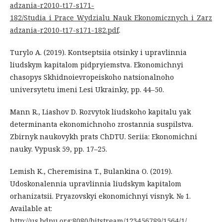
adzania-r2010-t17-s171-
182/Studia_i_Prace_Wydzialu_Nauk_Ekonomicznych_i_Zarz
adzania-r2010-t17-s171-182.pdf
.
Turylo A. (2019). Kontseptsiia otsinky i upravlinnia
liudskym kapitalom pidpryiemstva. Ekonomichnyi
chasopys Skhidnoievropeiskoho natsionalnoho
universytetu imeni Lesi Ukrainky, pp. 44–50.
Mann R., Liashov D. Rozvytok liudskoho kapitalu yak
determinanta ekonomichnoho zrostannia suspilstva.
Zbirnyk naukovykh prats ChDTU. Seriia: Ekonomichni
nauky. Vypusk 59, pp. 17–25.
Lemish K., Cheremisina T., Bulankina O. (2019).
Udoskonalennia upravlinnia liudskym kapitalom
orhanizatsii. Pryazovskyi ekonomichnyi visnyk. № 1.
Available at:
http://us.bdpu.org:8080/bitstream/123456789/1564/1/