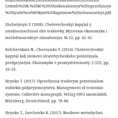
Lemish%20K.%20M.%20Udoskonalennya%20upravlinnya
%20lyuds%ca%b9kym%20kapitalom%20orhanizatsiyi.pdf.
Shchetynyn V. (2008). Chelovecheskyi kapytal y
neodnoznachnost eho traktovky. Myrovaia ekonomyka i
mezhdunarodnye otnoshenyia. № 12, pp. 42–45.
Kelchevskaia N., Chernenko Y. (2014). Chelovecheskyi
kapytal kak эlement stratehycheskoho potentsyala
predpryiatyia. Ekonomyka v promyshlennosty. 2 (22), pp.
10–23.
Hrynko T. (2017). Upravlinnia trudovym potentsialom
subiekta pidpryiemnytstva. Management of economic
systems. Collective monograph. Verlag SWG imexGmbH,
Nürnberg, Deutschland, pp. 78–88.
Hrynko T., Savchenko K. (2017). Naukovo-metodychni