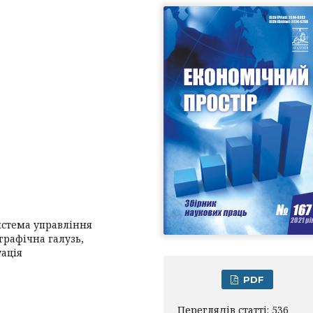
стема управління
графічна галузь,
уація
PDF
Переглядів статті: 536