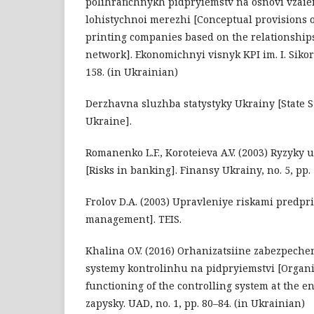
polihrafichnykh pidpryiemstv na osnovi vzaie
lohistychnoi merezhi [Conceptual provisions of
printing companies based on the relationships 
network]. Ekonomichnyi visnyk KPI im. I. Sikor
158. (in Ukrainian)
Derzhavna sluzhba statystyky Ukrainy [State St
Ukraine].
Romanenko L.F., Koroteieva A.V. (2003) Ryzyky u
[Risks in banking]. Finansy Ukrainy, no. 5, pp.
Frolov D.A. (2003) Upravleniye riskami predpri
management]. TEIS.
Khalina O.V. (2016) Orhanizatsiine zabezpech
systemy kontrolinhu na pidpryiemstvi [Organi
functioning of the controlling system at the en
zapysky. UAD, no. 1, pp. 80–84. (in Ukrainian)