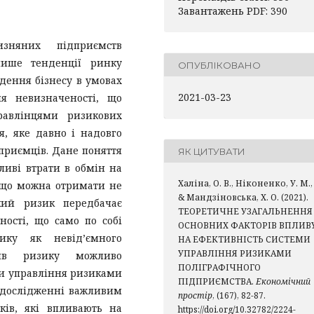
Завантажень PDF: 390
изняних підприємств
лише тенденції ринку
ОПУБЛІКОВАНО
едення бізнесу в умовах
2021-03-23
ня невизначеності, що
равлінцями ризикових
, яке давно і надовго
дприємців. Дане поняття
ЯК ЦИТУВАТИ
ливі втрати в обмін на
Халіна, О. В., Ніконенко, У. М.,
 що можна отримати не
& Мандзіновська, Х. О. (2021).
кий ризик передбачає
ТЕОРЕТИЧНЕ УЗАГАЛЬНЕННЯ
ності, що само по собі
ОСНОВНИХ ФАКТОРІВ ВПЛИВ
ику як невід’ємного
НА ЕФЕКТИВНІСТЬ СИСТЕМИ
УПРАВЛІННЯ РИЗИКАМИ
лив ризику можливо
ПОЛІГРАФІЧНОГО
ми управління ризиками
ПІДПРИЄМСТВА.
Економічний
у дослідженні важливим
простір
, (167), 82-87.
ків, які впливають на
https://doi.org/10.32782/2224-