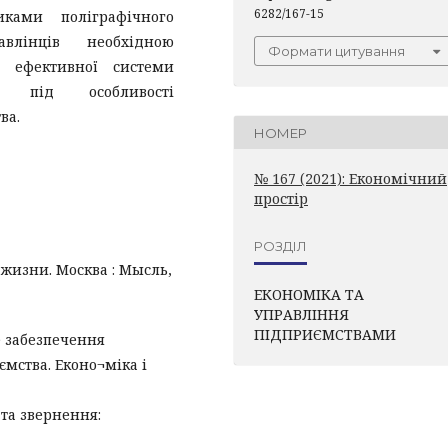
6282/167-15
иками поліграфічного
влінців необхідною
Формати цитування
 ефективної системи
ї під особливості
ва.
НОМЕР
№ 167 (2021): Економічний
простір
РОЗДІЛ
 жизни. Москва : Мысль,
ЕКОНОМІКА ТА
УПРАВЛІННЯ
ПІДПРИЄМСТВАМИ
е забезпечення
мства. Еконо¬міка і
та звернення: