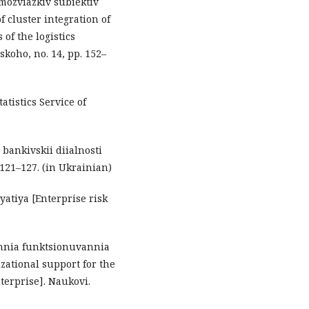
mozviazkiv subiektiv
 cluster integration of
of the logistics
skoho, no. 14, pp. 152–
atistics Service of
 bankivskii diialnosti
 121–127. (in Ukrainian)
yatiya [Enterprise risk
ennia funktsionuvannia
zational support for the
terprise]. Naukovi.