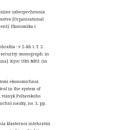
atsiine zabezpechennia
stva [Organizational
ent]. Ekonomika i
rafiia : v 2–kh t. T. 2.
 security: monograph: in
ions]. Kyiv: UBS NBU. (in
ystemi ekonomichnoi
rol in the system of
i visnyk Poltavskoho
ichni nauky, no. 3, pp.
ia klasternoi intehratsii