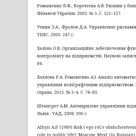
Романенко Л.Ф., Коротеєва А.В. Ризики у банк
Фінанси України. 2003. № 5. С. 121–127.
Уткин Э.А., Фролов Д.А. Управление рисками
ТЕИС, 2003. 247 с.
Халіна О.В. Організаційне забезпечення фу
контролінгу на підприємстві. Наукові записки
84.
Хохлова Р.А. Романенко А.І. Аналіз автомат
управління поліграфічним підприємством. 
справа. 2013. № 3–4. С. 78–83.
Штангрет А.М. Антикризове управління під
Львів : УАД, 2008. 396 с.
Alhyn A.P. (1989) Risk i ego rol v obshchestven
role in public life]. Moscow: Mysl. (in Russian)