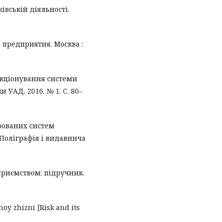
івській діяльності.
 предприятия. Москва :
нкціонування системи
 УАД. 2016. № 1. С. 80–
изованих систем
Поліграфія і видавнича
приємством: підручник.
noy zhizni [Risk and its