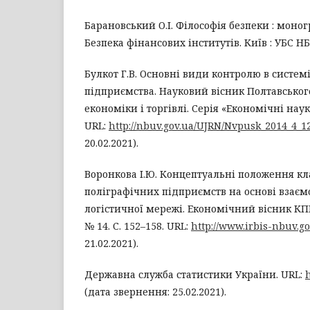
Барановський О.І. Філософія безпеки : монограф
Безпека фінансових інститутів. Київ : УБС НБУ
Булкот Г.В. Основні види контролю в систем
підприємства. Науковий вісник Полтавськог
економіки і торгівлі. Серія «Економічні науки»
URL:
http://nbuv.gov.ua/UJRN/Nvpusk_2014_4_1
20.02.2021).
Воронкова І.Ю. Концептуальні положення кла
поліграфічних підприємств на основі взаємоз
логістичної мережі. Економічний вісник КПІ і
№ 14. С. 152–158. URL:
http://www.irbis-nbuv.go
21.02.2021).
Державна служба статистики України. URL:
h
(дата звернення: 25.02.2021).