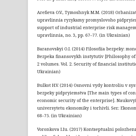
Arefieva O.V., Tymoshnyk M.M. (2018) Orhaniz
upravlinnia ryzykamy promyslovoho pidpryiem
support of industrial enterprise risk managem
upravlinnia, no. 3, pp. 67–77. (in Ukrainian)
Baranovskyi O.I. (2014) Filosofiia bezpeky: monoh
Bezpeka finansovykh instytutiv [Philosophy of
2 volumes. Vol. 2. Security of financial institut
Ukrainian)
Bulkot H.V. (2014) Osnovni vydy kontroliu v s
bezpeky pidpryiemstva [The main types of cont
economic security of the enterprise]. Naukovy
universytetu ekonomiky i torhivli. Ser.: Ekonom
68–75. (in Ukrainian)
Voronkova I.Iu. (2017) Kontseptualni polozhenn