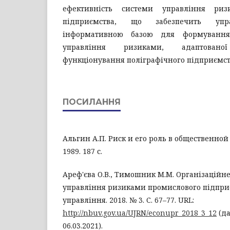
ефективність системи управління риз
підприємства, що забезпечить упра
інформативною базою для формування
управління ризиками, адаптовано
функціонування поліграфічного підприємст
ПОСИЛАННЯ
Альгин А.П. Риск и его роль в общественной
1989. 187 с.
Ареф'єва О.В., Тимошник М.М. Організаційн
управління ризиками промислового підприє
управління. 2018. № 3. С. 67–77. URL:
http://nbuv.gov.ua/UJRN/econupr_2018_3_12
(да
06.03.2021).