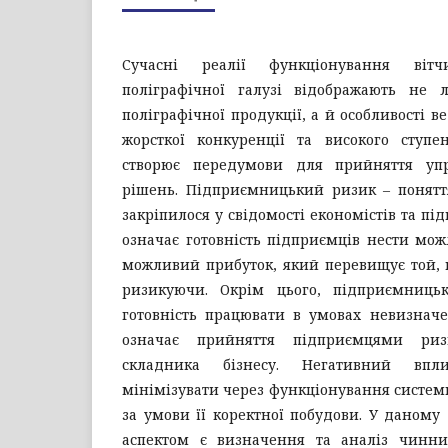
Сучасні реалії функціонування вітч
поліграфічної галузі відображають не 
поліграфічної продукції, а й особливості в
жорсткої конкуренції та високого ступе
створює передумови для прийняття уп
рішень. Підприємницький ризик – поняття
закріпилося у свідомості економістів та пі
означає готовність підприємців нести мож
можливий прибуток, який перевищує той,
ризикуючи. Окрім цього, підприємниць
готовність працювати в умовах невизначе
означає прийняття підприємцями риз
складника бізнесу. Негативний вп
мінімізувати через функціонування систе
за умови її коректної побудови. У даном
аспектом є визначення та аналіз чинни