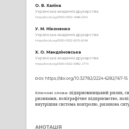
О. В. Халіна
Українська академія друкарства
https://orcid.org/0000-0002-4086-6314
У. М. Ніконенко
Українська академія друкарства
https://orcid.org/0000-0002-6015-6248
Х. О. Мандзіновська
Українська академія друкарства
https://orcid.org/0000-0002-6982-277X
https://doi.org/10.32782/2224-6282/167-15
DOI:
підприємницький ризик, си
Ключові слова:
ризиками, поліграфічне підприємство, полі
внутрішня система контролю, ризикова сит
АНОТАЦІЯ