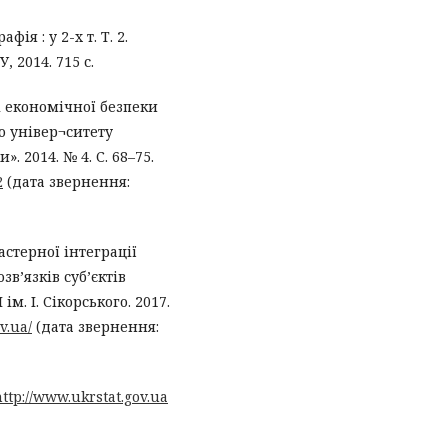
ія : у 2-х т. Т. 2.
, 2014. 715 с.
і економічної безпеки
о універ¬ситету
. 2014. № 4. С. 68–75.
2
(дата звернення:
стерної інтеграції
в’язків суб’єктів
м. І. Сікорського. 2017.
v.ua/
(дата звернення:
ttp://www.ukrstat.gov.ua