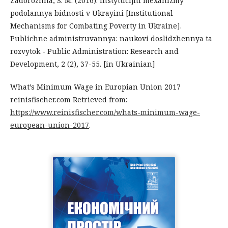
Zadorozhna, S. M. (2016). Instytucijni mexanizmy
podolannya bidnosti v Ukrayini [Institutional
Mechanisms for Combating Poverty in Ukraine].
Publichne administruvannya: naukovi doslidzhennya ta
rozvytok - Public Administration: Research and
Development, 2 (2), 37-55. [in Ukrainian]
What’s Minimum Wage in Europian Union 2017
reinisfischer.com Retrieved from:
https://www.reinisfischer.com/whats-minimum-wage-
european-union-2017
.