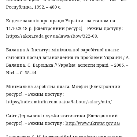
Республика, 1992. – 400 с.
Кодекс законів про працю України : за станом на
11.10.2018 р. [Електронний ресурс] – Режим доступу :
https://zakon.rada.gov.ua/laws/show/322-08
.
Баланда А. Інститут мінімальної заробітної плати:
світовий досвід встановлення та проблеми України / А.
Баланда, О. Варецька // Україна: аспекти праці. – 2005. –
No4. – С. 38-44.
Мінімальна заробітна плата: Мінфін [Електронний
ресурс]. – Режим доступу :
https://index.minfin.com.ua/ua/labour/salary/min/
Сайт Державної служби статистики [Електронний
ресурс]. – Режим доступу :
http://www.ukrstat.gov.ua/
Задорожна С. М. Інституційні механізми подолання