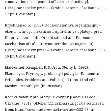
a motivational component of labor productivity].
Ukrayina: aspekty praci – Ukraine: Aspects of Labour, 2, 9-
17 [in Ukrainian].
Kryshhenko, K. (2007). Udoskonalennya organizacijno –
ekonomichnogo mexanizmu upravlinnya oplatoyu praci
[Improvement of the Organizational and Economic
Mechanism of Labour Remuneration Management].
Ukrayina: aspekty praci – Ukraine: Aspects of Labour, 6, 9-
16 [in Ukrainian].
Makkonnel, Kempbell R. & Bryu, Stenly L. (1992).
Ekonomyks: Pryncypy, problemy i polytyka [Economics:
Principles, Problems and Policies]. (Trans. 11nd ed.).
Moskva: Respublyka [in Russian].
Kodeks zakoniv pro pracyu Ukrayiny [Labour’s Code
Ukraine]. (2018, Oktober 11). zakon.rada.gov.ua. Retrieved
from:
https://zakon.rada.gov.ua/laws/show/322-08
[in