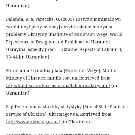
Ukrainian].
Balanda, A. & Vareczka, O. (2005). Instytut minimalnoyi
zarobitnoyi platy: svitovyj dosvid vstanovlennya ta
problemy Ukrayiny [Institute of Minimum Wage: World
Experience of Desigion and Problems of Ukraine].
Ukrayina: aspekty praci – Ukraine: Aspects of Labour, 4,
38-44 [in Ukrainian].
Minimalna zarobitna plata [Minimum Wage]. Minfin –
Ministy of Finance. minfin.com.ua. Retrieved from:
https://index.minfin.com.ua/ua/labour/salary/min/
[in
Ukrainian].
Sajt Derzhavnoyi sluzhby statystyky [Site of State Statistics
Service of Ukraine]. ukrstat.gov.ua. Retrieved from:
http://www.ukrstat.gov.ua/
[in Ukrainian].