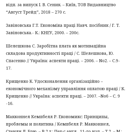
відп. за випуск І. В. Сеник. – Київ, ТОВ Видавництво
“Август Трейд”, 2018 – 270 с.
Завіновська Г.Т. Економіка праці Навч. посібник / Г. Т.
Завіновська.- К.: КНЕУ, 2000. – 200с.
Шелешкова С. Заробітна плата як мотиваційна
складова продуктивності праці / С. Шелешкова, Ю.
Спасенко // Україна: аспекти праці. – 2006. – No2. – С.9-
17.
Крищенко К. Удосконалення організаційно –
економічного механізму управління оплатою праці / К.
Крищенко // Україна: аспекти праці. – 2007. –No6 – С. 9
-16.
Макконнел Кемпбелл Р. Економикс: Принципы,
проблемы и политика / Кемпбелл Р. Макконнел,
Стенли Л. Брю. – В 2 т.: Пер.с англ., 11-го изд. – Т.2. – М.: