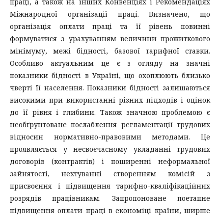
праці, а також на інших Конвенціях і Рекомендаціях
Міжнародної організації праці. Визначено, що
організація оплати праці та її рівень повинні
формуватися з урахуванням величини прожиткового
мінімуму, межі бідності, базової тарифної ставки.
Особливо актуальним це є з огляду на значні
показники бідності в Україні, що охоплюють близько
чверті її населення. Показники бідності залишаються
високими при використанні різних підходів і оцінок
до її рівня і глибини. Також значною проблемою є
необґрунтоване послаблення регламентації трудових
відносин нормативно-правовими методами. Це
проявляється у несвоєчасному укладанні трудових
договорів (контрактів) і поширенні неформальної
зайнятості, нехтуванні створенням комісій з
присвоєння і підвищення тарифно-кваліфікаційних
розрядів працівникам. Запропоноване поетапне
підвищення оплати праці в економіці країни, ширше