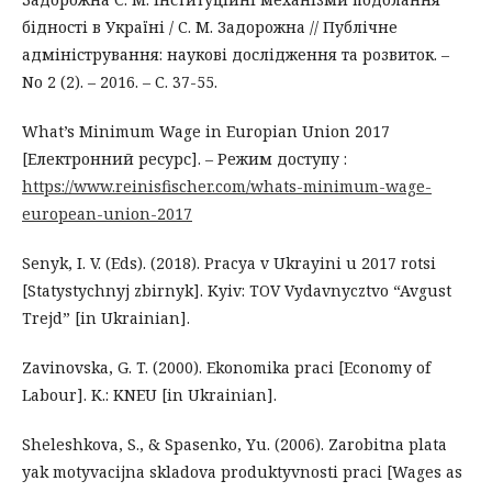
бідності в Україні / С. М. Задорожна // Публічне
адміністрування: наукові дослідження та розвиток. –
No 2 (2). – 2016. – С. 37-55.
What’s Minimum Wage in Europian Union 2017
[Електронний ресурс]. – Режим доступу :
https://www.reinisfischer.com/whats-minimum-wage-
european-union-2017
Senyk, I. V. (Eds). (2018). Pracya v Ukrayini u 2017 rotsi
[Statystychnyj zbirnyk]. Kyiv: TOV Vydavnycztvo “Avgust
Trejd” [in Ukrainian].
Zavinovska, G. T. (2000). Ekonomika praci [Economy of
Labour]. K.: KNEU [in Ukrainian].
Sheleshkova, S., & Spasenko, Yu. (2006). Zarobitna plata
yak motyvacijna skladova produktyvnosti praci [Wages as