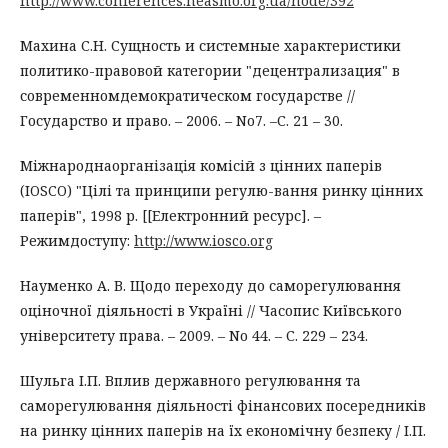
http://www.conferences.neasmo.org.ua/node/392
Махина С.Н. Сущность и системные характеристики
политико-правовой категории "децентрализация" в
современномдемократическом государстве //
Государство и право. – 2006. – No7. –С. 21 – 30.
Міжнароднаорганізація комісій з цінних паперів
(ІOSCO) "Цілі та принципи регулю-вання ринку цінних
паперів", 1998 р. [[Електронний ресурс]. –
Режимдоступу:
http://www.iosco.org
Науменко А. В. Щодо переходу до саморегулювання
оціночної діяльності в Україні // Часопис Київського
університету права. – 2009. – No 44. – С. 229 – 234.
Шульга І.П. Вплив державного регулювання та
саморегулювання діяльності фінансових посередників
на ринку цінних паперів на їх економічну безпеку / І.П.