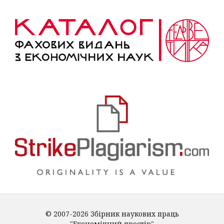
© 2007-2026 Збірник наукових праць
"Економічний простір"