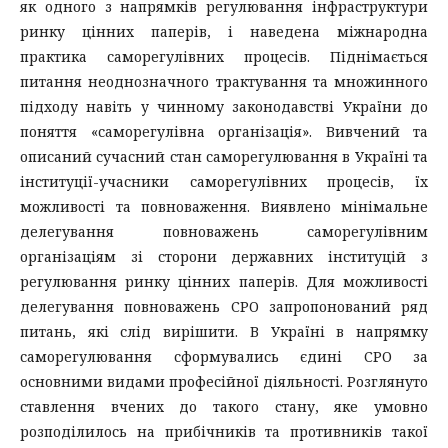
як одного з напрямків регулювання інфраструктури
ринку цінних паперів, і наведена міжнародна
практика саморегулівних процесів. Піднімається
питання неоднозначного трактування та множинного
підходу навіть у чинному законодавстві України до
поняття «саморегулівна організація». Вивчений та
описаний сучасний стан саморегулювання в Україні та
інституції-учасники саморегулівних процесів, їх
можливості та повноваження. Виявлено мінімальне
делегування повноважень саморегулівним
організаціям зі сторони державних інституцій з
регулювання ринку цінних паперів. Для можливості
делегування повноважень СРО запропонований ряд
питань, які слід вирішити. В Україні в напрямку
саморегулювання сформувались єдині СРО за
основними видами професійної діяльності. Розглянуто
ставлення вчених до такого стану, яке умовно
розподілилось на прибічників та противників такої