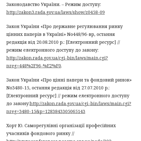
Законодавство України. – Режим доступу:
http://zakon3.rada.gov.ua/laws/show/z0458-09
Закон України «Про державне регулювання ринку
цінних паперів в Україні» No448/96-вр, остання
редакцiя вiд 20.08.2010 р.: [Електронний ресурс] //
режим електронного доступу до закону:
http://zakon.rada.gov.ua/cgi-bin/laws/main.cgi?
nreg=448%2F96-%E2%F0
.
Закон України «Про цінні папери та фондовий ринок»
No3480-15, остання редакцiя вiд 27.07.2010 р.:
[Електронний ресурс] // режим електронного доступу
до закону:
http://zakon.rada.gov.ua/cgi-bin/laws/main.cgi?
nreg=3480-15&p=1283843305065143
Хорт Ю. Саморегулівні організації професійних
учасників фондового ринку //