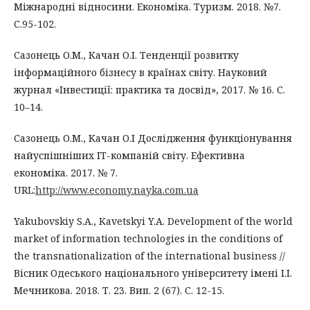
Міжнародні відносини. Економіка. Туризм. 2018. №7.
С.95-102.
Сазонець О.М., Качан О.І. Тенденції розвитку
інформаційного бізнесу в країнах світу. Науковий
журнал «Інвестиції: практика та досвід», 2017. № 16. С.
10–14.
Сазонець О.М., Качан О.І Дослідження функціонування
найуспішніших ІТ-компаній світу. Ефективна
економіка. 2017. № 7.
URL:
http://www.economy.nayka.com.ua
Yakubovskiy S.A., Kavetskyi Y.A. Development of the world
market of information technologies in the conditions of
the transnationalization of the international business //
Вісник Одеського національного університету імені І.І.
Мечникова. 2018. Т. 23. Вип. 2 (67). С. 12-15.