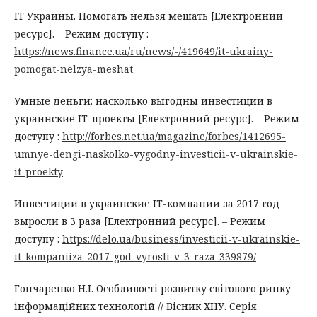
IT Украины. Помогать нельзя мешать [Електронний
ресурс]. – Режим доступу :
https://news.finance.ua/ru/news/-/419649/it-ukrainy-
pomogat-nelzya-meshat
Умные деньги: насколько выгодны инвестиции в
украинские IT-проекты [Електронний ресурс]. – Режим
доступу :
http://forbes.net.ua/magazine/forbes/1412695-
umnye-dengi-naskolko-vygodny-investicii-v-ukrainskie-
it-proekty
Инвестиции в украинские IT-компании за 2017 год
выросли в 3 раза [Електронний ресурс]. – Режим
доступу :
https://delo.ua/business/investicii-v-ukrainskie-
it-kompaniiza-2017-god-vyrosli-v-3-raza-339879/
Гончаренко Н.І. Особливості розвитку світового ринку
інформаційних технологій // Вісник ХНУ. Серія