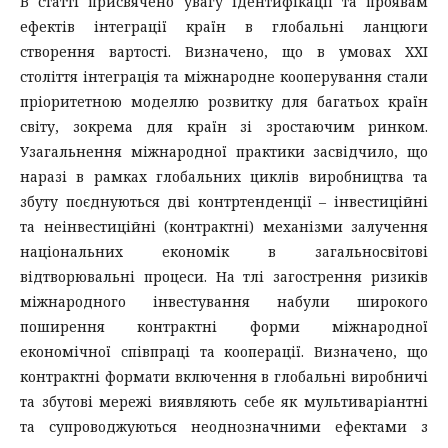
В статті присвячено увагу ідентифікації та проявам
ефектів інтеграції країн в глобальні ланцюги
створення вартості. Визначено, що в умовах ХХІ
століття інтеграція та міжнародне кооперування стали
пріоритетною моделлю розвитку для багатьох країн
світу, зокрема для країн зі зростаючим ринком.
Узагальнення міжнародної практики засвідчило, що
наразі в рамках глобальних циклів виробництва та
збуту поєднуються дві контртенденції – інвестиційні
та неінвестиційні (контрактні) механізми залучення
національних економік в загальносвітові
відтворювальні процеси. На тлі загострення ризиків
міжнародного інвестування набули широкого
поширення контрактні форми міжнародної
економічної співпраці та кооперації. Визначено, що
контрактні формати включення в глобальні виробничі
та збутові мережі виявляють себе як мультиваріантні
та супроводжуються неоднозначними ефектами з