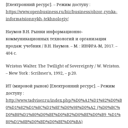
[Електронний ресурс]. – Режим доступу :
https://www.openbusiness.ru/biz/business/obzor-rynka-
informatsionnykh-tekhnologiy/
Наумов В.Н. Рынки информационно-
коммуникационных технологий и организация
продаж: учебник / В.Н. Наумов. – М. : ИНФРА-М, 2017. –
404 с.
Wriston Walter. The Twilight of Sovereignty / W. Wriston.
– New York : Scribner's, 1992, – р.20.
ИТ (мировой рынок) [Електронний ресурс]. – Режим
доступу :
http://www.tadviser.ru/index.php/%D0%A1%D1%82%D0%B
0%D1%82%D1%8C%D1%8F:%D0%98%D0%A2_(%D0%BC%
D0%B8%D1%80%D0%BE%D0%B2%D0%BE%D0%B9_%D1%
80%D1%8B%D0%BD%D0%BE%D0%BA)