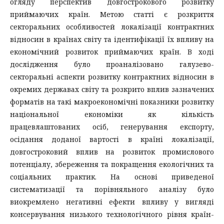
огляду перспектив довгострокового розвитку
приймаючих країн. Метою статті є розкриття
секторальних особливостей локалізації контрактних
відносин в країнах світу та ідентифікації їх впливу на
економічний розвиток приймаючих країн. В ході
дослідження було проаналізовано галузево-
секторальні аспекти розвитку контрактних відносин в
окремих державах світу та розкрито вплив зазначених
форматів на такі макроекономічні показники розвитку
національної економіки як кількість
працевлаштованих осіб, генерування експорту,
осідання доданої вартості в країні локалізації,
довгостроковий вплив на розвиток промислового
потенціалу, збереження та покращення екологічних та
соціальних практик. На основі приведеної
систематизації та порівняльного аналізу було
виокремлено негативні ефекти впливу у вигляді
консервування низького технологічного рівня країн-