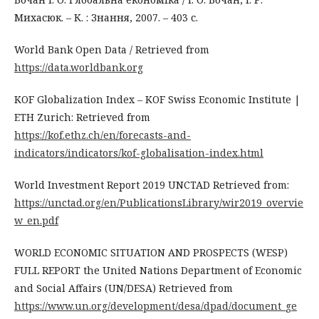
Михасюк. – К. : Знання, 2007. – 403 с.
World Bank Open Data / Retrieved from
https://data.worldbank.org
KOF Globalization Index – KOF Swiss Economic Institute |
ETH Zurich: Retrieved from
https://kof.ethz.ch/en/forecasts-and-
indicators/indicators/kof-globalisation-index.html
World Investment Report 2019 UNCTAD Retrieved from:
https://unctad.org/en/PublicationsLibrary/wir2019_overvie
w_en.pdf
WORLD ECONOMIC SITUATION AND PROSPECTS (WESP)
FULL REPORT the United Nations Department of Economic
and Social Affairs (UN/DESA) Retrieved from
https://www.un.org/development/desa/dpad/document_ge