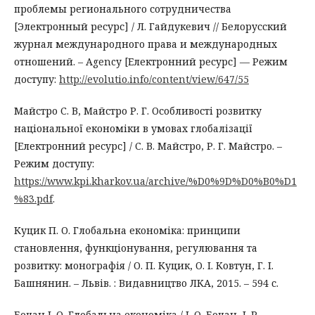
проблемы регионального сотрудничества
[Электронный ресурс] / Л. Гайдукевич // Белорусский
журнал международного права и международных
отношений. – Agency [Електронний ресурс] — Режим
доступу:
http://evolutio.info/content/view/647/55
Майстро С. В, Майстро Р. Г. Особливості розвитку
національної економіки в умовах глобалізації
[Електронний ресурс] / С. В. Майстро, Р. Г. Майстро. –
Режим доступу:
https://www.kpi.kharkov.ua/archive/%D0%9D%D0%B0%D1
%83.pdf
.
Куцик П. О. Глобальна економіка: принципи
становлення, функціонування, регулювання та
розвитку: монографія / О. П. Куцик, О. І. Ковтун, Г. І.
Башнянин. – Львів. : Видавництво ЛКА, 2015. – 594 с.
Бочан І. О. Глобальна економіка / І. О. Бочан, І. Р.