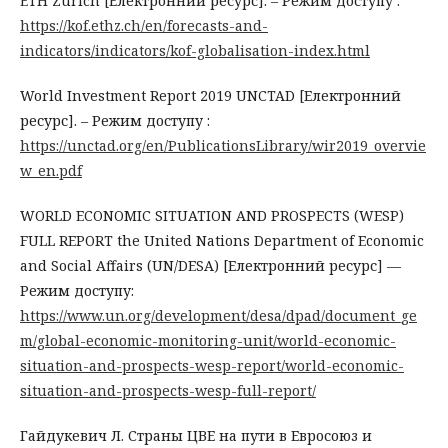
ETH Zurich [Електронний ресурс]. – Режим доступу :
https://kof.ethz.ch/en/forecasts-and-
indicators/indicators/kof-globalisation-index.html
World Investment Report 2019 UNCTAD [Електронний
ресурс]. – Режим доступу :
https://unctad.org/en/PublicationsLibrary/wir2019_overvie
w_en.pdf
WORLD ECONOMIC SITUATION AND PROSPECTS (WESP)
FULL REPORT the United Nations Department of Economic
and Social Affairs (UN/DESA) [Електронний ресурс] —
Режим доступу:
https://www.un.org/development/desa/dpad/document_ge
m/global-economic-monitoring-unit/world-economic-
situation-and-prospects-wesp-report/world-economic-
situation-and-prospects-wesp-full-report/
Гайдукевич Л. Страны ЦВЕ на пути в Евросоюз и