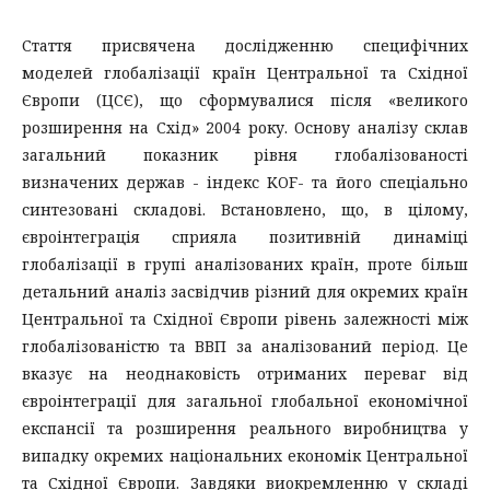
Стаття присвячена дослідженню специфічних
моделей глобалізації країн Центральної та Східної
Європи (ЦСЄ), що сформувалися після «великого
розширення на Схід» 2004 року. Основу аналізу склав
загальний показник рівня глобалізованості
визначених держав - індекс KOF- та його спеціально
синтезовані складові. Встановлено, що, в цілому,
євроінтеграція сприяла позитивній динаміці
глобалізації в групі аналізованих країн, проте більш
детальний аналіз засвідчив різний для окремих країн
Центральної та Східної Європи рівень залежності між
глобалізованістю та ВВП за аналізований період. Це
вказує на неоднаковість отриманих переваг від
євроінтеграції для загальної глобальної економічної
експансії та розширення реального виробництва у
випадку окремих національних економік Центральної
та Східної Європи. Завдяки виокремленню у складі