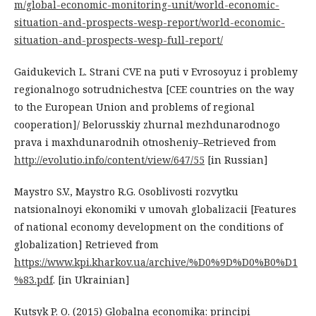
m/global-economic-monitoring-unit/world-economic-
situation-and-prospects-wesp-report/world-economic-
situation-and-prospects-wesp-full-report/
Gaidukevich L. Strani CVE na puti v Evrosoyuz i problemy
regionalnogo sotrudnichestva [CEE countries on the way
to the European Union and problems of regional
cooperation]/ Belorusskiy zhurnal mezhdunarodnogo
prava i maxhdunarodnih otnosheniy–Retrieved from
http://evolutio.info/content/view/647/55
[in Russian]
Maystro S.V., Maystro R.G. Osoblivosti rozvytku
natsionalnoyi ekonomiki v umovah globalizacii [Features
of national economy development on the conditions of
globalization] Retrieved from
https://www.kpi.kharkov.ua/archive/%D0%9D%D0%B0%D1
%83.pdf
. [in Ukrainian]
Kutsyk P. O. (2015) Globalna economika: principi