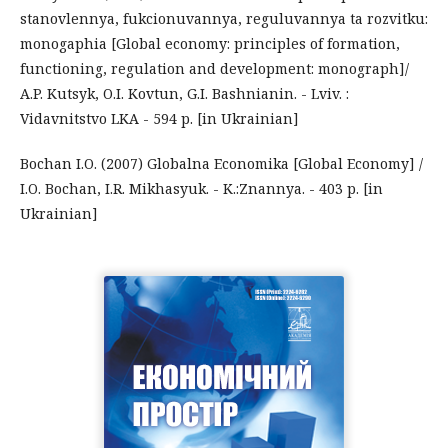
stanovlennya, fukcionuvannya, reguluvannya ta rozvitku:
monogaphia [Global economy: principles of formation,
functioning, regulation and development: monograph]/
A.P. Kutsyk, O.I. Kovtun, G.I. Bashnianin. - Lviv. :
Vidavnitstvo LKA - 594 p. [in Ukrainian]
Bochan I.O. (2007) Globalna Economika [Global Economy] /
I.O. Bochan, I.R. Mikhasyuk. - K.:Znannya. - 403 p. [in
Ukrainian]