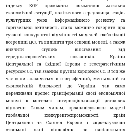
індексу KOF проміжних показників загально
економічної ситуації, політичного середовища, соціо-
культурних умов, інформаційного розвитку та
торгівельної активності, стало можливо говорити про
сучасні конкурентні відмінності моделей глобалізації
всередині ЦСЄ та виділити три основні моделі, а також
вивчити ступінь відставання від
середньоєвропейських показників. Країни
Центральної та Східної Європи є геостратегічним
ресурсом ЄС, так званим другим кордоном ЄС. В той же
час вони знаходяться в географічний, ментальній та
економічній близькості до України, так само
переживали процес трансформації своєї економічної
моделі в контексті інтернаціоналізації ринкових
відносин. Таким чином, проаналізувавши моделі
глобальної конкурентоспроможності країн
Центральної та Східної Європи і спроектувавши
отримані дані відповідно до національних