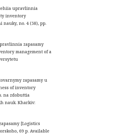
atehiia upravlinnia
ty inventory
nauky, no. 4 (58), pp.
 upravlinnia zapasamy
nventory management of a
versytetu
a tovarnymy zapasamy u
ness of inventory
s. na zdobuttia
h nauk. Kharkiv:
 zapasamy [Logistics
orskoho, 69 p. Available