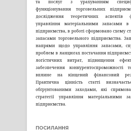
та послуг з урахуванням специфі
функціонування торговельних підприєм
дослідження теоретичних аспектів ф
управління матеріальними запасами в
підприємства, в роботі сформовано схему с
запасами торговельного підприємства. Зап
напрями щодо управління запасами, с
проблем в ланцюгах постачання підприємст
логістичних витрат, підвищення ефект
забезпечення конкурентоспроможності т
вплине на кінцевий фінансовий резу
Практична цінність статті визначаєт
обґрунтованими заходами, які спрямов
стратегії управління матеріальними за
підприємства.
ПОСИЛАННЯ