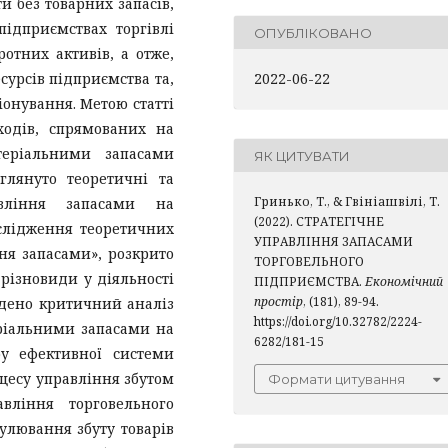
 без товарних запасів,
підприємствах торгівлі
ОПУБЛІКОВАНО
отних активів, а отже,
сурсів підприємства та,
2022-06-22
іонування. Метою статті
ходів, спрямованих на
теріальними запасами
ЯК ЦИТУВАТИ
зглянуто теоретичні та
Гринько, Т., & Гвініашвілі, Т.
авління запасами на
(2022). СТРАТЕГІЧНЕ
ослідження теоретичних
УПРАВЛІННЯ ЗАПАСАМИ
ня запасами», розкрито
ТОРГОВЕЛЬНОГО
 різновиди у діяльності
ПІДПРИЄМСТВА.
Економічний
простір
, (181), 89-94.
едено критичний аналіз
https://doi.org/10.32782/2224-
еріальними запасами на
6282/181-15
ру ефективної системи
цесу управління збутом
Формати цитування
авління торговельного
улювання збуту товарів