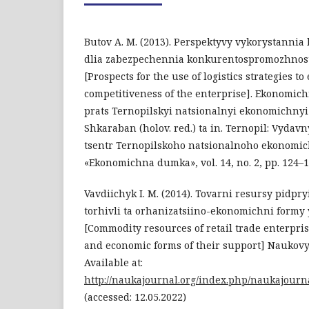
Butov A. M. (2013). Perspektyvy vykorystannia 
dlia zabezpechennia konkurentospromozhnost
[Prospects for the use of logistics strategies t
competitiveness of the enterprise]. Ekonomichn
prats Ternopilskyi natsionalnyi ekonomichnyi un
Shkaraban (holov. red.) ta in. Ternopil: Vydav
tsentr Ternopilskoho natsionalnoho ekonomi
«Ekonomichna dumka», vol. 14, no. 2, pp. 124–1
Vavdiichyk I. M. (2014). Tovarni resursy pidpr
torhivli ta orhanizatsiino-ekonomichni formy
[Commodity resources of retail trade enterpri
and economic forms of their support] Naukovyi o
Available at:
http://naukajournal.org/index.php/naukajourna
(accessed: 12.05.2022)