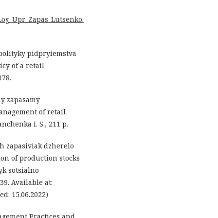
1/Log_Upr_Zapas_Lutsenko.
 polityky pidpryiemstva
cy of a retail
178.
ymy zapasamy
anagement of retail
nchenka I. S., 211 p.
kh zapasiviak dzherelo
on of production stocks
yk sotsialno-
9. Available at:
ed: 15.06.2022)
nagement Practices and