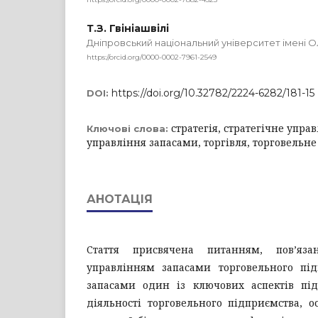
Т.З. Гвініашвілі
Дніпровський національний університет імені 
https://orcid.org/0000-0002-7961-2549
https://doi.org/10.32782/2224-6282/181-15
DOI:
стратегія, стратегічне управ
Ключові слова:
управління запасами, торгівля, торговельн
АНОТАЦІЯ
Стаття присвячена питанням, пов’яза
управлінням запасами торговельного під
запасами один із ключових аспектів пі
діяльності торговельного підприємства, ос