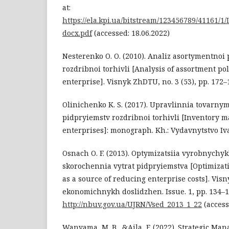
at:
https://ela.kpi.ua/bitstream/123456789/41161/
docx.pdf
(accessed: 18.06.2022)
Nesterenko O. O. (2010). Analiz asortymentnoi
rozdribnoi torhivli [Analysis of assortment poli
enterprise]. Visnyk ZhDTU, no. 3 (53), pp. 172–
Olinichenko K. S. (2017). Upravlinnia tovarn
pidpryiemstv rozdribnoi torhivli [Inventory m
enterprises]: monograph. Kh.: Vydavnytstvo Iva
Osnach O. F. (2013). Optymizatsiia vyrobnychy
skorochennia vytrat pidpryiemstva [Optimizati
as a source of reducing enterprise costs]. Visn
ekonomichnykh doslidzhen. Issue. 1, pp. 134–13
http://nbuv.gov.ua/UJRN/Vsed_2013_1_22
(access
Wanyama, M. B., &Aila, F. (2022). Strategic Ma