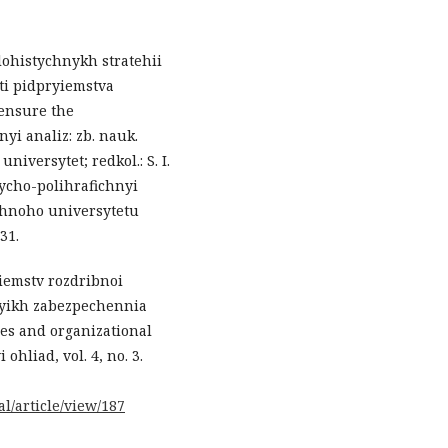
lohistychnykh stratehii
i pidpryiemstva
o ensure the
yi analiz: zb. nauk.
iversytet; redkol.: S. I.
nycho-polihrafichnyi
chnoho universytetu
31.
yiemstv rozdribnoi
 yikh zabezpechennia
ses and organizational
hliad, vol. 4, no. 3.
l/article/view/187