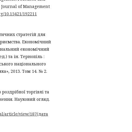
n Journal of Management
org/10.15421/192211
тичних стратегій для
приємства. Економічний
ціональний економічний
д.) та ін. Тернопіль :
ського національного
а», 2013. Том 14. № 2.
 роздрібної торгівлі та
чення. Науковий огляд.
l/article/view/187(дата