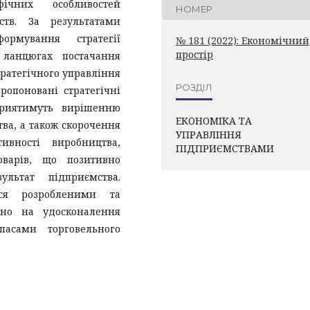
чних особливостей
НОМЕР
ств. За результатами
ормування стратегії
№ 181 (2022): Економічний
простір
 ланцюгах постачання
тратегічного управління
РОЗДІЛ
ропоновані стратегічні
приятимуть вирішенню
ЕКОНОМІКА ТА
ва, а також скорочення
УПРАВЛІННЯ
ивності виробництва,
ПІДПРИЄМСТВАМИ
оварів, що позитивно
льтат підприємства.
ься розробленими та
ано на удосконалення
пасами торговельного