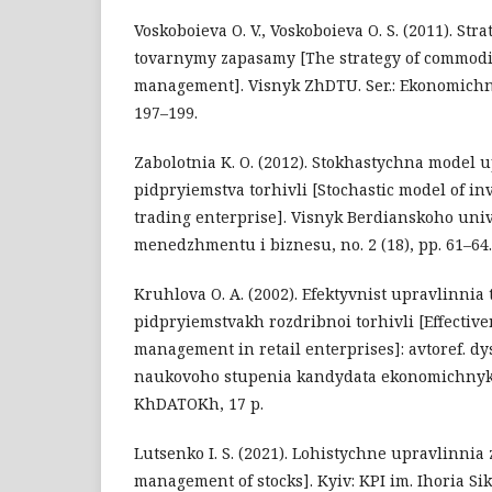
Voskoboieva O. V., Voskoboieva O. S. (2011). Str
tovarnymy zapasamy [The strategy of commodi
management]. Visnyk ZhDTU. Ser.: Ekonomichni 
197–199.
Zabolotnia K. O. (2012). Stokhastychna model
pidpryiemstva torhivli [Stochastic model of i
trading enterprise]. Visnyk Berdianskoho uni
menedzhmentu i biznesu, no. 2 (18), pp. 61–64.
Kruhlova O. A. (2002). Efektyvnist upravlinni
pidpryiemstvakh rozdribnoi torhivli [Effective
management in retail enterprises]: avtoref. dy
naukovoho stupenia kandydata ekonomichnyk
KhDATOKh, 17 p.
Lutsenko I. S. (2021). Lohistychne upravlinnia
management of stocks]. Kyiv: KPI im. Ihoria Sik