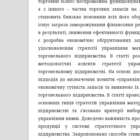
торговий бізнес неспроможна функціонувати
а з іншого – частка торгових запасів на 
становить близько половини всіх його обор
існує загроза заморожування фінансових ре
в результаті, зниження ефективності функц
є розробка економічно обґрунтованих за
удосконалення стратегії управління ма
торговельного підприємства. В статті ро
методологічні аспекти стратегії упр
торговельному підприємстві. На основі д
підходів до визначення поняття «управлін
економічну сутність запасів та виявлено їх
торговельного підприємства. В статті пров
основних типів стратегій управління мат
підприємстві та з'ясовано критерії вибо
управління ними. Доведено важливість про
продукції у системі стратегічного упр
підприємства. Запропоновано способи стим