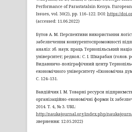
Performance of Parastatalsin Kenya. Europea
Issues, vol. 30(2), pp. 116–122. DOI:
https://doi.
(accessed: 11.06.2022)
Бутов А. М. Перспективи використання логіс
забезпечення конкурентоспроможності під
аналіз: зб. наук. праць Тернопільський на
університет; редкол.: С. І. Шкарабан (голов. ре
Видавничо-поліграфічний центр Тернопіль
економічного університету «Економічна думк
С. 124–131.
Вавдійчик І. М. Товарні ресурси підприємств
організаційно-економічні форми їх забезпе
2014. Т. 4, № 3. URL:
http://naukajournal.org/index.php/naukajourna
звернення: 12.05.2022)