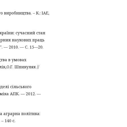
виробництва. – К.: ІАЕ,
раїни: сучасний стан
 Збірник наукових праць
". — 2010. — С. 15—20.
тва в умовах
ік,О.Г. Шпикуляк //
делі сільського
оміка АПК. — 2012. —
а аграрна політика:
– 140 с.