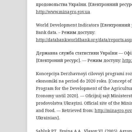
продовольства України. [Електронний ресурс
http://www.minagro.gov.ua
World Development Indicators [Електронний 
Bank data. – Режим доступу:
http://databank.worldbank.org/data/reports.a
Державна служба статистики України — Офіц
[Електроний ресурс]. — Режим доступу:
http
Koncepciya Derzhavnoyi cilovoyi programi roz
ekonomiki na period do 2020 roku. [Concept of 
Program for the Development of the Agricultur
Economy until 2020]. — Oficijnij sajt Ministerst
prodovolstva Ukrayini. Official site of the Mini
and Food. — Retrieved from:
http://minagro.go
Ukrainian].
Sabluk P.T., Fesina A.A., Vlasov V.I. (2005). Agr