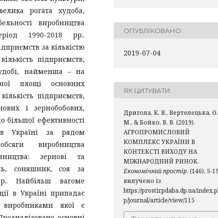
 велика рогата худоба,
бельності виробництва
ОПУБЛІКОВАНО
еріод 1990-2018 рр..
дприємств за кількістю
2019-07-04
кількість підприємств,
худобі, найменша – на
аної площі основних
ЯК ЦИТУВАТИ
кількість підприємств,
нових і зернобобових,
Дригола, К. В., Вертелецька, О.
о більшої ефективності
М., & Бойко, В. В. (2019).
 в Україні за рядом
АГРОПРОМИСЛОВИЙ
КОМПЛЕКС УКРАЇНИ В
обсяги виробництва
КОНТЕКСТІ ВИХОДУ НА
инництва: зернові та
МІЖНАРОДНИЙ РИНОК.
нь, соняшник, соя за
Економічний простір
, (146), 5-1
р.. Найбільш вагоме
вилучено із
https://prostir.pdaba.dp.ua/index.
ції в Україні припадає
p/journal/article/view/115
и виробниками якої є
 Проаналізовано основні