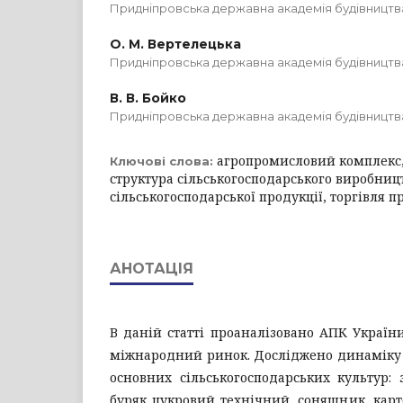
Придніпровська державна академія будівництва
О. М. Вертелецька
Придніпровська державна академія будівництва
В. В. Бойко
Придніпровська державна академія будівництва
агропромисловий комплекс, 
Ключові слова:
структура сільськогосподарського виробниц
сільськогосподарської продукції, торгівля 
АНОТАЦІЯ
В даній статті проаналізовано АПК України
міжнародний ринок. Досліджено динаміку 
основних сільськогосподарських культур: з
буряк цукровий технічний, соняшник, карто