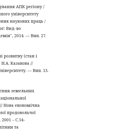
ування АПК регіону /
ьного університету
ірник наукових праць /
рог: Вид-во
мія", 2014. — Вип. 27.
і розвитку (стан і
Н.А. Казакова //
ніверситету. — Вип. 13.
лення земельних
національної
 // Нова економічна
ої продовольчої
 2001 – С.54-
олітики та