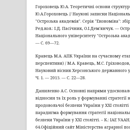
Гороховець Ю.А. Теоретичні основи структур
Ю.А.Гороховець // Наукові записки Націонал
"Острозька академія". Серія "Економіка": зб
Ред.кол.: І.Д. Пасічник, О.І.Дем'янчук. — Ост
Національного університету "Острозька акаде
— С. 69—72.
Кравець М.А. АПК України на сучасному етап
перспективи) / М.А. Кравець, М.С. Гріховодов, 
Науковий вісник Херсонського державного у
Ч. 1. — 2015. — С. 22—28.
Даниленко А.С. Основні напрями удоскона
відносин та їх роль у формуванні стратегії 
продовольчої безпеки України у ХХІ столітті
парадигма формування стратегії національн
безпеки України у ХХІ столітті. – К.: ІАЕ УААН,
64.Офіційний сайт Міністерства аграрної п