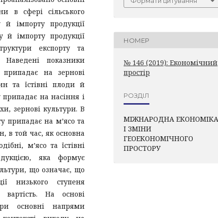
Формати цитування
ни в сфері сільського
у й імпорту продукції
у й імпорту продукції
НОМЕР
труктури експорту та
ї. Наведені показники
№ 146 (2019): Економічний
у припадає на зернові
простір
ин та їстівні плоди й
РОЗДІЛ
у припадає на насіння і
хи, зернові культури. В
МІЖНАРОДНА ЕКОНОМІК
у припадає на м’ясо та
І ЗМІНИ
, в той час, як основна
ГЕОЕКОНОМІЧНОГО
ібні, м’ясо та їстівні
ПРОСТОРУ
дукцією, яка формує
льтури, що означає, що
ції низького ступеня
вартість. На основі
три основні напрями