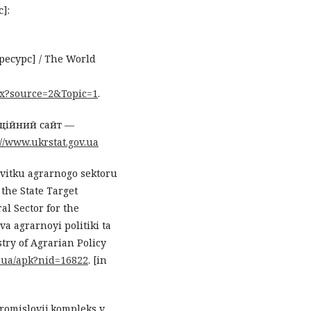
]:
ресурс] / The World
spx?source=2&Topic=1
.
ійний сайт —
://www.ukrstat.gov.ua
vitku agrarnogo sektoru
the State Target
al Sector for the
va agrarnoyi politiki ta
stry of Agrarian Policy
v.ua/apk?nid=16822
. [in
opromislovij kompleks v