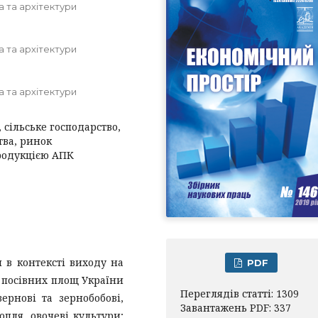
 та архітектури
 та архітектури
 та архітектури
сільське господарство,
тва, ринок
продукцією АПК
 в контексті виходу на
PDF
посівних площ України
Переглядів статті: 1309
ернові та зернобобові,
Завантажень PDF: 337
пля, овочеві культури;