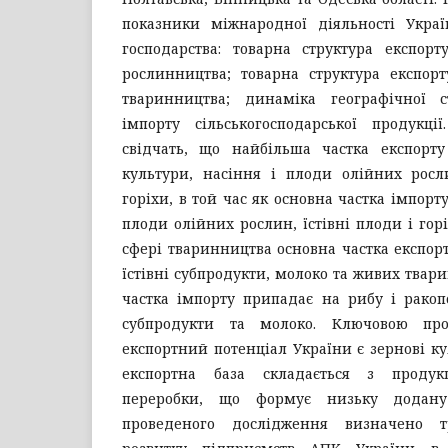
показники міжнародної діяльності Украї
господарства: товарна структура експорт
рослинництва; товарна структура експорт
тваринництва; динаміка географічної с
імпорту сільськогосподарської продукці
свідчать, що найбільша частка експорт
культури, насіння і плоди олійних росл
горіхи, в той час як основна частка імпорт
плоди олійних рослин, їстівні плоди і горі
сфері тваринництва основна частка експорт
їстівні субпродукти, молоко та живих тварин
частка імпорту припадає на рибу і ракопод
субпродукти та молоко. Ключовою про
експортний потенціал України є зернові ку
експортна база складається з продук
переробки, що формує низьку додану 
проведеного дослідження визначено 