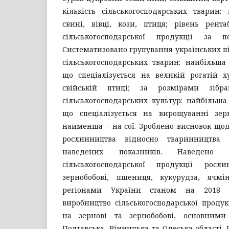
кількість сільськогосподарських тварин:
свині, вівці, кози, птиця; рівень рента
сільськогосподарської продукції за п
Систематизовано групування українських пі
сільськогосподарських тварин: найбільша 
що спеціалізується на великій рогатій 
свійській птиці; за розмірами зібр
сільськогосподарських культур: найбільша 
що спеціалізується на вирощуванні зер
найменша – на сої. Зроблено висновок щод
рослинництва відносно тваринництва
наведених показників. Наведено 
сільськогосподарської продукції росл
зернобобові, пшениця, кукурудза, ячмі
регіонами України станом на 2018 
виробництво сільськогосподарської продук
на зернові та зернобобові, основним
Полтавська, Вінницька та Одеська області.