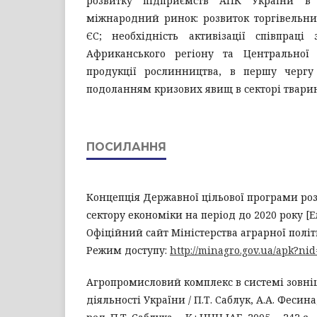
розвитку підприємств АПК України в 
міжнародний ринок: розвиток торгівельни
ЄС; необхідність активізації співпраці
Африканського регіону та Центральної А
продукції рослинництва, в першу чергу
подоланням кризових явищ в секторі твари
ПОСИЛАННЯ
Концепція Державної цільової програми ро
сектору економіки на період до 2020 року [Е
Офіційний сайт Міністерства аграрної полі
Режим доступу:
http://minagro.gov.ua/apk?ni
Агропромисловий комплекс в системі зовні
діяльності України / П.Т. Саблук, А.А. Фесина, 