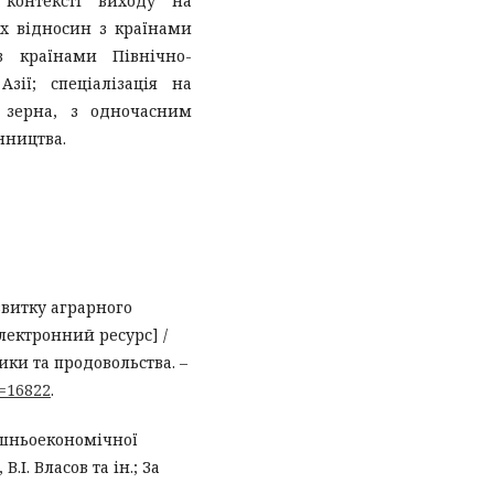
контексті виходу на
х відносин з країнами
 з країнами Північно-
зії; спеціалізація на
 зерна, з одночасним
нництва.
звитку аграрного
лектронний ресурс] /
тики та продовольства. –
d=16822
.
шньоекономічної
В.І. Власов та ін.; За