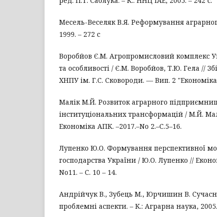
ред. П.Т. Саблука. – К.: ННЦ ІАЕ, 2005. – 242 с.
Месель-Веселяк В.Я. Реформування аграрного 
1999. – 272 с
Воробйов Є.М. Агропромисловий комплекс Ук
та особливості / Є.М. Воробйов, Т.Ю. Гела //
ХНПУ ім. Г.С. Сковороди. — Вип. 2 "Економіка
Малік М.Й. Розвиток аграрного підприємниц
інституціональних трансформацій / М.Й. Мал
Економіка АПК. –2017.–No 2.–С.5–16.
Лупенко Ю.О. Формування перспективної мо
господарства України / Ю.О. Лупенко // Екон
No11. – С. 10 – 14.
Андрійчук В., Зубець М., Юрчишин В. Сучасн
проблемні аспекти. – К.: Аграрна наука, 2005. 