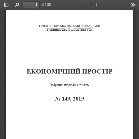
of 100
Toggle
Find
Zoom
Zoom
Too
Sidebar
Out
In
ПРИДНІПРОВСЬКА ДЕРЖАВНА АКАДЕМІЯ 
БУДІВНИЦТВА ТА АРХІТЕКТУРИ
ЕКОНОМІЧНИЙ ПРОСТІР
Збірник наукових праць
No 149, 2019