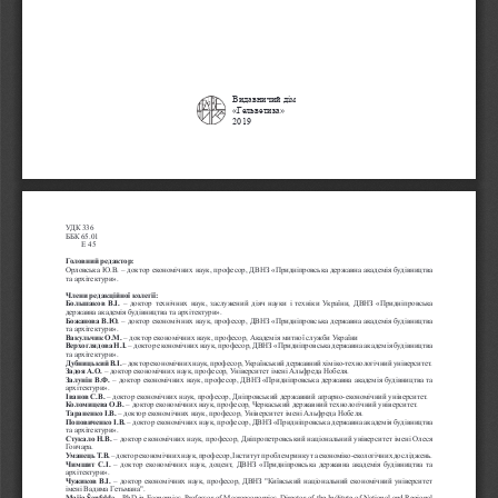
Видавничий дім
«Гельветика»
2019
УДК 336 
ББК 65.01 
Е 45 
Головний редактор:
Орловська Ю.В. – доктор економічних наук, професор, ДВНЗ «Придніпровська державна академія будівництва 
та архітектури».
Члени редакційної колегії:
Большаков В.І.
 – доктор технічних наук, заслужений діяч науки і техніки України, ДВНЗ «Придніпровська 
державна академія будівництва та архітектури».
Божанова В.Ю.
 – доктор економічних наук, професор, ДВНЗ «Придніпровська державна академія будівництва 
та архітектури».
Вакульчик О.М.
 – доктор економічних наук, професор, Академія митної служби України
Верхоглядова Н.І.
 – доктор економічних наук, професор, ДВНЗ «Придніпровська державна академія будівництва 
та архітектури».
Дубницький В.І.
 – доктор економічних наук, професор, Український державний хіміко-технологічний університет.
Задоя А.О.
 – доктор економічних наук, професор, Університет імені Альфреда Нобеля.
Залунін В.Ф.
 – доктор економічних наук, професор, ДВНЗ «Придніпровська державна академія будівництва та 
архітектури».
Іванов С.В.
 – доктор економічних наук, професор, Дніпровський державний аграрно-економічний університет.
Коломицева О.В.
 – доктор економічних наук, професор, Черкаський державний технологічний університет.
Тараненко І.В.
 – доктор економічних наук, професор, Університет імені Альфреда Нобеля.
Поповиченко І.В.
 – доктор економічних наук, професор, ДВНЗ «Придніпровська державна академія будівництва 
та архітектури».
Стукало Н.В. 
– доктор економічних наук, професор, Дніпропетровський національний університет імені Олеся 
Гончара.
Уманець Т.В. 
– доктор економічних наук, професор, Інститут проблем ринку та економіко-екологічних досліджень.
Чимшит С.І. 
– доктор економічних наук, доцент, ДВНЗ «Придніпровська державна академія будівництва та 
архітектури».
Чужиков В.І.
 – доктор економічних наук, професор, ДВНЗ "Київський національний економічний університет 
імені Вадима Гетьмана".
Maija Šenfeld
e – PhD in Economics, Professor of Macroeconomics, Director of the Institute of National and Regional 