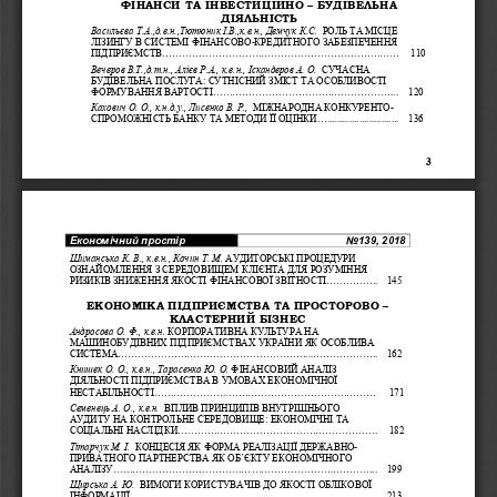
ФІНАНСИ
ТА
ІНВЕСТИЦІЙНО
–
БУДІВЕЛЬНА
ДІЯЛЬНІСТЬ
Васильєва
Т
.
А
.,
д
.
е
.
н
.,
Тютюник
І
.
В
.,
к
.
е
.
н
., 
Демчук
К
.
С
.
РОЛЬ
ТА
МІСЦЕ
ЛІЗИНГУ
В
СИСТЕМІ
ФІНАНСОВО
-
КРЕДИТНОГО
ЗАБЕЗПЕЧЕННЯ
ПІДПРИЄМСТВ
........................................................................
110
Вечеров
В
.
Т
.,
д
.
т
.
н
., 
Алієв
Р
.
А
., 
к
.
е
.
н
., 
Іскандеров
А
. 
О
.
СУЧАСНА
БУДІВЕЛЬНА
ПОСЛУГА
: 
СУТНІСНИЙ
ЗМІСТ
ТА
ОСОБЛИВОСТІ
ФОРМУВАННЯ
ВАРТОСТІ
.........................................................
120
Кахович
О
. 
О
., 
к
.
н
.
д
.
у
., 
Лисенко
В
. 
Р
., 
МІЖНАРОДНА
КОНКУРЕНТО
-
СПРОМОЖНІСТЬ
БАНКУ
ТА
МЕТОДИ
ЇЇ
ОЦІНКИ
................................
136
3
Економічний простір
No
139
, 201
8
Шиманська
К
. 
В
., 
к
.
е
.
н
.,
Кочин
Т
. 
М
.
АУДИТОРСЬКІ
ПРОЦЕДУРИ
ОЗНАЙОМЛЕННЯ
З
СЕРЕДОВИЩЕМ
КЛІЄНТА
ДЛЯ
РОЗУМІННЯ
РИЗИКІВ
ЗНИЖЕННЯ
ЯКОСТІ
ФІНАНСОВОЇ
ЗВІТНОСТІ
................
145
ЕКОНОМІКА
ПІДПРИЄМСТВА
ТА
ПРОСТОРОВО
–
КЛАСТЕРНИЙ
БІЗНЕС
Андросова
О
. 
Ф
., 
к
.
е
.
н
.
КОРПОРАТИВНА
КУЛЬТУРА
НА
МАШИНОБУДІВНИХ
ПІДПРИЄМСТВАХ
УКРАЇНИ
ЯК
ОСОБЛИВА
СИСТЕМА
................................................................................
162
Книшек
О
. 
О
., 
к
.
е
.
н
., 
Тарасенко
Ю
. 
О
. 
ФІНАНСОВИЙ
АНАЛІЗ
ДІЯЛЬНОСТІ
ПІДПРИЄМСТВА
В
УМОВАХ
ЕКОНОМІ
ЧНОЇ
НЕСТАБІЛЬНОСТІ
....................................................................
171
Семенець
А
. 
О
., 
к
.
е
.
н
.  
ВПЛИВ
ПРИНЦИПІВ
ВНУТРІШНЬОГО
АУДИТУ
НА
КОНТРОЛЬНЕ
СЕРЕДОВИЩЕ
: 
ЕКОНОМІЧНІ
ТА
СОЦІАЛЬНІ
НАСЛІДКИ
.............................................................
182
Тітарчук
М
. 
І
.  
КОНЦЕСІЯ
ЯК
ФОРМА
РЕАЛІЗАЦІЇ
ДЕРЖАВНО
-
ПРИВАТ
НОГО
ПАРТНЕРСТВА
ЯК
ОБ
’
ЄКТУ
ЕКОНОМІЧНОГО
АНАЛІЗУ
.................................................................................
199
Щирська
А
. 
Ю
.  
ВИМОГИ
КОРИСТУВАЧІВ
ДО
ЯКОСТІ
ОБЛІКОВОЇ
ІНФОРМАЦІЇ
...........................................................................
213