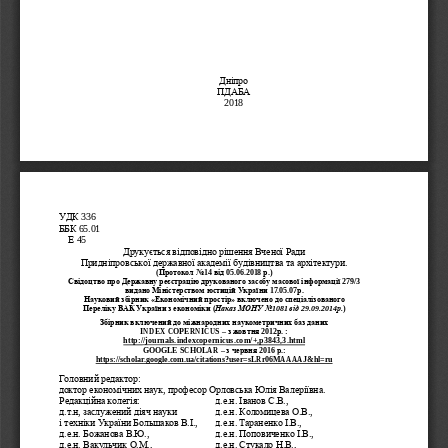
Дніпро
ПДАБА
2018
УДК
 336
ББК
 65.01
Е
 45
Друкується
відповідно
рішення
Вченої
Ради
Придніпровської
державної
академії
будівництва
та
архітектури
.
(
Протокол
No
14
в
i
д
05.06
.2018
р
.)
Свідоцтво
про
Державну
реєстрацію
друкованого
засобу
масової
інформації
 279/3
видано
Міністерством
юстицій
України
р
 17.05.07
.
Науковий
збірник
«
Економічний
простір
»
включено
до
спеціалізованого
Переліку
ВАК
України
з
економіки
 (
Наказ
МОНУ
No
1081 
від
 29.09.2014
р
.
) 
Збірник
включений
до
міжнародних
наукометричних
баз
даних
INDEX COPERNICUS 
–
з
жовтня
 2012
р
. : 
http
://
journals
.
indexcopernicus
.
com
/+,
p
3843,3.
html
GOOGLE SCHOLAR
–
з
червня
 2016 
р
.:
https
://
scholar
.
google
.
com
.
ua
/
citations
?
user
=
sLRr
06
MAAAAJ
&
hl
=
ru
Головний
редактор
:
доктор
економічних
наук
, 
професор
Орловська
Юлія
Валеріївна
.
Редакційна
колегія
д
е
н
Іванов
С
В
:
.
.
. 
.
.,    
д
.
т
.
н
, 
заслужений
діяч
науки
д
.
е
.
н
. 
Коломицева
О
.
В
.,    
і
техніки
України
Большаков
В
.
І
., 
д
.
е
.
н
. 
Тараненко
І
.
В
., 
д
.
е
.
н
. 
Божанова
В
.
Ю
.,    
д
.
е
.
н
. 
Поповиченко
І
.
В
.,  
д
е
н
Вакульчик
О
М
.
.
. 
.
.,
д
.
е
.
н
. 
Стукало
Н
.
В
.,    