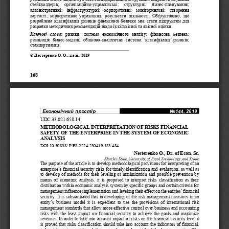
стейкхолдерів
;     
організаційно
-
управлінські
; 
структурні
;     
бізнес
-
планування
; 
адміністративні
;    
інфраструктурні
;    
корп
оративні
;    
моніторингові
;    
створення
вартості
;
корпоративне
управління
;
результати
діяльності
.  
Обґрунтовано
,  
що
р
озроблена
класифікація
ризиків
фінансової
безпеки
має
стати
підґрунтям
для
розробки
методичних
рекомендацій
щодо
їх
кількісної
та
якісної
оцінки
.
Ключові
слова
:
ризики
;   
система
економічного
аналізу
;   
фінансова
безпека
; 
реалізація
бізнес
-
моделі
;   
обліково
-
аналітична
система
;   
класифікація
ризиків
; 
стандартизація
©
Нестеренко
О
.
О
., 
д
.
е
.
н
., 
2019
168
Економічний
простір
No
144
, 201
9
UDC
33.021:658.14
METHODO
LOGICAL INTERPRETATION OF RISKS 
FINANCIAL 
SAFETY OF THE ENTERPRISE
IN THE SYSTEM OF ECONOMIC 
ANALYSIS
DOI 
10.30838/ 
P
.
ES
.2224.2304
19.183.484
Nesterenko
О
., 
Dr. of Econ. Sc.
Kharkiv
State
University
of
Food
Technology
and
Trade
The purpose of the article 
is to develop methodological provisions for interpreting of an 
enterprise’s financial security risks for timely identification and evaluation, as well as 
to  develop  of  methods  for  their  leveling  or  minimization  and  possible  prevention  by 
means  of  economic 
analysis.  it  is  proposed  to  interpret  risks  classification  as  their 
distribution within economic analysis system by specific groups and certain criteria for 
management influence implementation and leveling their effect on the entities’ financial 
security. 
It  is  substantiated  that  in  developing of  the  risk  management  measures  in  an 
entity’s  business  model  it  is  expedient  to  use  the  provisions  of  international  risk 
management standards that allow more effective control over business and accounting 
risks  with 
the  least  impact  on  financial  security  to  achieve  the  goals  and  maximize 
revenues. In order to take into account impact of risks on the financial security level it 
is  proved  that  risks  classification  should  take  into  account  the  indicators  of  financial, 