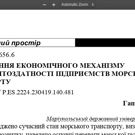
Zoom
Zoom
Out
In
ний
простір
656.6
ННЯ
ЕКОНОМІЧНОГО
МЕХАНІЗ
МУ
НТОЗДАТНОСТІ
ПІДПРИЄМСТВ
МОРС
РТУ
 
P
.
ES
.2224.2304
19.140.481
Га
Маріупольський
державний
уніве
іджено
сучасний
стан
морського
транспорту
, 
ви
розвитку
, 
наведено
основні
переваги
морської
га