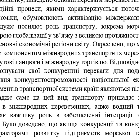
ційні
процеси
,  
якими
характеризується
поточ
номіки
,   
обум
овлюють
активізацію
міждержав
дуже
посилює
роль
транспорту
,  
зокрема
мор
орою
глобалізації
у
зв
’
язку
з
великою
протяжност
сновні
економічні
регіони
світу
. 
Окреслено
, 
що
м
компонентом
міжнародних
транспортних
мере
утові
ланцюги
і
міжнародну
торгівлю
. 
Відповідн
ощувати
свої
конкурентні
переваги
для
под
івня
конкурентоспроможності
національної
е
ментів
транспортної
системи
країн
являються
пі
адже
саме
на
цей
вид
транспорту
припадає
в
міжнародних
перевезеннях
,  
адже
водний
ає
важливу
роль
в
забезпеченні
інтеграції
  
Було
доведено
,  
що
явища
конкуренції
та
конк
факторами
розвитку
підприємств
морської
г