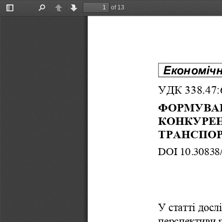
of 13
Toggle
Find
Previous
Next
Sidebar
Економіч
УДК
338.47:
ФОРМУВА
КОНКУРЕ
ТРАНСПО
DOI
10.30838/
У
статті
досл
перспективи