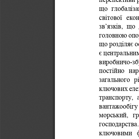
що
глобаліза
світової
еко
зв
’
язків
,  
що
головною
оп
що
розділяє
о
є
центральни
виробничо
-
зб
постійно
нар
загального
р
ключових
еле
транспорту
,  
вантажообігу
морський
,   
гр
господарства
.
ключовими