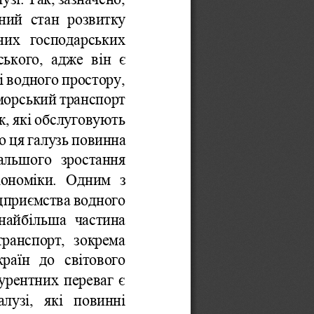
ний
стан
розвитку
них
господарських
ського
,  
адже
він
є
і
водного
простору
, 
морський
транспорт
ж
, 
які
обслуговують
о
ця
галузь
повинна
альшого
зростання
кономіки
.  
Одним
з
дприємства
водного
найбільша
частина
транспорт
,  
зокрема
країн
до
світового
урентних
переваг
є
алузі
,   
які
повинні