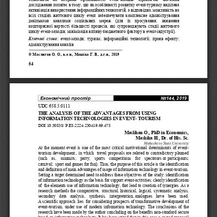
дослідження
полягає
в
тому
, 
що
як
особливості
розвитку
е
vent
-
туризму
виді
лена
активізація
використання
інформаційних
технологій
, 
а
відповідно
, 
можливість
на
всіх
стадіях
життєвого
циклу
е
vent  
забезпечувати
комплексне
адміністрування
декількома
каналами
соціальних
мереж
    (
для
їх
просування
;    
зниження
кошторисної
вартості
більшості
процесів
,  
які
супроводжують
стадії
життєвого
циклу
е
vent
-
заходів
; 
мінімізація
впливу
бюджетного
фактору
в
е
vent
-
індустрії
).
Ключові
слова
:
е
vent
-
заходи
;  
туризм
;  
інформаційні
технології
;  
прояв
ефекту
; 
адміністрування
каналів
©
Маслиган
О
.
О
., 
к
.
е
.
н
., 
Машіка
Г
.
В
., 
д
.
г
.
н
., 
2019
54
Економічний
простір
No
144
, 201
9
UDC
658.5.0111
THE
ANALYSIS OF THE ADVANTAGES FROM USING 
INFORMATION
TECHNOLOGIES
IN
Е
VENT
-
TOURISM
DOI 
10.30838/ 
P
.
ES
.2224.2304
19.69.475
Maslihan
О
.
, PhD in Economics
,
Mashika H
.
, Dr. of His. Sc.
Mukachevo State University
At  the  moment 
е
vent  is  one  of  the  most  critical  motivational  determinants  of  event
-
tourism  development.,  in  which    travel  proposals  are  related  to  contradictory  planned 
(such    as,    summits;    party;    sports    competitions    for    spectators
or
participants
; 
t
carnival; 
sport and games for fun). 
Thus
,
he
purpose of 
this 
article is the identification 
and de
finition of main advantages of usage of information technology in 
е
vent
-
tourism. 
Setting a target determined 
need to address
these objectives of the study:
identification 
of information technology 
as the basis for
support
е
vent
-
activities
; clearly identification 
of 
the elements
use of information technology, that lead to creation of
synergies
.
As a
research  methods
the 
comparative
,  structural,
historical,  logical,  systemati
c  analysis, 
secondary   data   analysis, 
synthesis
, 
interpretation,
analogues   have   been   used.  
А
scientific approach
lies
for considering prospects of
transformative
development of 
е
vent
-
tourism,  under  use  of  modern  information  technology.
The  conclusions
of  the 
research have been made by 
the author
concludi
ng on the benefits non
-
standard secure 
based on information technology. It has been stated that in this case 
а
costed proposal 