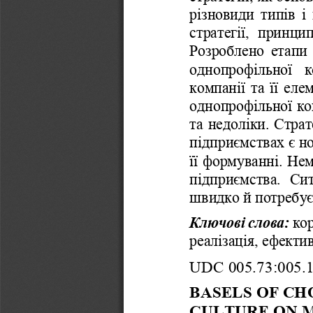
різновиди
типів
і
стратегії
,  
принци
Розроблено
етапи
однопрофільної
к
компанії
та
її
еле
однопрофільно
ї
ко
та
недоліки
.  
Страт
підприємствах
є
н
її
формуванні
. 
Нем
підприємства
.  
Сит
швидко
й
потребу
Ключові
слова
:
ко
реалізація
, 
е
фектив
UDC
005.73:005.
BASELS OF CH
CULTURE ON 