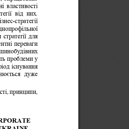
ні
властивості
тегії
від
них
. 
ізнес
-
стратегії
днопрофільної
я
стратегії
для
ентні
переваги
шинобудівних
ть
проблеми
у
ріод
існування
нюється
дуже
сті
, 
принципи
, 
RPORATE 
UKRAINE