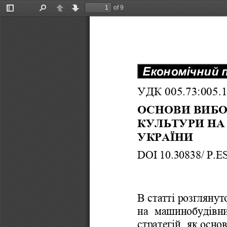
of 9
Toggle
Find
Previous
Next
Sidebar
Економічний 
УДК
 005.73:005.1
ОСНОВИ
ВИБО
КУЛЬТУРИ
НА
УКРАЇНИ
DOI
10.30838/ P.
ES
В
статті
розглянут
на
машинобудівн
стратегій
, 
як
осно