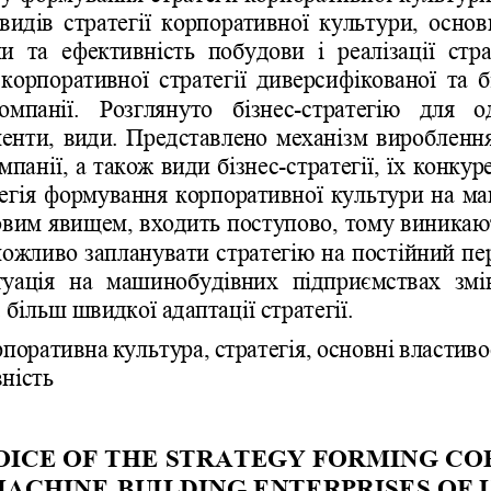
видів
стратегії
корпоративної
культури
,  
основ
пи
та
ефективність
побудови
і
реалізації
стра
корпоративної
стратегії
диверсифікованої
та
б
омпанії
.   
Розглянуто
бізнес
-
стратегію
для
о
менти
,  
види
.  
Представлено
механізм
виробленн
мпанії
, 
а
також
види
бізнес
-
стратегії
, 
їх
конкур
егія
формування
корпоративної
культури
на
ма
овим
явищем
, 
входить
поступово
, 
тому
виникаю
ожливо
запланувати
ст
ратегію
на
постійний
пе
уація
на
машинобудівних
підприємствах
змі
є
більш
швидкої
адаптації
стратегії
.
рпоративна
культура
, 
стратегія
, 
основні
властиво
ність
1
OICE OF THE STRATEGY FORMING CO
MACHINE
-
BUILDING ENTERPRISES OF 