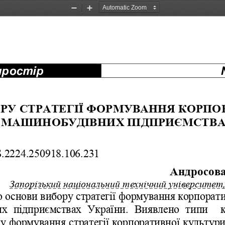
Zoom
Zoom
Out
In
простір
РУ
СТРАТЕГІЇ
ФОРМУВАННЯ
КОРПО
МАШИНОБУДІВНИХ
ПІДПРИЄМСТВ
.2224.
25
0
9
1
8
.
106
.
2
31
Андросов
Запорізький
національний
технічний
університет
о
основи
вибору
стратегії
формування
корпорати
их
підприємствах
України
.  
Виявлено
типи
ву
формування
стратегії
корпоративної
культур