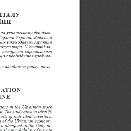
ІТАЛУ 
ЇНИ
 на українському фондово
-
ї проти України. Виявлено 
йних законодавчих гарантій 
регулятора. У статті за
-
ю створення сприятливого 
 що є необхідною передумо
-
ня фондового ринку, після
-
ATION 
INE
stors in the Ukrainian stock 
n. The study aims to identify 
ests of individual investors, 
on of the Ukrainian economy. 
 identified in the study in
-
r the inviolability of private 