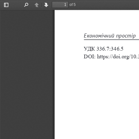
of 5
Toggle
Find
Previous
Next
Sidebar
Економічний простір 
УДК 336.7:346.5
DOI: https://doi.org/1