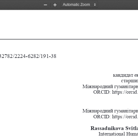
Zoom
Zoom
Out
In
0.32782/2224-6282/191-38
кандидат е
старший
Міжнародний гуманітарни
ORCID: 
https://orc
Міжнародний гуманітарни
ORCID: 
https://orc
Rassadnikova Svitl
International Huma