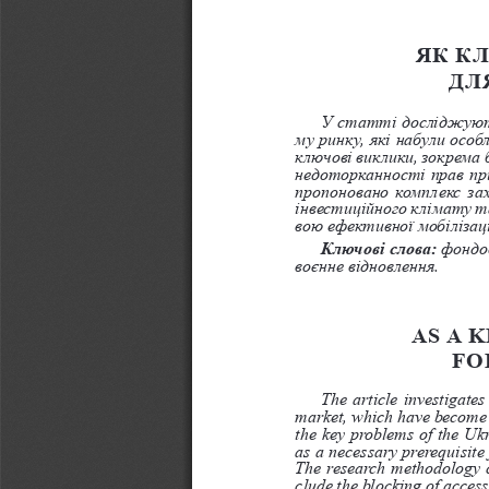
ЯК К
ДЛ
У статті досліджуютьс
му ринку, які набули особ
ключові виклики, зокрема 
недоторканності прав пр
пропоновано комплекс за
інвестиційного клімату та
вою ефективної мобілізаці
Ключові слова:
 фондо
воєнне відновлення.
AS A 
FO
The article investigates
market, which have become es
the key problems of the Ukra
as a necessary prerequisite 
The research methodology co
clude the blocking of access 