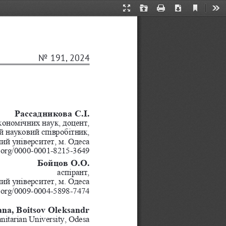
Current
Presentation
Open
Print
Download
Too
View
Mode
No 191, 2024
Рассадникова С.І.
кономічних наук, доцент, 
 науковий співробітник,
й університет, м. Одеса
id.org/0000-0001-8215-3649
Бойцов О.О.
аспірант, 
й університет, м. Одеса
id.org/0009-0004-5898-7474
ana, Boitsov Oleksandr
nitarian University, 
Odesa