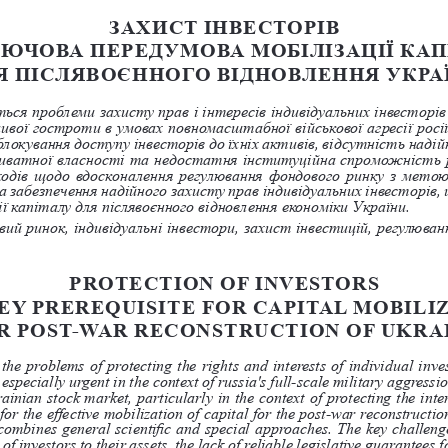
ЗАХИСТ ІНВЕСТОРІВ 
ЛЮЧОВА ПЕРЕДУМОВА МОБІЛІЗАЦІЇ КАП
Я ПІСЛЯВОЄННОГО ВІДНОВЛЕННЯ УКРА
я проблеми захисту прав і інтересів індивідуальних інвесторів
ливої гостроти в умовах повномасштабної військової агресії росі
блокування доступу інвесторів до їхніх активів, відсутність наді
иватної власності та недостатня інституційна спроможність 
ходів щодо вдосконалення регулювання фондового ринку з мето
 забезпечення надійного захисту прав індивідуальних інвесторів,
ї капіталу для післявоєнного відновлення економіки України.
вий ринок, індивідуальні інвестори, захист інвестицій, регулюван
PROTECTION OF INVESTORS 
KEY PREREQUISITE FOR CAPITAL MOBILIZ
R POST-WAR RECONSTRUCTION OF UKRA
 the problems of protecting the rights and interests of individual inve
pecially urgent in the context of russia's full-scale military aggressio
inian stock market, particularly in the context of protecting the inter
for the effective mobilization of capital for the post-war reconstructi
mbines general scientific and special approaches. The key challenges
of investors to their assets, the lack of reliable legislative guarantees fo