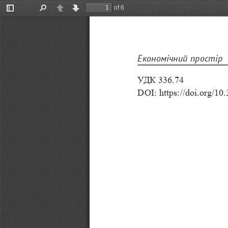
of 6
Toggle
Find
Previous
Next
Sidebar
Економічний простір 
УДК 336.74
DOI: https://doi.org/1