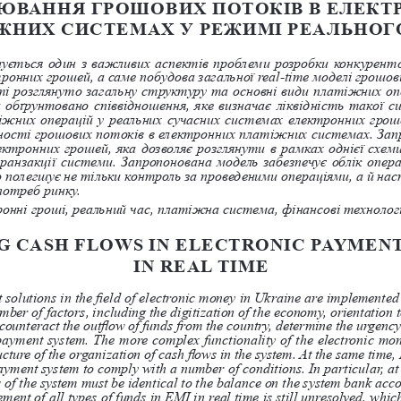
ЮВАННЯ ГРОШОВИХ ПОТОКІВ В ЕЛЕКТ
ЖНИХ СИСТЕМАХ У РЕЖИМІ РЕАЛЬНОГ
ується один з важливих аспектів проблеми розробки конкурент
онних грошей, а саме побудова загальної real-time моделі грошов
і розглянуто загальну структуру та основні види платіжних оп
 обґрунтовано співвідношення, яке визначає ліквідність такої с
іжних операцій у реальних сучасних системах електронних гро
сності грошових потоків в електронних платіжних системах. За
ектронних грошей, яка дозволяє розглянути в рамках однієї схем
ранзакції системи. Запропонована модель забезпечує облік операц
 полегшує не тільки контроль за проведеними операціями, а й нас
потреб ринку.
ронні гроші, реальний час, платіжна система, фінансові технологі
 CASH FLOWS IN ELECTRONIC PAYMENT
IN REAL TIME
 solutions in the field of electronic money in Ukraine are implemented
mber of factors, including the digitization of the economy, orientation
counteract the outflow of funds from the country, determine the urgency
payment system. The more complex functionality of the electronic mon
ture of the organization of cash flows in the system. At the same time, 
payment system to comply with a number of conditions. In particular, a
s of the system must be identical to the balance on the system bank acc
ent of all types of funds in EMI in real time is still unresolved, which