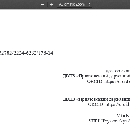
Zoom
Zoom
Out
In
0.32782/2224-6282/178-14
доктор еко
ДВНЗ «Приазовський державний
ORCID: https://orcid
ДВНЗ «Приазовський державний
ORCID: https://orci
Mints 
SHEI “Pryazovskyi St