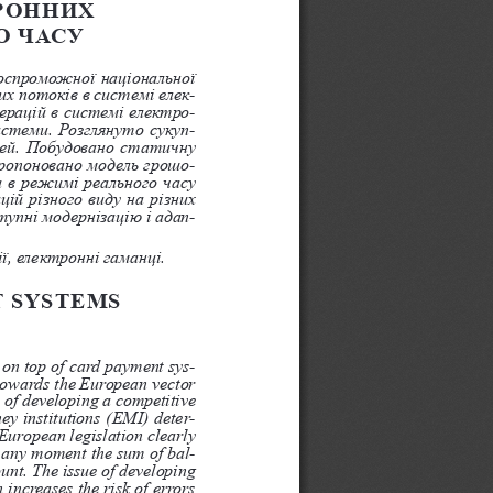
РОННИХ 
О ЧАСУ
оспроможної національної 
их потоків в системі елек
-
ерацій в системі електро
-
истеми. Розглянуто сукуп
-
шей. Побудовано статичну 
пропоновано модель грошо
-
и в режимі реального часу 
ій різного виду на різних 
тупні модернізацію і адап
-
ї, електронні гаманці.
 SYSTEMS 
 on top of card payment sys
-
 towards the European vector 
 of developing a competitive 
ey institutions (EMI) deter
-
European legislation clearly 
t any moment the sum of bal
-
ount. The issue of developing 
 increases the risk of errors 