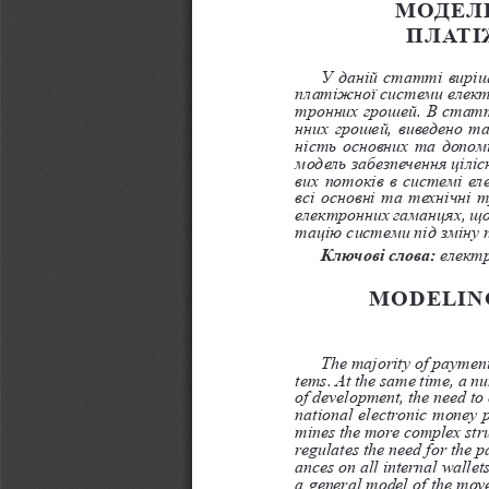
МОДЕЛ
ПЛАТІ
У даній статті виріш
платіжної системи електр
тронних грошей. В статт
нних грошей, виведено та
ність основних та допом
модель забезпечення цілі
вих потоків в системі ел
всі основні та технічні т
електронних гаманцях, що
тацію системи під зміну 
Ключові слова:
 елект
MODELING
The majority of payment
tems. At the same time, a nu
of development, the need to 
national electronic money 
mines the more complex struc
regulates the need for the 
ances on all internal wallet
a general model of the movem