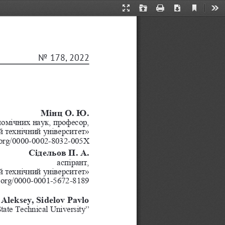
Current
Presentation
Open
Print
Download
Too
View
Mode
No 178, 2022
Мінц О. Ю.
номічних наук, професор,
 технічний університет»
.org/0000-0002-8032-005X 
Сідельов П. А.
аспірант,
 технічний університет»
d.org/0000-0001-5672-8189 
Aleksey, Sidelov Pavlo 
ate Technical University”