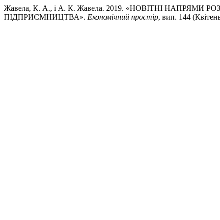
Жавела, К. А., і А. К. Жавела. 2019. «НОВІТНІ НАПР
ПІДПРИЄМНИЦТВА».
Економічний простір
, вип. 144 (Квітень)