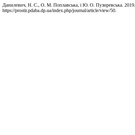
Данилевич, Н. С., О. М. Поплавська, і Ю. О. Пузиревс
https://prostir.pdaba.dp.ua/index.php/journal/article/view/50.