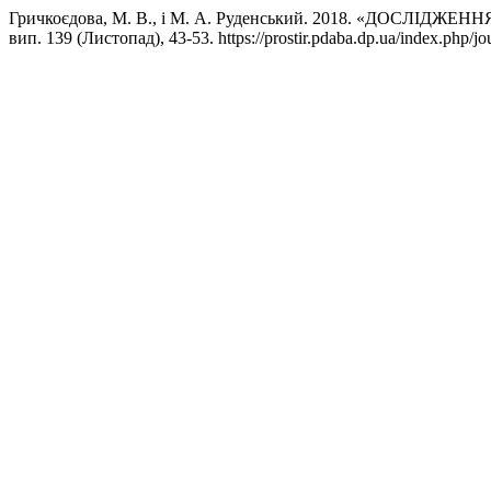
Гричкоєдова, М. В., і М. А. Руденський. 2018. «ДО
вип. 139 (Листопад), 43-53. https://prostir.pdaba.dp.ua/index.php/jou