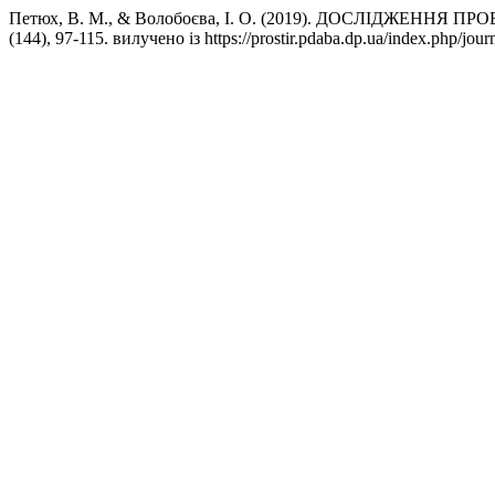
Петюх, В. М., & Волобоєва, І. О. (2019). ДОСЛІДЖ
(144), 97-115. вилучено із https://prostir.pdaba.dp.ua/index.php/journ