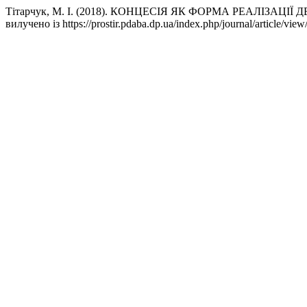
Тітарчук, М. І. (2018). КОНЦЕСІЯ ЯК ФОРМА РЕАЛІЗ
вилучено із https://prostir.pdaba.dp.ua/index.php/journal/article/view