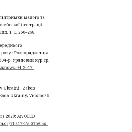
 підтримки малого та
пейської інтеграції.
п. 1. С. 260–268.
середнього
 року : Розпорядження
504-р. Урядовий кур’єр.
ws/show/504-2017-
 v Ukraini : Zakon
 Rada Ukrainy, Vidomosti
rs 2020: An OECD
doi.org/10.1787/061fe03d-