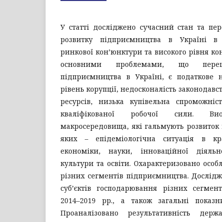
У статті досліджено сучасний стан та пер
розвитку підприємництва в Україні в
ринкової кон’юнктури та високого рівня ко
основними проблемами, що переш
підприємництва в Україні, є податкове 
рівень корупції, недосконалість законодавс
ресурсів, низька купівельна спроможніс
кваліфікованої робочої сили. Ви
макросередовища, які гальмують розвиток
яких – епідеміологічна ситуація в кра
економіки, науки, інноваційної діяльн
культури та освіти. Охарактеризовано особ
різних сегментів підприємництва. Дослідж
суб’єктів господарювання різних сегмен
2014–2019 рр., а також загальні показни
Проаналізовано результативність дер