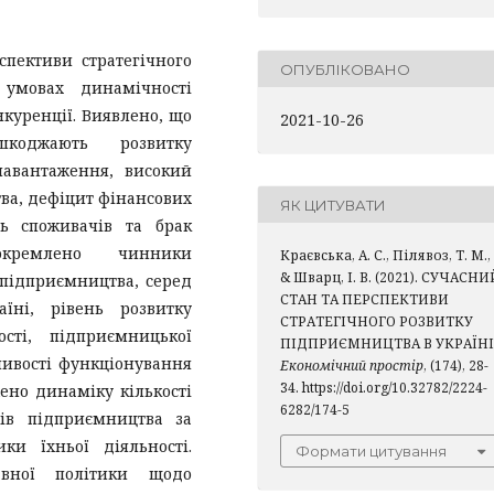
спективи стратегічного
ОПУБЛІКОВАНО
 умовах динамічності
нкуренції. Виявлено, що
2021-10-26
коджають розвитку
навантаження, високий
тва, дефіцит фінансових
ЯК ЦИТУВАТИ
ть споживачів та брак
окремлено чинники
Краєвська, А. С., Пілявоз, Т. М.,
& Шварц, І. В. (2021). СУЧАСНИ
 підприємництва, серед
СТАН ТА ПЕРСПЕКТИВИ
їні, рівень розвитку
СТРАТЕГІЧНОГО РОЗВИТКУ
ості, підприємницької
ПІДПРИЄМНИЦТВА В УКРАЇНІ
ливості функціонування
Економічний простір
, (174), 28-
34. https://doi.org/10.32782/2224-
ено динаміку кількості
6282/174-5
тів підприємництва за
ки їхньої діяльності.
Формати цитування
жавної політики щодо