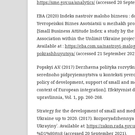
https://sme.gov.ua/analytics/
(accessed 20 Septe
EBA (2020) Indeks nastroiv maloho biznesu : 
Yevropeiskoi Biznes Asotsiatsii u mezhakh pr
[Small Business Attitude Index: a study by th
Association within the Unlimit Ukraine project]
Available at :
https://eba.com.ua/nastroyi-malo
pokrashhuyutsya/
(accessed 21 September 2021
Popskyi A.V. (2017) Derzhavna polityka rozvyt
serednoho pidpryiemnytstva u konteksti yevrop
policy of development, support of small and 
context of European integration]. Efektyvnist
upravlinnia, Vol. 1, pp. 260-268.
Strategy for the development of small and me
Ukraine up to 2020. (2017). Rozporyadzhennya
Ukrayiny`. Available at:
https://zakon.rada.gov
%D1%80#n8
(accessed 20 September 2021).