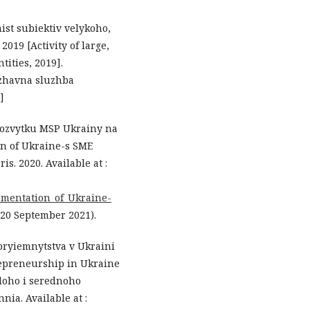
lnist subiektiv velykoho,
019 [Activity of large,
ities, 2019].
erzhavna sluzhba
]
 rozvytku MSP Ukrainy na
on of Ukraine-s SME
s. 2020. Available at :
ementation_of_Ukraine-
20 September 2021).
pryiemnytstva v Ukraini
repreneurship in Ukraine
aloho i serednoho
ia. Available at :