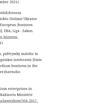
mber 2021).
doslidzhennia
oiektu Unlimit Ukraine
e European Business
, EBA, Liga : Zakon.
go-biznesu-
).
ku, pidtrymky maloho ta
eiskoi intehratsii [State
medium business in the
 derzhavnoho
dium enterprises in
 Kabinetu Ministriv
.ua/laws/show/504-2017-