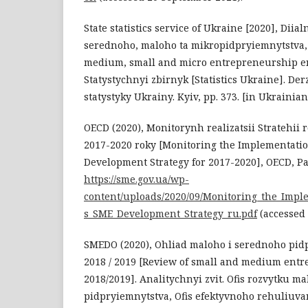
State statistics service of Ukraine [2020], Diia
serednoho, maloho ta mikropidpryiemnytstva, 2
medium, small and micro entrepreneurship ent
Statystychnyi zbirnyk [Statistics Ukraine]. D
statystyky Ukrainy. Kyiv, pp. 373. [in Ukrainian
OECD (2020), Monitorynh realizatsii Stratehii
2017-2020 roky [Monitoring the Implementati
Development Strategy for 2017-2020], OECD, Pari
https://sme.gov.ua/wp-
content/uploads/2020/09/Monitoring_the_Impl
s_SME_Development_Strategy_ru.pdf
(accessed 
SMEDO (2020), Ohliad maloho i serednoho pid
2018 / 2019 [Review of small and medium ent
2018/2019]. Analitychnyi zvit. Ofis rozvytku m
pidpryiemnytstva, Ofis efektyvnoho rehuliuvann