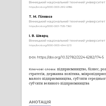
Вінницький національний технічний університет
https://orcid.org/0000-0003-2812-6986
Т. М. Пілявоз
Вінницький національний технічний університет
https://orcid.org/0000-0001-7535-7360
І. В. Шварц
Вінницький національний технічний університет
https://orcid.org/0000-0003-4344-5213
https://doi.org/10.32782/2224-6282/174-5
DOI:
підприємництво, бізнес, розв
Ключові слова:
стратегія, державна політика, мікропідприє
малого підприємництва, суб’єкти середньо
суб’єкти великого підприємництва
АНОТАЦІЯ