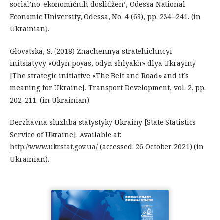
socìal’no-ekonomìčnih doslìdžen’, Odessa National
Economic University, Odessa, No. 4 (68), pp. 234‒241. (in
Ukrainian).
Glovatska, S. (2018) Znachennya stratehichnoyi
initsiatyvy «Odyn poyas, odyn shlyakh» dlya Ukrayiny
[The strategic initiative «The Belt and Road» and it’s
meaning for Ukraine]. Transport Development, vol. 2, pp.
202-211. (in Ukrainian).
Derzhavna sluzhba statystyky Ukrainy [State Statistics
Service of Ukraine]. Available at:
http://www.ukrstat.gov.ua/
(accessed: 26 October 2021) (in
Ukrainian).