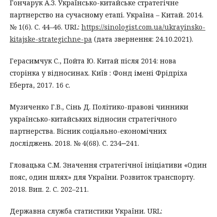
Гончарук А.З. Українсько-китайське стратегічне
партнерство на сучасному етапі. Україна – Китай. 2014.
№ 1(6). С. 44–46. URL:
https://sinologist.com.ua/ukrayinsko-
kitajske-strategichne-pa
(дата звернення: 24.10.2021).
Герасимчук С., Пойта Ю. Китай після 2014: нова
сторінка у відносинах. Київ : Фонд імені Фрідріха
Еберта, 2017. 16 с.
Музиченко Г.В., Сінь Д. Політико-правові чинники
українсько-китайських відносин стратегічного
партнерства. Вісник соціально-економічних
досліджень. 2018. № 4(68). С. 234‒241.
Гловацька С.М. Значення стратегічної ініціативи «Один
пояс, один шлях» для України. Розвиток транспорту.
2018. Вип. 2. С. 202–211.
Державна служба статистики України. URL: