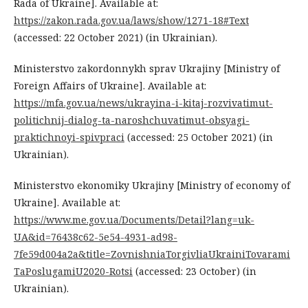
Rada of Ukraine]. Available at:
https://zakon.rada.gov.ua/laws/show/1271-18#Text
(accessed: 22 October 2021) (in Ukrainian).
Ministerstvo zakordonnykh sprav Ukrajiny [Ministry of
Foreign Affairs of Ukraine]. Available at:
https://mfa.gov.ua/news/ukrayina-i-kitaj-rozvivatimut-
politichnij-dialog-ta-naroshchuvatimut-obsyagi-
praktichnoyi-spivpraci
(accessed: 25 October 2021) (in
Ukrainian).
Ministerstvo ekonomiky Ukrajiny [Ministry of economy of
Ukraine]. Available at:
https://www.me.gov.ua/Documents/Detail?lang=uk-
UA&id=76438c62-5e54-4931-ad98-
7fe59d004a2a&title=ZovnishniaTorgivliaUkrainiTovarami
TaPoslugamiU2020-Rotsi
(accessed: 23 October) (in
Ukrainian).