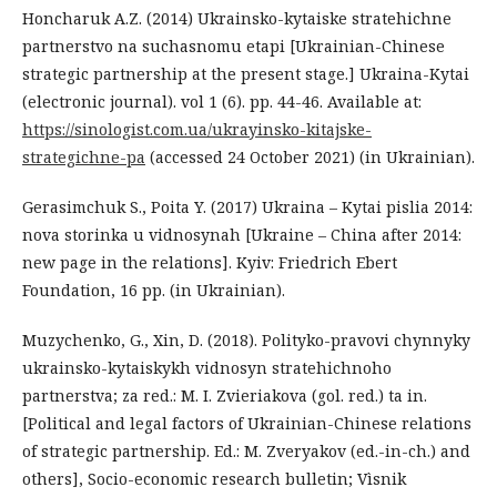
Honcharuk A.Z. (2014) Ukrainsko-kytaiske stratehichne
partnerstvo na suchasnomu etapi [Ukrainian-Chinese
strategic partnership at the present stage.] Ukraina-Kytai
(electronic journal). vol 1 (6). pp. 44-46. Available at:
https://sinologist.com.ua/ukrayinsko-kitajske-
strategichne-pa
(accessed 24 October 2021) (in Ukrainian).
Gerasimchuk S., Poita Y. (2017) Ukraina – Kytai pislia 2014:
nova storinka u vidnosynah [Ukraine – China after 2014:
new page in the relations]. Kyiv: Friedrich Ebert
Foundation, 16 pp. (in Ukrainian).
Muzychenko, G., Xin, D. (2018). Polityko-pravovi chynnyky
ukrainsko-kytaiskykh vidnosyn stratehichnoho
partnerstva; za red.: М. I. Zvieriakova (gol. red.) ta in.
[Political and legal factors of Ukrainian-Chinese relations
of strategic partnership. Ed.: M. Zveryakov (ed.-in-ch.) and
others], Socio-economic research bulletin; Vìsnik