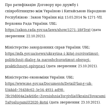
Про ратифікацію Договору про дружбу і
співробітництво між Україною і Китайською Народною
Республікою : Закон України від 15.05.2014 № 1271-VII.
Верховна Рада України. URL:
https://zakon.rada.gov.ua/laws/show/1271-18#Text
(дата
звернення: 22.10.2021).
Міністерство закордонних справ України. URL:
https://mfa.gov.ua/news/ukrayina-i-kitaj-rozvivatimut-
politichnij-dialog-ta-naroshchuvatimut-obsyagi-
praktichnoyi-spivpraci
(дата звернення: 25.10.2021).
Міністерство економіки України. URL:
https://www.me.gov.ua/Documents/Detail?lang=uk-
UA&id=76438c62-5e54-4931-ad98-
7fe59d004a2a&title=ZovnishniaTorgivliaUkrainiTovarami
TaPoslugamiU2020-Rotsi
(дата звернення: 23.10.2021).