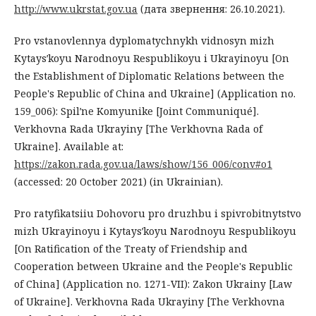
http://www.ukrstat.gov.ua
(дата звернення: 26.10.2021).
Pro vstanovlennya dyplomatychnykh vidnosyn mizh
Kytaysʹkoyu Narodnoyu Respublikoyu i Ukrayinoyu [On
the Establishment of Diplomatic Relations between the
People's Republic of China and Ukraine] (Application no.
159_006): Spilʹne Komyunike [Joint Communiqué].
Verkhovna Rada Ukrayiny [The Verkhovna Rada of
Ukraine]. Available at:
https://zakon.rada.gov.ua/laws/show/156_006/conv#o1
(accessed: 20 October 2021) (in Ukrainian).
Pro ratyfikatsiiu Dohovoru pro druzhbu i spivrobitnytstvo
mizh Ukrayinoyu i Kytaysʹkoyu Narodnoyu Respublikoyu
[On Ratification of the Treaty of Friendship and
Cooperation between Ukraine and the People's Republic
of China] (Application no. 1271-VII): Zakon Ukrainy [Law
of Ukraine]. Verkhovna Rada Ukrayiny [The Verkhovna