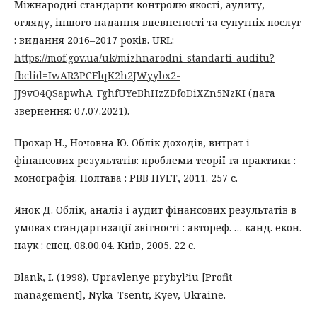
Міжнародні стандарти контролю якості, аудиту,
огляду, іншого надання впевненості та супутніх послуг
: видання 2016–2017 років. URL:
https://mof.gov.ua/uk/mizhnarodni-standarti-auditu?
fbclid=IwAR3PCFlqK2h2JWyybx2-
JJ9vO4QSapwhA_FghfUYeBhHzZDfoDiXZn5NzKI
(дата
звернення: 07.07.2021).
Прохар Н., Ночовна Ю. Облік доходів, витрат і
фінансових результатів: проблеми теорії та практики :
монографія. Полтава : РВВ ПУЕТ, 2011. 257 с.
Янок Д. Облік, аналіз і аудит фінансових результатів в
умовах стандартизації звітності : автореф. … канд. екон.
наук : спец. 08.00.04. Київ, 2005. 22 с.
Blank, I. (1998), Upravlenye prybyl’iu [Profit
management], Nyka-Tsentr, Kyev, Ukraine.