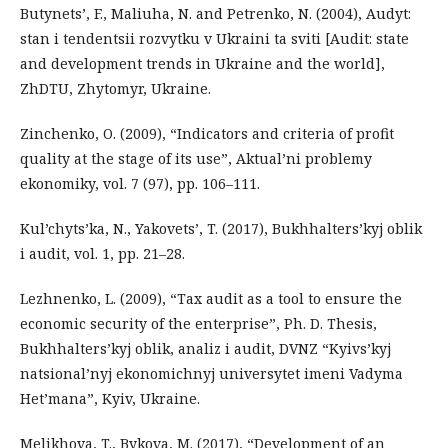
Butynets’, F., Maliuha, N. and Petrenko, N. (2004), Audyt:
stan i tendentsii rozvytku v Ukraini ta sviti [Audit: state
and development trends in Ukraine and the world],
ZhDTU, Zhytomyr, Ukraine.
Zinchenko, O. (2009), “Indicators and criteria of profit
quality at the stage of its use”, Aktual’ni problemy
ekonomiky, vol. 7 (97), pp. 106–111.
Kul’chyts’ka, N., Yakovets’, T. (2017), Bukhhalters’kyj oblik
i audit, vol. 1, pp. 21–28.
Lezhnenko, L. (2009), “Tax audit as a tool to ensure the
economic security of the enterprise”, Ph. D. Thesis,
Bukhhalters’kyj oblik, analiz i audit, DVNZ “Kyivs’kyj
natsional’nyj ekonomichnyj universytet imeni Vadyma
Het’mana”, Kyiv, Ukraine.
Melikhova, T., Bykova, M. (2017), “Development of an