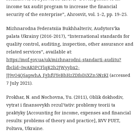
income tax audit program to increase the financial
security of the enterprise”, Ahrosvit, vol. 1–2, pp. 19–25.
Mizhnarodna Federatsiia Bukhhalteriv, Audytors’ka
palata Ukrainy (2016-2017), “International standards for
quality control, auditing, inspection, other assurance and
related services”, available at:
https://mof.gov.ua/uk/mizhnarodni-standarti-auditu?
fbclid=IwAR3PCFlqK2h2JWyybx2-
JJ9vO4QSapwhA_FghfUYeBhHzZDfoDiXZn5NzKI
(accessed
7 July 2021).
Prokhar, N. and Nochovna, Yu. (2011), Oblik dokhodiv,
vytrat i finansovykh rezul’tativ: problemy teorii ta
praktyky [Accounting for income, expenses and financial
results: problems of theory and practice], RVV PUET,
Poltava, Ukraine.