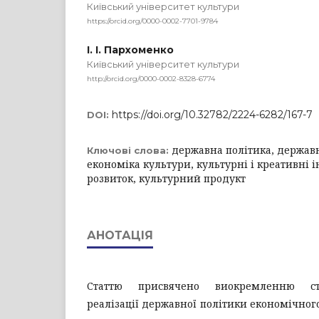
Київський університет культури
https://orcid.org/0000-0002-7701-9784
І. І. Пархоменко
Київський університет культури
http://orcid.org/0000-0002-8328-6774
https://doi.org/10.32782/2224-6282/167-7
DOI:
державна політика, держав
Ключові слова:
економіка культури, культурні і креативні 
розвиток, культурний продукт
АНОТАЦІЯ
Статтю присвячено виокремленню ст
реалізації державної політики економічного