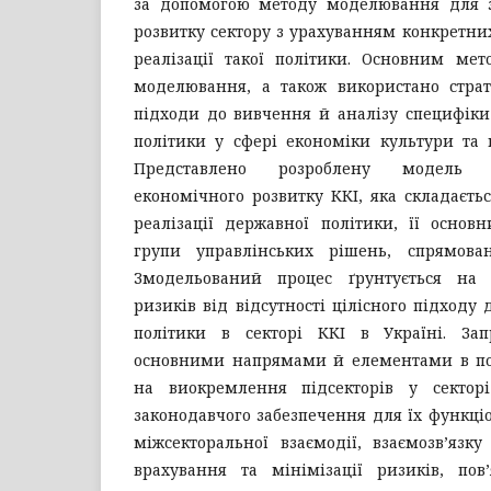
за допомогою методу моделювання для з
розвитку сектору з урахуванням конкретних
реалізації такої політики. Основним мет
моделювання, а також використано стра
підходи до вивчення й аналізу специфіки
політики у сфері економіки культури та к
Представлено розроблену модель 
економічного розвитку ККІ, яка складаєть
реалізації державної політики, її основ
групи управлінських рішень, спрямова
Змодельований процес ґрунтується на
ризиків від відсутності цілісного підходу 
політики в секторі ККІ в Україні. За
основними напрямами й елементами в по
на виокремлення підсекторів у сектор
законодавчого забезпечення для їх функці
міжсекторальної взаємодії, взаємозв’язку 
врахування та мінімізації ризиків, пов’