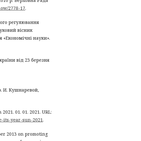
2010 р. Верховна Рада
show/2778-17
.
ного регулювання
ауковий вісник
я «Економічні науки».
країни від 23 березня
. И. Кушнаревой,
 2021. 01. 01. 2021. URL:
e-its-year-sun-2021
.
ber 2013 on promoting