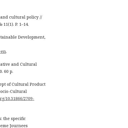
and cultural policy //
 11(1). P. 1–14.
stainable Development,
n=en
.
eative and Cultural
. 60 p.
pt of Cultural Product
Socio-Cultural
org/10.31866/2709-
: the specific
iseme Journees