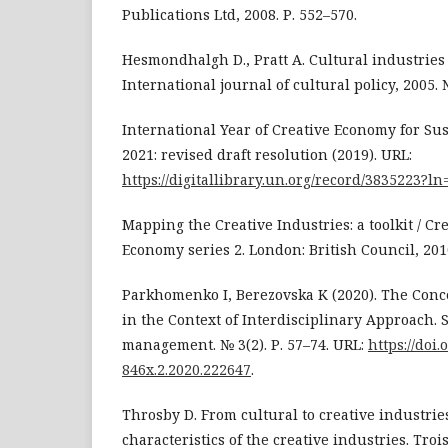
Publications Ltd, 2008. Р. 552–570.
Hesmondhalgh D., Pratt A. Cultural industries 
International journal of cultural policy, 2005. №
International Year of Creative Economy for Su
2021: revised draft resolution (2019). URL:
https://digitallibrary.un.org/record/3835223?l
Mapping the Creative Industries: a toolkit / Cr
Economy series 2. London: British Council, 2010
Parkhomenko I, Berezovska K (2020). The Conce
in the Context of Interdisciplinary Approach. 
management. № 3(2). Р. 57–74. URL:
https://doi.
846x.2.2020.222647
.
Throsby D. From cultural to creative industries
characteristics of the creative industries. Tro