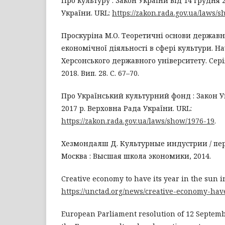
Про культуру : Закон України від 14 грудня 
України. URL:
https://zakon.rada.gov.ua/laws/
Проскуріна М.О. Теоретичні основи держав
економічної діяльності в сфері культури. Н
Херсонського державного університету. Сері
2018. Вип. 28. С. 67–70.
Про Український культурний фонд : Закон У
2017 р. Верховна Рада України. URL:
https://zakon.rada.gov.ua/laws/show/1976-19
.
Хезмондалш Д. Культурные индустрии / пер
Москва : Высшая школа экономики, 2014.
Creative economy to have its year in the sun in
https://unctad.org/news/creative-economy-hav
European Parliament resolution of 12 Septem