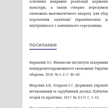
основних напрямів реалізації держав
культури, а також створює передумо
економіко-математичного апарату для обґр
перспектив адаптації управлінських 
внутрішнього і зовнішнього середовища.
ПОСИЛАННЯ
Варналій З.С. Фінансові інститути підтримк
конкурентоспроможності економіки України.
оборона. 2016. № 1–2. С. 40–49.
Мерзляк А.В., Огарьов Є.С. Державне управл
вітчизняний та зарубіжний досвід. Публічн
теорія та практика. 2017. № 1(17). С. 1–13.