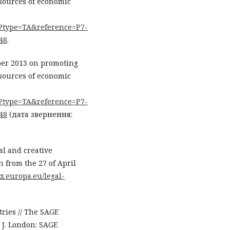
 sources of economic
do?type=TA&reference=P7-
48
.
ber 2013 on promoting
 sources of economic
do?type=TA&reference=P7-
48
(дата звернення:
al and creative
 from the 27 of April
ex.europa.eu/legal-
ries // The SAGE
 J. London: SAGE