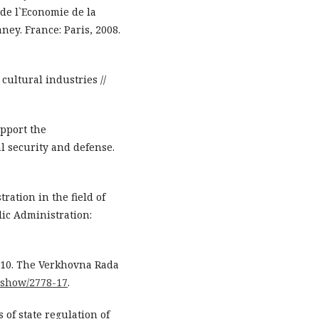
 de l`Economie de la
ey. France: Paris, 2008.
cultural industries //
upport the
l security and defense.
tration in the field of
lic Administration:
010. The Verkhovna Rada
s/show/2778-17
.
 of state regulation of