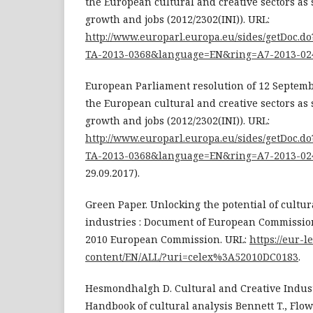
the European cultural and creative sectors as
growth and jobs (2012/2302(INI)). URL:
http://www.europarl.europa.eu/sides/getDoc.
TA-2013-0368&language=EN&ring=A7-2013-02
European Parliament resolution of 12 Septem
the European cultural and creative sectors as
growth and jobs (2012/2302(INI)). URL:
http://www.europarl.europa.eu/sides/getDoc.
TA-2013-0368&language=EN&ring=A7-2013-02
29.09.2017).
Green Paper. Unlocking the potential of cultur
industries : Document of European Commission
2010 European Commission. URL:
https://eur-l
content/EN/ALL/?uri=celex%3A52010DC0183
.
Hesmondhalgh D. Cultural and Creative Indust
Handbook of cultural analysis Bennett T., Flow