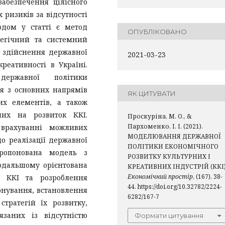
абезпечення цілісного
 ризиків за відсутності
одом у статті є метод
ОПУБЛІКОВАНО
тегічний та системний
 здійснення державної
2021-03-23
реативності в Україні.
державної політики
ся з основних напрямів
ЯК ЦИТУВАТИ
них елементів, а також
них на розвиток ККІ.
Проскуріна, М. О., &
Пархоменко, І. І. (2021).
 врахуванні можливих
МОДЕЛЮВАННЯ ДЕРЖАВНОЇ
до реалізації державної
ПОЛІТИКИ ЕКОНОМІЧНОГО
пропонована модель з
РОЗВИТКУ КУЛЬТУРНИХ І
дальшому орієнтована
КРЕАТИВНИХ ІНДУСТРІЙ (ККІ)
Економічний простір
, (167), 38-
і ККІ та розроблення
44. https://doi.org/10.32782/2224-
онування, встановлення
6282/167-7
стратегій їх розвитку,
язаних із відсутністю
Формати цитування