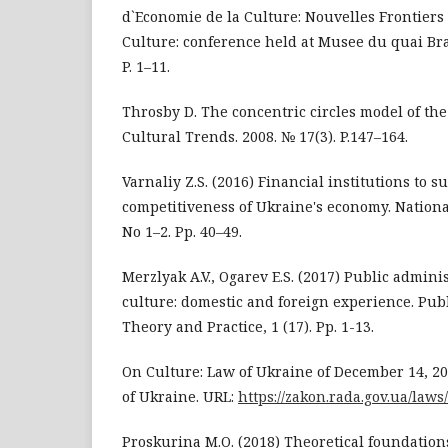
d`Economie de la Culture: Nouvelles Frontiers
Culture: conference held at Musee du quai Bran
P. 1–11.
Throsby D. The concentric circles model of the 
Cultural Trends. 2008. № 17(3). P.147–164.
Varnaliy Z.S. (2016) Financial institutions to s
competitiveness of Ukraine's economy. Nationa
No 1–2. Pp. 40–49.
Merzlyak A.V., Ogarev E.S. (2017) Public adminis
culture: domestic and foreign experience. Pub
Theory and Practice, 1 (17). Pp. 1-13.
On Culture: Law of Ukraine of December 14, 2
of Ukraine. URL:
https://zakon.rada.gov.ua/law
Proskurina M.O. (2018) Theoretical foundations