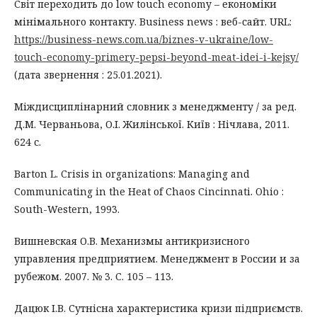
Світ переходить до low touch economy – економіки
мінімального контакту. Business news : веб-сайт. URL:
https://business-news.com.ua/biznes-v-ukraine/low-
touch-economy-primery-pepsi-beyond-meat-idei-i-kejsy/
(дата звернення : 25.01.2021).
Міждисциплінарний словник з менеджменту / за ред.
Д.М. Черваньова, О.І. Жилінської. Київ : Нічлава, 2011.
624 с.
Barton L. Crisis in organizations: Managing and
Communicating in the Heat of Chaos Cincinnati. Ohio :
South-Western, 1993.
Вишневская О.В. Механизмы антикризисного
управления предприятием. Менеджмент в России и за
рубежом. 2007. № 3. С. 105 – 113.
Дацюк І.В. Сутнісна характеристика кризи підприємств.