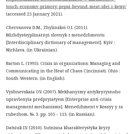
touch-economy-primery-pepsi-beyond-meat-idei-i-kejsy/
(accessed 25 January 2021).
Chervanova D.M., Zhylinskoi O.I. (2011).
Mizhdystsyplinarnyi slovnyk z menedzhmentu
[Interdisciplinary dictionary of management]. Kyiv :
Nichlava. (in Ukrainian).
Barton L. (1993). Crisis in organizations: Managing and
Communicating in the Heat of Chaos Cincinnati. Ohio :
South-Western. (in English).
Vyshnevskaia O.V. (2007). Mekhanyzmy antykryzysnoho
upravlenyia predpryiatyem [Enterprise anti-crisis
management mechanisms]. Menedzhment v Rossyy y za
rubezhom. №. 3. pp. 105 – 113. (in Russian).
Datsiuk I.V. (2010). Sutnisna kharakterystyka kryzy