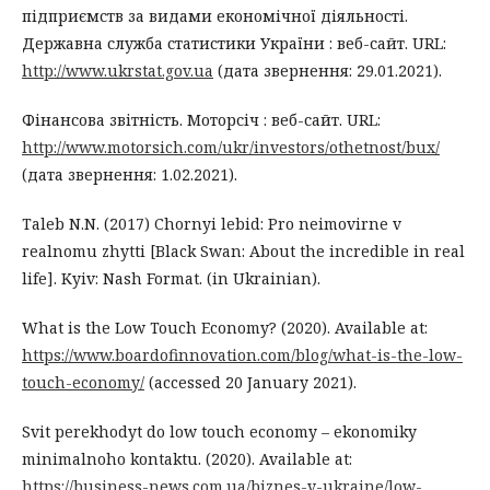
підприємств за видами економічної діяльності.
Державна служба статистики України : веб-сайт. URL:
http://www.ukrstat.gov.ua
(дата звернення: 29.01.2021).
Фінансова звітність. Моторсіч : веб-сайт. URL:
http://www.motorsich.com/ukr/investors/othetnost/bux/
(дата звернення: 1.02.2021).
Taleb N.N. (2017) Chornyi lebid: Pro neimovirne v
realnomu zhytti [Black Swan: About the incredible in real
life]. Kyiv: Nash Format. (in Ukrainian).
What is the Low Touch Economy? (2020). Available at:
https://www.boardofinnovation.com/blog/what-is-the-low-
touch-economy/
(accessed 20 January 2021).
Svit perekhodyt do low touch economy – ekonomiky
minimalnoho kontaktu. (2020). Available at:
https://business-news.com.ua/biznes-v-ukraine/low-