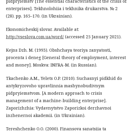
pidpryiemstv [The essential characteristics of the crisis of
enterprises]. Tekhnolohiia i tekhnika drukarstva. № 2
(28). рр. 165–170. (in Ukrainian).
Ekonomicheskij slovar. Available at:
http://vseslova.com.ua/word/
(accessed 25 January 2021).
Kejns Dzh. M. (1993). Obshchaya teoriya zanyatosti,
procenta i deneg [General theory of employment, interest
and money]. Moskva: INFRA-M. (in Russian).
Tkachenko A.M., Yelets O.P. (2010). Suchasnyi pidkhid do
antykryzovoho upravlinnia mashynobudivnym
pidpryiemstvom. [A modern approach to crisis
management of a machine-building enterprise].
Zaporizhzhia: Vydavnytstvo Zaporizkoi derzhavnoi
inzhenernoi akademii. (in Ukrainian).
Tereshchenko O.O. (2000). Finansova sanatsiia ta