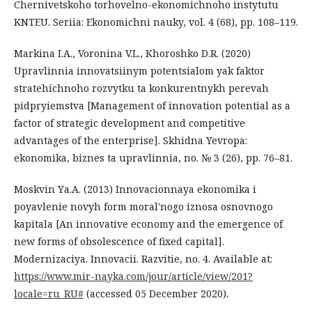
Chernivetskoho torhovelno-ekonomichnoho instytutu
KNTEU. Seriia: Ekonomichni nauky, vol. 4 (68), pp. 108–119.
Markina I.A., Voronina V.L., Khoroshko D.R. (2020)
Upravlinnia innovatsiinym potentsialom yak faktor
stratehichnoho rozvytku ta konkurentnykh perevah
pidpryiemstva [Management of innovation potential as a
factor of strategic development and competitive
advantages of the enterprise]. Skhidna Yevropa:
ekonomika, biznes ta upravlinnia, no. № 3 (26), pp. 76–81.
Moskvin Yа.A. (2013) Innovacionnaya ekonomika i
poyavlenie novyh form moral'nogo iznosa osnovnogo
kapitala [An innovative economy and the emergence of
new forms of obsolescence of fixed capital].
Modernizaciya. Innovacii. Razvitie, no. 4. Available at:
https://www.mir-nayka.com/jour/article/view/201?
locale=ru_RU#
(accessed 05 December 2020).