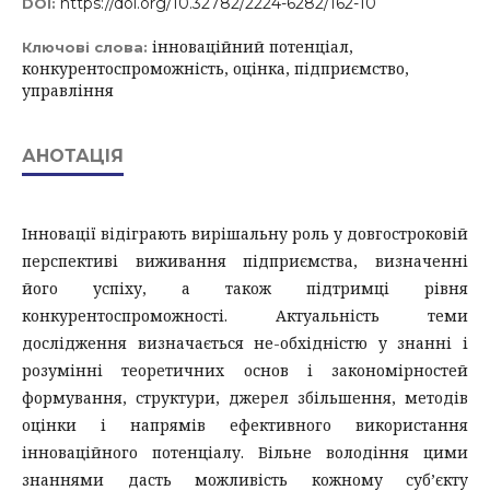
https://doi.org/10.32782/2224-6282/162-10
DOI:
інноваційний потенціал,
Ключові слова:
конкурентоспроможність, оцінка, підприємство,
управління
АНОТАЦІЯ
Інновації відіграють вирішальну роль у довгостроковій
перспективі виживання підприємства, визначенні
його успіху, а також підтримці рівня
конкурентоспроможності. Актуальність теми
дослідження визначається не-обхідністю у знанні і
розумінні теоретичних основ і закономірностей
формування, структури, джерел збільшення, методів
оцінки і напрямів ефективного використання
інноваційного потенціалу. Вільне володіння цими
знаннями дасть можливість кожному суб’єкту