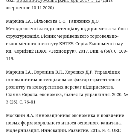
URL:
http://nbuv.gov.ua/UJRN/E_apk_2017_5_12
(дата
звернення: 10.11.2020).
Маркіна І.А., Більовська О.О., Ганженко Д.О.
Методологічні засади потенціалу підприємства та його
структуризація. Вісник Чернівецького торговельно-
економічного інституту КНТЕУ. Серія: Економічні нау-
ки. Чернівці: ПВКФ «Технодрук». 2017. Вип. 4 (68). С. 108-
119.
Маркіна І.А., Вороніна В.Л., Хорошко Д.Р. Управління
інноваційним потенціалом як фактор стратегічного
розвитку та конкурентних переваг підприємства.
Східна Європа: економіка, бізнес та управління. 2020. №
3 (26). С. 76-81.
Москвин Я.А. Инновационная экономика и появление
новых форм морального износа основного капитала.
Модернизация. Инновации. Развитие. 2013. № 4. URL: