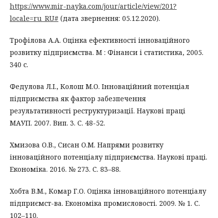
https://www.mir-nayka.com/jour/article/view/201?
locale=ru_RU#
(дата звернення: 05.12.2020).
Трофілова А.А. Оцінка ефективності інноваційного
розвитку підприємства. М : Фінанси і статистика, 2005.
340 с.
Федулова Л.І., Колош М.О. Інноваційний потенціал
підприємства як фактор забезпечення
результативності реструктуризації. Наукові праці
МАУП. 2007. Вип. 3. С. 48-52.
Хмизова О.В., Cисан О.М. Напрями розвитку
інноваційного потенціалу підприємства. Наукові праці.
Економіка. 2016. № 273. С. 83–88.
Хобта В.М., Комар Г.О. Оцінка інноваційного потенціалу
підприємст-ва. Економіка промисловості. 2009. № 1. С.
102–110.