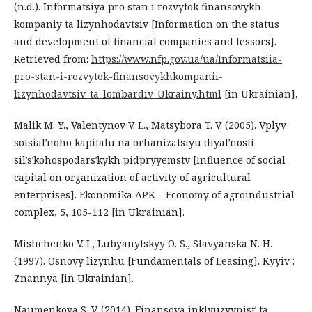
(n.d.). Informatsiya pro stan i rozvytok finansovykh
kompaniy ta lizynhodavtsiv [Information on the status
and development of financial companies and lessors].
Retrieved from:
https://www.nfp.gov.ua/ua/Informatsiia-
pro-stan-i-rozvytok-finansovykhkompanii-
lizynhodavtsiv-ta-lombardiv-Ukrainy.html
[in Ukrainian].
Malik M. Y., Valentynov V. L., Matsybora T. V. (2005). Vplyv
sotsialʹnoho kapitalu na orhanizatsiyu diyalʹnosti
silʹsʹkohospodarsʹkykh pidpryyemstv [Influence of social
capital on organization of activity of agricultural
enterprises]. Ekonomika APK – Economy of agroindustrial
complex, 5, 105-112 [in Ukrainian].
Mishchenko V. I., Lubyanytskyy O. S., Slavyanska N. H.
(1997). Osnovy lizynhu [Fundamentals of Leasing]. Kyyiv :
Znannya [in Ukrainian].
Naumenkova S. V. (2014). Finansova inklyuzyvnistʹ ta