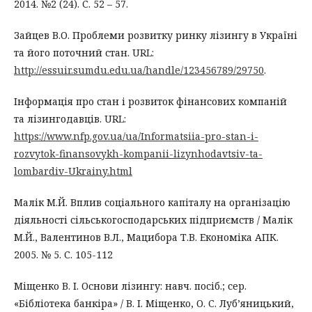
2014. №2 (24). С. 52 – 57.
Зайцев В.О. Проблеми розвитку ринку лізингу в Україні
та його поточний стан. URL:
http://essuir.sumdu.edu.ua/handle/123456789/29750
.
Інформація про стан і розвиток фінансових компаній
та лізингодавців. URL:
https://www.nfp.gov.ua/ua/Informatsiia-pro-stan-i-
rozvytok-finansovykh-kompanii-lizynhodavtsiv-ta-
lombardiv-Ukrainy.html
Малік М.Й. Вплив соціального капіталу на організацію
діяльності сільськогосподарських підприємств / Малік
М.Й., Валентинов В.Л., Мацибора Т.В. Економіка АПК.
2005. № 5. С. 105-112
Міщенко В. І. Основи лізингу: навч. посіб.; сер.
«Бібліотека банкіра» / В. І. Міщенко, О. С. Луб’яницький,