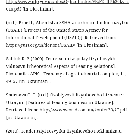
https://www.nfp.gov.ua/files/OgliadRinkiv/FK/FK_III%20kv_2
018.pdf
[in Ukrainian].
(n.d.). Proekty Ahent·stva SSHA z mizhnarodnoho rozvytku
(USAID) [Projects of the United States Agency for
International Development (USAID)]. Retrieved from:
https://gurt.org.ua/donors/USAID/
[in Ukrainian].
Sabluk R. P. (2000). Teoretychni aspekty lizynhovykh
vidnosyn [Theoretical Aspects of Leasing Relations].
Ekonomika APK – Economy of agroindustrial complex, 11,
49–57 [in Ukrainian].
Smirnova O. O. (n.d.). Osoblyvosti lizynhovoho biznesu v
Ukrayini [Features of leasing business in Ukraine].
Retrieved from:
http://www.sworld.com.ua/konfer38/77.pdf
[in Ukrainian].
(2013). Tendentsiyi rozvytku lizynhovoho mekhanizmu