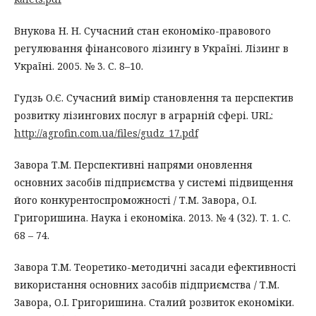
Внукова Н. Н. Сучасний стан економіко-правового
регулювання фінансового лізингу в Україні. Лізинг в
Україні. 2005. № 3. С. 8–10.
Гудзь О.Є. Сучасний вимір становлення та перспектив
розвитку лізингових послуг в аграрній сфері. URL:
http://agrofin.com.ua/files/gudz_17.pdf
Завора Т.М. Перспективні напрями оновлення
основних засобів підприємства у системі підвищення
його конкурентоспроможності / Т.М. Завора, О.І.
Григоришина. Наука і економіка. 2013. № 4 (32). Т. 1. С.
68 – 74.
Завора Т.М. Теоретико-методичні засади ефективності
використання основних засобів підприємства / Т.М.
Завора, О.І. Григоришина. Сталий розвиток економіки.