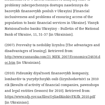
problemy zabezpechennya dostupu naselennya do
bazovykh finansovykh posluh v Ukrayini [Financial
inclusiveness and problems of ensuring access of the
population to basic financial services in Ukraine]. Visnyk
Natsionalʹnoho banku Ukrayiny – Bulletin of the National
Bank of Ukraine, 11, 31–37 [in Ukrainian].
(2007). Perevahy ta nedoliky lizynhu [The advantages and
disadvantages of leasing]. Retrieved from:
http://www.rusnauka.com/21_NIEK_2007/Economics/24656.d
oc.htm
[in Ukrainian].
(2010). Pidsumky diyalʹnosti finansovykh kompaniy,
lombardiv ta yurydychnykh osib (lizynhodavtsiv) za 2010
rik [Results of activity of financial companies, pawnshops
and legal entities (lessors) for 2010]. Retrieved from:
https://www.nfp.gov.ua/files/OgliadRinkiv/FK/fk_2010.pdf
[in Ukrainian].