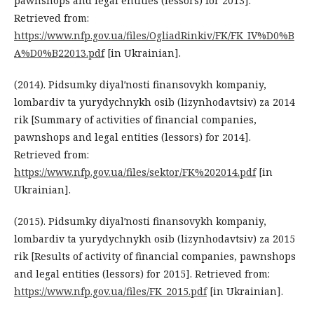
pawnshops and legal entities (lessors) for 2013].
Retrieved from:
https://www.nfp.gov.ua/files/OgliadRinkiv/FK/FK_IV%D0%B
A%D0%B22013.pdf
[in Ukrainian].
(2014). Pidsumky diyalʹnosti finansovykh kompaniy,
lombardiv ta yurydychnykh osib (lizynhodavtsiv) za 2014
rik [Summary of activities of financial companies,
pawnshops and legal entities (lessors) for 2014].
Retrieved from:
https://www.nfp.gov.ua/files/sektor/FK%202014.pdf
[in
Ukrainian].
(2015). Pidsumky diyalʹnosti finansovykh kompaniy,
lombardiv ta yurydychnykh osib (lizynhodavtsiv) za 2015
rik [Results of activity of financial companies, pawnshops
and legal entities (lessors) for 2015]. Retrieved from:
https://www.nfp.gov.ua/files/FK_2015.pdf
[in Ukrainian].