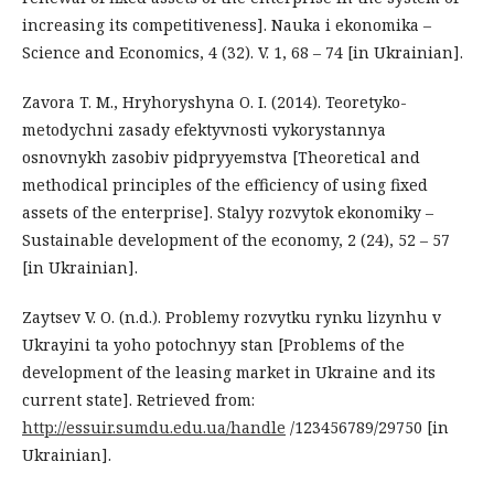
increasing its competitiveness]. Nauka i ekonomika –
Science and Economics, 4 (32). V. 1, 68 – 74 [in Ukrainian].
Zavora T. M., Hryhoryshyna O. I. (2014). Teoretyko-
metodychni zasady efektyvnosti vykorystannya
osnovnykh zasobiv pidpryyemstva [Theoretical and
methodical principles of the efficiency of using fixed
assets of the enterprise]. Stalyy rozvytok ekonomiky –
Sustainable development of the economy, 2 (24), 52 – 57
[in Ukrainian].
Zaytsev V. O. (n.d.). Problemy rozvytku rynku lizynhu v
Ukrayini ta yoho potochnyy stan [Problems of the
development of the leasing market in Ukraine and its
current state]. Retrieved from:
http://essuir.sumdu.edu.ua/handle
/123456789/29750 [in
Ukrainian].