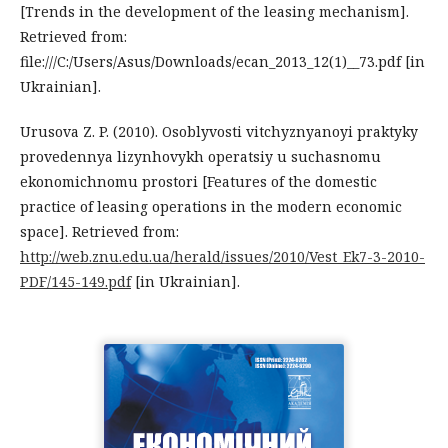
[Trends in the development of the leasing mechanism].
Retrieved from:
file:///C:/Users/Asus/Downloads/ecan_2013_12(1)__73.pdf [in
Ukrainian].
Urusova Z. P. (2010). Osoblyvosti vitchyznyanoyi praktyky
provedennya lizynhovykh operatsiy u suchasnomu
ekonomichnomu prostori [Features of the domestic
practice of leasing operations in the modern economic
space]. Retrieved from:
http://web.znu.edu.ua/herald/issues/2010/Vest_Ek7-3-2010-
PDF/145-149.pdf
[in Ukrainian].