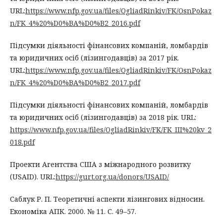
URL:
https://www.nfp.gov.ua/files/OgliadRinkiv/FK/OsnPokaz
n/FK_4%20%D0%BA%D0%B2_2016.pdf
Підсумки діяльності фінансових компаній, ломбардів
та юридичних осіб (лізингодавців) за 2017 рік.
URL:
https://www.nfp.gov.ua/files/OgliadRinkiv/FK/OsnPokaz
n/FK_4%20%D0%BA%D0%B2_2017.pdf
Підсумки діяльності фінансових компаній, ломбардів
та юридичних осіб (лізингодавців) за 2018 рік. URL:
https://www.nfp.gov.ua/files/OgliadRinkiv/FK/FK_III%20kv_2
018.pdf
Проекти Агентства США з міжнародного розвитку
(USAID). URL:
https://gurt.org.ua/donors/USAID/
Саблук Р. П. Теоретичні аспекти лізингових відносин.
Економіка АПК. 2000. № 11. С. 49–57.