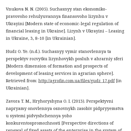
Vnukova N. N. (2005). Suchasnyy stan ekonomiko-
pravovoho rehulyuvannya finansovoho lizynhu v
Ukrayini [Modern state of economic-legal regulation of
financial leasing in Ukraine]. Lizynh v Ukrayini – Leasing
in Ukraine, 3, 8–10 [in Ukrainian].
Hudz O. Ye. (n.d.). Suchasnyy vymir stanovlennya ta
perspektyv rozvytku lizynhovykh posluh v ahrarniy sferi
[Modern dimension of formation and prospects of
development of leasing services in agrarian sphere].
Retrieved from:
http://agrofin.com.ua/files/gudz_17.pdf
[in
Ukrainian].
Zavora T. M., Hryhoryshyna O. I. (2013). Perspektyvni
napryamy onovlennya osnovnykh zasobiv pidpryyemstva
u systemi pidvyshchennya yoho
konkurentospromozhnosti [Perspective directions of
renewal of fixed assets of the enterprise in the system of