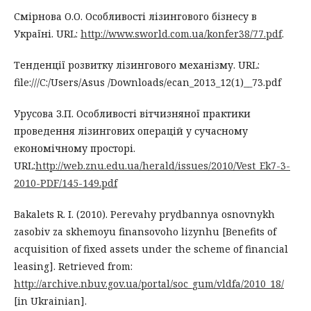
Смірнова О.О. Особливості лізингового бізнесу в
Україні. URL:
http://www.sworld.com.ua/konfer38/77.pdf
.
Тенденції розвитку лізингового механізму. URL:
file:///C:/Users/Asus /Downloads/ecan_2013_12(1)__73.pdf
Урусова З.П. Особливості вітчизняної практики
проведення лізингових операцій у сучасному
економічному просторі.
URL:
http://web.znu.edu.ua/herald/issues/2010/Vest_Ek7-3-
2010-PDF/145-149.pdf
Bakalets R. I. (2010). Perevahy prydbannya osnovnykh
zasobiv za skhemoyu finansovoho lizynhu [Benefits of
acquisition of fixed assets under the scheme of financial
leasing]. Retrieved from:
http://archive.nbuv.gov.ua/portal/soc_gum/vldfa/2010_18/
[in Ukrainian].