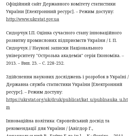
Офіційний сайт Державного комітету статистики
України [Електронний ресурс]. – Режим доступу:
http://www.ukrstat.gov.ua
Сидорчук І.П. Оцінка сучасного стану інноваційного
розвитку промислових підприємств України / І. П.
Сидорчук // Наукові записки Національного
університету "Острозька академія" серія Економіка. –
2013. – Вип. 23. – С. 228-232.
Здійснення наукових досліджень і розробок в Україні /
Державна служба статистики України [Електронний
ресурс]. – Режим доступу:
https://ukrstat.org/uk/druk/publicat/kat_u/publnauka_u.ht
m
Інноваційна політика: Європейський досвід та
рекомендації для України / [Авігдор Г.,
Архангельський В., Бойто Е. та ін.]. – К.: Фенікс. – 2011. –