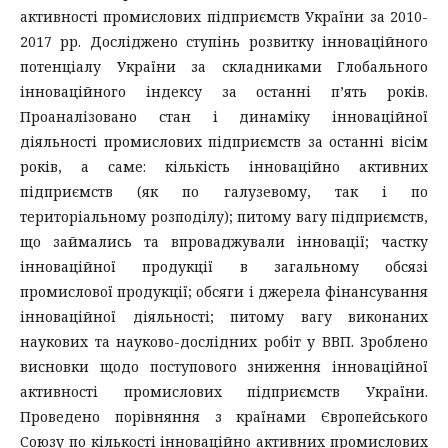
активності промислових підприємств України за 2010-
2017 рр. Досліджено ступінь розвитку інноваційного
потенціалу України за складниками Глобального
інноваційного індексу за останні п’ять років.
Проаналізовано стан і динаміку інноваційної
діяльності промислових підприємств за останні вісім
років, а саме: кількість інноваційно активних
підприємств (як по галузевому, так і по
територіальному розподілу); питому вагу підприємств,
що займались та впроваджували інновації; частку
інноваційної продукції в загальному обсязі
промислової продукції; обсяги і джерела фінансування
інноваційної діяльності; питому вагу виконаних
наукових та науково-дослідних робіт у ВВП. Зроблено
висновки щодо поступового зниження інноваційної
активності промислових підприємств України.
Проведено порівняння з країнами Європейського
Союзу по кількості інноваційно активних промислових