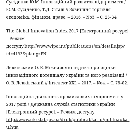
Сусіденко Ю.М. Інноваційний розвиток підприємств /
Ю.М. Сусіденко, Т.Д. Сіташ // Зовнішня торгівля:
економіка, фінанси, право. – 2016. – No3. – С. 23-34.
The Global Innovation Index 2017 [Електронний ресурс].
– Режим
доступу:
http://www.wipo.int/publications/en/details.jsp?
id=4193&plang=EN
.
Левківський О. В. Міжнародні індикатори оцінки
інноваційного потенціалу України та його реалізації /
О. В. Левківський // Інтелект XXI. – 2017. – No4. – С. 78-82.
Інноваційна діяльність промислових підприємств у
2017 році / Державна служба статистики України
[Електронний ресурс]. – Режим доступу:
http://www.ukrstat.gov.ua/druk/publicat/kat_u/publnauka_
u.htm