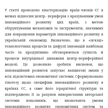
У статті проведено кластеризацію країн-членів ЄС в
межах відносин центр- периферія з врахуванням умов
інноваційного розвитку цих країн, з метою
обґрунтування механізмів та інструментів, значимих
для покращення параметрів інноваційного розвитку в
українській економіці. Визначено, що в «зв'язці»
технологічних процесів та дифузії інновацій найбільш
часто та продуктивно обговорюються сутність й
процеси внутрішньої динаміки центр-периферійної
моделі. Це дозволило зробити висновок, що
інноваційний розвиток запускає ланцюгові зміни у
всіх підсистемах економічної системи. Сформульовано
гіпотезу щодо специфіки інноваційного розвитку в
країнах ЄС, а саме його ієрархічної структури та
підтверджено її за рахунок використання авторської
системи показників, що визначають умови
інноваційного розвитку економічних систем та