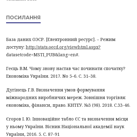
ПОСИЛАННЯ
База даних ОЭСР. [Електронний ресурс]. – Режим
доступу:
http://stats.oecd.org/viewhtml.aspx?
datasetcode=MSTI_PUB&lang=en#.
Геєць В.М. Чому знову настав час починати спочатку?
Економіка України. 2017. No 5–6. С. 31–38.
Дугінець Г.В. Визначення умов формування
міжнародних виробничих мереж. Зовнішня торгівля:
економіка, фінанси, право. КНТЕУ. №3 (98). 2018. С.33-46.
Єгоров І. Ю. Інноваційне табло ЄС та визначення місця
у ньому України. Вісник Національної академії наук
України, 2016. 5. С. 87-91