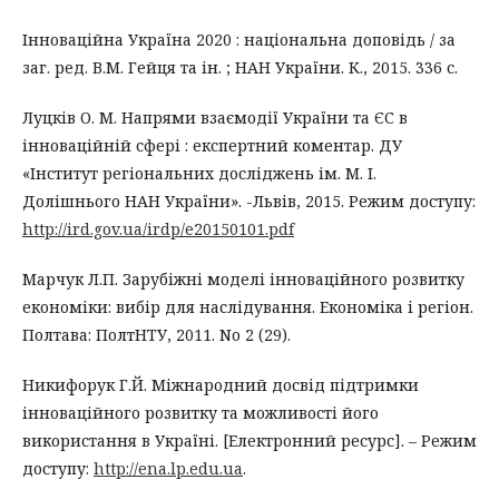
Інноваційна Україна 2020 : національна доповідь / за
заг. ред. В.М. Гейця та ін. ; НАН України. К., 2015. 336 с.
Луцків О. М. Напрями взаємодії України та ЄС в
інноваційній сфері : експертний коментар. ДУ
«Інститут регіональних досліджень ім. М. І.
Долішнього НАН України». -Львів, 2015. Режим доступу:
http://ird.gov.ua/irdp/e20150101.pdf
Марчук Л.П. Зарубіжні моделі інноваційного розвитку
економіки: вибір для наслідування. Економіка і регіон.
Полтава: ПолтНТУ, 2011. No 2 (29).
Никифорук Г.Й. Міжнародний досвід підтримки
інноваційного розвитку та можливості його
використання в Україні. [Електронний ресурс]. – Режим
доступу:
http://ena.lp.edu.ua
.