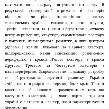
математичного апарату штучного інтелекту. В
результаті кластерізації отримано 6 кластерів
відповідно до рівня інноваційного розвитку
європейських країн – Нульовий, Перший, Другий,
Третій, Четвертий та П’ятий. Обґрунтовано сучасну
центр-периферійну структуру європейського простору
у контексті інноваційного розвитку, в якій центром
(ядром) є країни Нульового та Першого кластеру,
підпорядкованої менш інноваційно розвиненою
периферією є країни П’ятого кластеру, а країни
Другого, Третього та Четвертого кластерів є
напівпериферією. Запропоновано подальшу розробку
та обґрунтування стратегії розвитку України
здійснювати в розрізі кластеру подібних країн (П’ятий
кластер) з обов’язковим вираховуванням того, що
наступним кластером, до якого варто потрапити
Україні є Четвертий кластер, який характеризується
більшим ВВП.