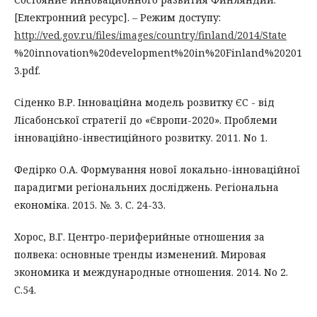
[Електронний ресурс]. – Режим доступу:
http://ved.gov.ru/files/images/country/finland/2014/State
%20innovation%20development%20in%20Finland%20201
3.pdf.
Сіденко В.Р. Інноваційна модель розвитку ЄС - від
Лісабонської стратегії до «Європи-2020». Проблеми
інноваційно-інвестиційного розвитку. 2011. No 1.
Федірко О.А. Формування нової локально-інноваційної
парадигми регіональних досліджень. Регіональна
економіка. 2015. №. 3. С. 24-33.
Хорос, В.Г. Центро-периферийные отношения за
полвека: основные тренды изменений. Мировая
экономика и международные отношения. 2014. No 2.
С.54.