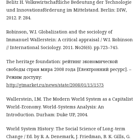
Belitz H. Volkswirtschaftliche Bedeutung der Technologie
und Innovationsförderung im Mittelstand. Berlin: DIW,
2012. P. 284.
Robinson, W.I. Globalization and the sociology of
Immanuel Wallerstein: A critical appraisal / W.I. Robinson
// International Sociology. 2011. No26(6). pp.723–745.
The heritage foundation: рейтинг экономической
свободы стран мира 2008 года [Електронний ресурс]. –
Режим доступу:
http://gtmarket.ru/news/state/2008/01/15/1573
Wallerstein, I.M. The Modern World System as a Capitalist
World-Economy. World-Systems Analysis: An
Introduction. Durham: Duke UP, 2004.
World System History: The Social Science of Long-term
Change / Ed. by R. A. Denemark, J. Friedman, В. K. Gills, G.