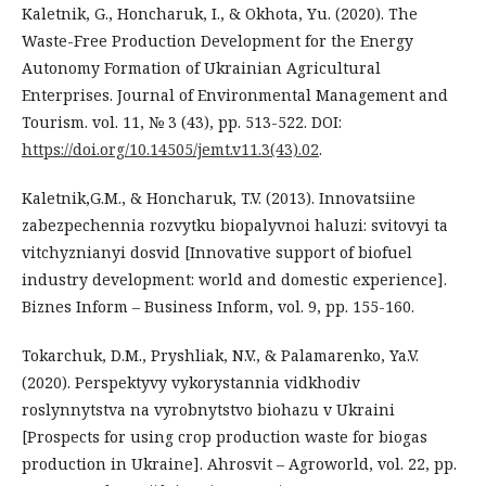
Kaletnik, G., Honcharuk, I., & Okhota, Yu. (2020). The
Waste-Free Production Development for the Energy
Autonomy Formation of Ukrainian Agricultural
Enterprises. Journal of Environmental Management and
Tourism. vol. 11, № 3 (43), pp. 513-522. DOI:
https://doi.org/10.14505/jemt.v11.3(43).02
.
Kaletnik,G.M., & Honcharuk, T.V. (2013). Innovatsiine
zabezpechennia rozvytku biopalyvnoi haluzi: svitovyi ta
vitchyznianyi dosvid [Innovative support of biofuel
industry development: world and domestic experience].
Biznes Inform – Business Inform, vol. 9, pp. 155-160.
Tokarchuk, D.M., Pryshliak, N.V., & Palamarenko, Ya.V.
(2020). Perspektyvy vykorystannia vidkhodiv
roslynnytstva na vyrobnytstvo biohazu v Ukraini
[Prospects for using crop production waste for biogas
production in Ukraine]. Ahrosvit – Agroworld, vol. 22, pp.