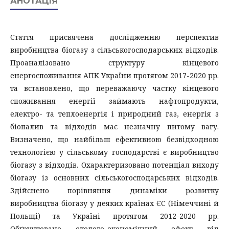
АНОТАЦІЯ
Стаття присвячена дослідженню перспектив
виробництва біогазу з сільськогосподарських відходів.
Проаналізовано структуру кінцевого
енергоспоживання АПК України протягом 2017-2020 рр.
та встановлено, що переважаючу частку кінцевого
споживання енергії займають нафтопродукти,
електро- та теплоенергія і природний газ, енергія з
біопалив та відходів має незначну питому вагу.
Визначено, що найбільш ефективною безвідходною
технологією у сільському господарстві є виробництво
біогазу з відходів. Охарактеризовано потенціал виходу
біогазу із основних сільськогосподарських відходів.
Здійснено порівняння динаміки розвитку
виробництва біогазу у деяких країнах ЄС (Німеччині й
Польщі) та Україні протягом 2012-2020 рр.
Обґрунтовано еколого-економічний ефект від