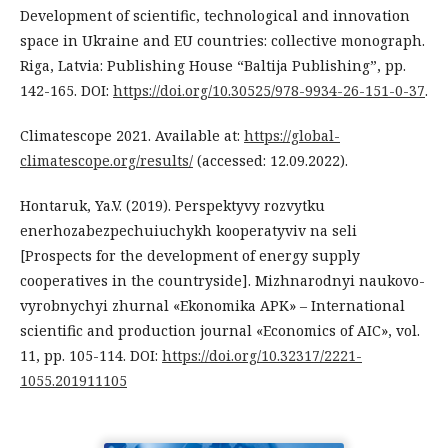
Development of scientific, technological and innovation
space in Ukraine and EU countries: collective monograph.
Riga, Latvia: Publishing House “Baltija Publishing”, pp.
142-165. DOI:
https://doi.org/10.30525/978-9934-26-151-0-37
.
Climatescope 2021. Available at:
https://global-
climatescope.org/results/
(accessed: 12.09.2022).
Hontaruk, Ya.V. (2019). Perspektyvy rozvytku
enerhozabezpechuiuchykh kooperatyviv na seli
[Prospects for the development of energy supply
cooperatives in the countryside]. Mizhnarodnyi naukovo-
vyrobnychyi zhurnal «Ekonomika APK» – International
scientific and production journal «Economics of AIC», vol.
11, pp. 105-114. DOI:
https://doi.org/10.32317/2221-
1055.201911105