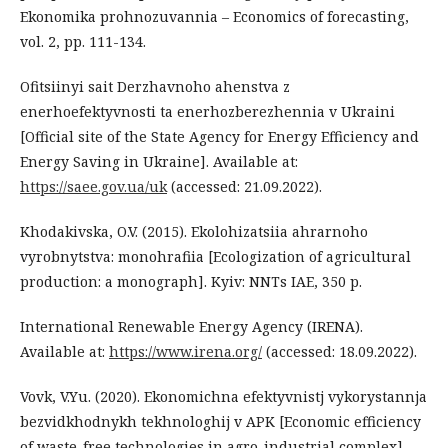
Ekonomika prohnozuvannia – Economics of forecasting,
vol. 2, pp. 111-134.
Ofitsiinyi sait Derzhavnoho ahenstva z
enerhoefektyvnosti ta enerhozberezhennia v Ukraini
[Official site of the State Agency for Energy Efficiency and
Energy Saving in Ukraine]. Available at:
https://saee.gov.ua/uk
(accessed: 21.09.2022).
Khodakivska, O.V. (2015). Ekolohizatsiia ahrarnoho
vyrobnytstva: monohrafiia [Ecologization of agricultural
production: a monograph]. Kyiv: NNTs IAE, 350 p.
International Renewable Energy Agency (IRENA).
Available at:
https://www.irena.org/
(accessed: 18.09.2022).
Vovk, V.Yu. (2020). Ekonomichna efektyvnistj vykorystannja
bezvidkhodnykh tekhnologhij v APK [Economic efficiency
of waste-free technologies in agro-industrial complex].