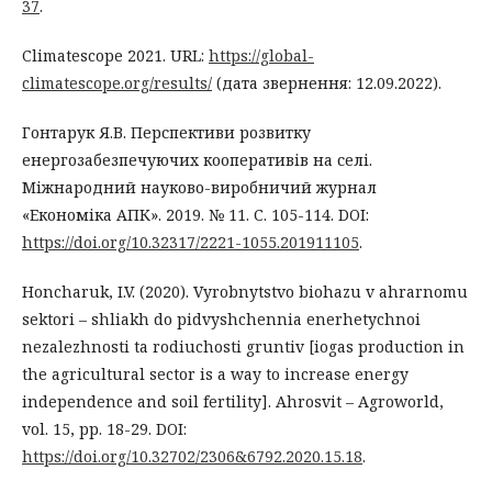
37
.
Climatescope 2021. URL:
https://global-
climatescope.org/results/
(дата звернення: 12.09.2022).
Гонтарук Я.В. Перспективи розвитку
енергозабезпечуючих кооперативів на селі.
Міжнародний науково-виробничий журнал
«Економіка АПК». 2019. № 11. С. 105-114. DOI:
https://doi.org/10.32317/2221-1055.201911105
.
Honcharuk, I.V. (2020). Vyrobnytstvo biohazu v ahrarnomu
sektori – shliakh do pidvyshchennia enerhetychnoi
nezalezhnosti ta rodiuchosti gruntiv [iogas production in
the agricultural sector is a way to increase energy
independence and soil fertility]. Ahrosvit – Agroworld,
vol. 15, pp. 18-29. DOI:
https://doi.org/10.32702/2306&6792.2020.15.18
.