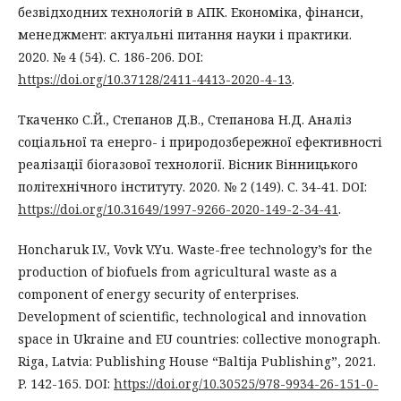
безвідходних технологій в АПК. Економіка, фінанси,
менеджмент: актуальні питання науки і практики.
2020. № 4 (54). С. 186-206. DOI:
https://doi.org/10.37128/2411-4413-2020-4-13
.
Ткаченко С.Й., Степанов Д.В., Степанова Н.Д. Аналіз
соціальної та енерго- і природозбережної ефективності
реалізації біогазової технології. Вісник Вінницького
політехнічного інституту. 2020. № 2 (149). С. 34-41. DOI:
https://doi.org/10.31649/1997-9266-2020-149-2-34-41
.
Honcharuk I.V., Vovk V.Yu. Waste-free technology’s for the
production of biofuels from agricultural waste as a
component of energy security of enterprises.
Development of scientific, technological and innovation
space in Ukraine and EU countries: collective monograph.
Riga, Latvia: Publishing House “Baltija Publishing”, 2021.
P. 142-165. DOI:
https://doi.org/10.30525/978-9934-26-151-0-