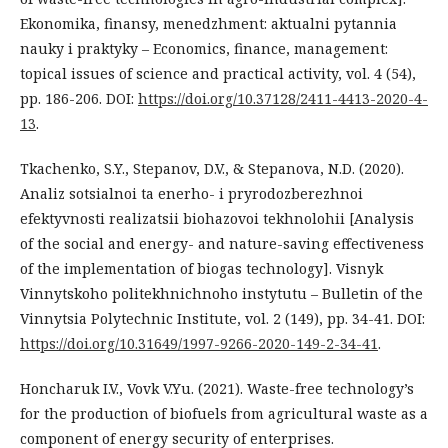
Ekonomika, finansy, menedzhment: aktualni pytannia
nauky i praktyky – Economics, finance, management:
topical issues of science and practical activity, vol. 4 (54),
pp. 186-206. DOI:
https://doi.org/10.37128/2411-4413-2020-4-
13
.
Tkachenko, S.Y., Stepanov, D.V., & Stepanova, N.D. (2020).
Analiz sotsialnoi ta enerho- i pryrodozberezhnoi
efektyvnosti realizatsii biohazovoi tekhnolohii [Analysis
of the social and energy- and nature-saving effectiveness
of the implementation of biogas technology]. Visnyk
Vinnytskoho politekhnichnoho instytutu – Bulletin of the
Vinnytsia Polytechnic Institute, vol. 2 (149), pp. 34-41. DOI:
https://doi.org/10.31649/1997-9266-2020-149-2-34-41
.
Honcharuk I.V., Vovk V.Yu. (2021). Waste-free technology’s
for the production of biofuels from agricultural waste as a
component of energy security of enterprises.