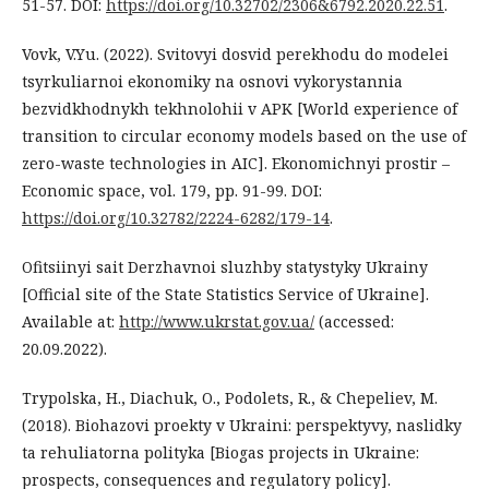
51-57. DOI:
https://doi.org/10.32702/2306&6792.2020.22.51
.
Vovk, V.Yu. (2022). Svitovyi dosvid perekhodu do modelei
tsyrkuliarnoi ekonomiky na osnovi vykorystannia
bezvidkhodnykh tekhnolohii v APK [World experience of
transition to circular economy models based on the use of
zero-waste technologies in AIC]. Ekonomichnyi prostir –
Economic space, vol. 179, pp. 91-99. DOI:
https://doi.org/10.32782/2224-6282/179-14
.
Ofitsiinyi sait Derzhavnoi sluzhby statystyky Ukrainy
[Official site of the State Statistics Service of Ukraine].
Available at:
http://www.ukrstat.gov.ua/
(accessed:
20.09.2022).
Trypolska, H., Diachuk, O., Podolets, R., & Chepeliev, M.
(2018). Biohazovi proekty v Ukraini: perspektyvy, naslidky
ta rehuliatorna polityka [Biogas projects in Ukraine:
prospects, consequences and regulatory policy].