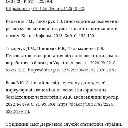
№ 3 (43). P. 513-522. DOI:
https://doi.org/10.14505/jemt.v11.3(43).02
.
Калетнік Г.М., Гончарук Т.В. Інноваційне забезпечення
розвитку біопаливної галузі: світовий та вітчизняний
досвід. Бізнес Інформ. 2013. № 9. С. 155-160.
Токарчук Д.М., Пришляк Н.В., Паламаренко Я.В.
Перспективи використання відходів рослинництва на
виробництво біогазу в Україні. Агросвіт. 2020. № 22. С.
51-57. DOI:
https://doi.org/10.32702/2306&6792.2020.22.51
.
Вовк В.Ю. Світовий досвід переходу до моделей
циркулярної економіки на основі використання
безвідходних технологій в АПК. Економічний простір.
2022. № 179. С. 91-99. DOI:
https://doi.org/10.32782/2224-
6282/179-14
.
Офіційний сайт Державної служби статистики України.