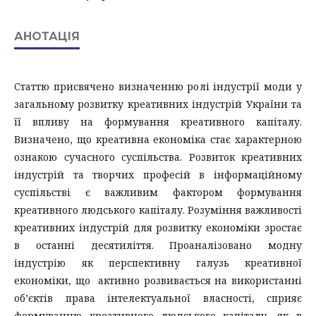
АНОТАЦІЯ
Статтю присвячено визначенню ролі індустрії моди у
загальному розвитку креативних індустрій України та
її впливу на формування креативного капіталу.
Визначено, що креативна економіка стає характерною
ознакою сучасного суспільства. Розвиток креативних
індустрій та творчих професій в інформаційному
суспільстві є важливим фактором формування
креативного людського капіталу. Розуміння важливості
креативних індустрій для розвитку економіки зростає
в останні десятиліття. Проаналізовано модну
індустрію як перспективну галузь креативної
економіки, що активно розвивається на використанні
об’єктів права інтелектуальної власності, сприяє
формуванню креативного людського капіталу, як в