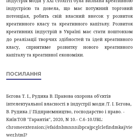
індустрія моди у ХХІ столітті була визнана креативною
індустрією та довела, що має потужний торговий
потенціал, робить свій власний внесок у розвиток
креативного класу та креативного капіталу. Розвиток
креативних індустрій в Україні має стати поштовхом
до реалізації творчих здібностей та ідей креативного
класу, сприятиме розвитку нового креативного
капіталу та креативної економіки.
ПОСИЛАННЯ
Бєгова Т. І., Рудика В. Правова охорона об'єктів
інтелектуальної власності в індустрії моди /Т. І. Бєгова,
В. Рудика // Підприємництво, господарство і право. -
Київ:ТОВ "Гарантія", 2020, N 10.- С.6-10.URL:
chromeextension://efaidnbmnnnibpcajpcglclefindmkaj/vie
wer.html?