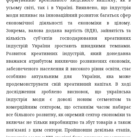
усьому світі, так і в Україні. Виявлено, що індустрія
моди впливає на інноваційний розвиток багатьох сфер
економічної діяльності та економіки в цілому.
Зокрема, валова додана вартість (ВДВ), зайнятість та
кількість суб’єктів господарювання креативних
індустрій України зростають швидкими темпами.
Розвиток креативних індустрій, який донедавна
вважався атрибутом виключно розвинених економік,
забезпеченого населення й високого рівня освіти, стає
особливо актуальним для України, яка може
продемонструвати свій креативний капітал. В ході
дослідження зроблено висновок, що українська
індустрія моди є доволі новим сегментом та
комерційним сектором, що останнім часом набирає
все більшого розвитку, як окремий сектор економіки та
включає не тільки виробництво та збут товарів а також
пов'язані з цим сектори. Пройшовши декілька етапів,