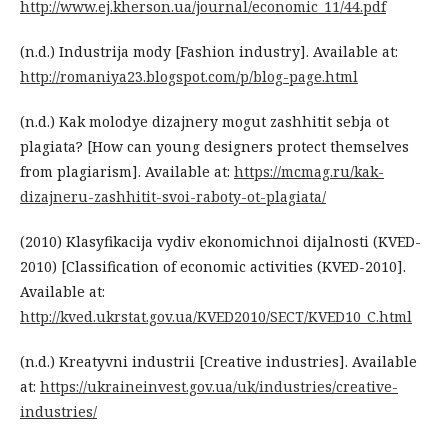
http://www.ej.kherson.ua/journal/economic_11/44.pdf
(n.d.) Industrija mody [Fashion industry]. Available at:
http://romaniya23.blogspot.com/p/blog-page.html
(n.d.) Kak molodye dizajnery mogut zashhitit sebja ot
plagiata? [How can young designers protect themselves
from plagiarism]. Available at:
https://mcmag.ru/kak-
dizajneru-zashhitit-svoi-raboty-ot-plagiata/
(2010) Klasyfikacija vydiv ekonomichnoi dijalnosti (KVED-
2010) [Classification of economic activities (KVED-2010].
Available at:
http://kved.ukrstat.gov.ua/KVED2010/SECT/KVED10_C.html
(n.d.) Kreatyvni industrii [Creative industries]. Available
at:
https://ukraineinvest.gov.ua/uk/industries/creative-
industries/