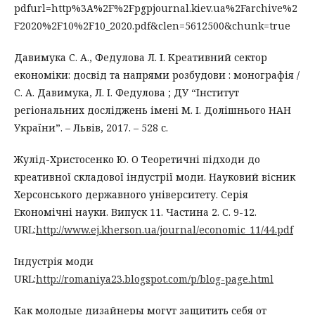
pdfurl=http%3A%2F%2Fpgpjournal.kiev.ua%2Farchive%2
F2020%2F10%2F10_2020.pdf&clen=5612500&chunk=true
Давимука С. А., Федулова Л. І. Креативний сектор
економіки: досвід та напрями розбудови : монографія /
С. А. Давимука, Л. І. Федулова ; ДУ “Інститут
регіональних досліджень імені М. І. Долішнього НАН
України”. – Львів, 2017. – 528 с.
Жулід-Христосенко Ю. О Теоретичні підходи до
креативної складової індустрії моди. Науковий вісник
Херсонського державного університету. Серія
Економічні науки. Випуск 11. Частина 2. С. 9-12.
URL:
http://www.ej.kherson.ua/journal/economic_11/44.pdf
Індустрія моди
URL:
http://romaniya23.blogspot.com/p/blog-page.html
Как молодые дизайнеры могут защитить себя от