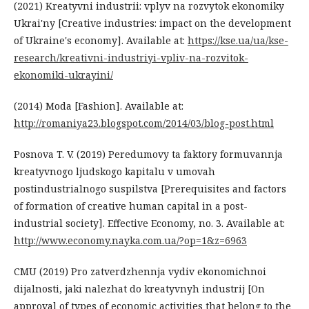
(2021) Kreatyvni industrii: vplyv na rozvytok ekonomiky
Ukrai'ny [Creative industries: impact on the development
of Ukraine's economy]. Available at:
https://kse.ua/ua/kse-
research/kreativni-industriyi-vpliv-na-rozvitok-
ekonomiki-ukrayini/
(2014) Moda [Fashion]. Available at:
http://romaniya23.blogspot.com/2014/03/blog-post.html
Posnova T. V. (2019) Peredumovy ta faktory formuvannja
kreatyvnogo ljudskogo kapitalu v umovah
postindustrialnogo suspilstva [Prerequisites and factors
of formation of creative human capital in a post-
industrial society]. Effective Economy, no. 3. Available at:
http://www.economy.nayka.com.ua/?op=1&z=6963
CMU (2019) Pro zatverdzhennja vydiv ekonomichnoi
dijalnosti, jaki nalezhat do kreatyvnyh industrij [On
approval of types of economic activities that belong to the