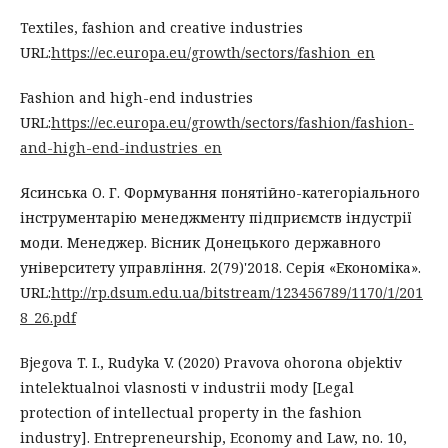
Textiles, fashion and creative industries
URL:
https://ec.europa.eu/growth/sectors/fashion_en
Fashion and high-end industries
URL:
https://ec.europa.eu/growth/sectors/fashion/fashion-
and-high-end-industries_en
Ясинська О. Г. Формування понятійно-категоріального
інструментарію менеджменту підприємств індустрії
моди. Менеджер. Вісник Донецького державного
університету управління. 2(79)'2018. Серія «Економіка».
URL:
http://rp.dsum.edu.ua/bitstream/123456789/1170/1/201
8_26.pdf
Bjegova T. I., Rudyka V. (2020) Pravova ohorona objektiv
intelektualnoi vlasnosti v industrii mody [Legal
protection of intellectual property in the fashion
industry]. Entrepreneurship, Economy and Law, no. 10,