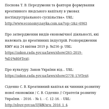
Поснова Т. В. Передумови та фактори формування
креативного людського капіталу в умовах
постіндустріального суспільства». URL:
http://www.economy.nayka.com.ua/?op=1&z=6963
Про затвердження видів економічної діяльності, які
належать до креативних індустрій. Розпорядження
КМУ від 24 квітня 2019 р. №256-р. URL:
https://zakon.rada.gov.ua/laws/show/265-2019-
%D1%80#Text;
Про культуру. Закон України від… URL:
https://zakon.rada.gov.ua/laws/show/2778-17#Text;
Сіденко С. В. Креативний капітал як чинник розвитку
нової економіки / С. В. Сіденко // Стратегія розвитку
України. - 2016. - № 1. - С. 12-16. - URL:
http://nbuv.gov.ua/UJRN/sru_2016_1_4
.