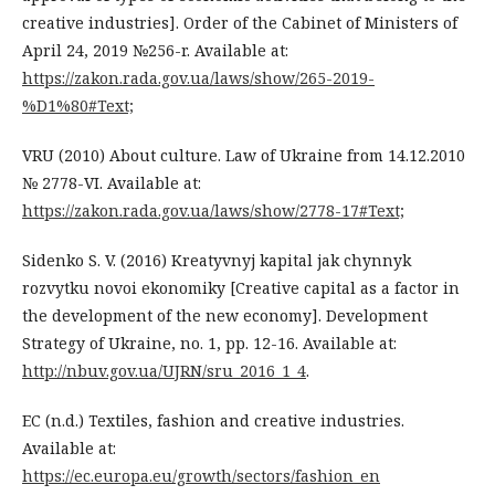
creative industries]. Order of the Cabinet of Ministers of
April 24, 2019 №256-r. Available at:
https://zakon.rada.gov.ua/laws/show/265-2019-
%D1%80#Text;
VRU (2010) About culture. Law of Ukraine from 14.12.2010
№ 2778-VI. Available at:
https://zakon.rada.gov.ua/laws/show/2778-17#Text;
Sidenko S. V. (2016) Kreatyvnyj kapital jak chynnyk
rozvytku novoi ekonomiky [Creative capital as a factor in
the development of the new economy]. Development
Strategy of Ukraine, no. 1, pp. 12-16. Available at:
http://nbuv.gov.ua/UJRN/sru_2016_1_4
.
EC (n.d.) Textiles, fashion and creative industries.
Available at:
https://ec.europa.eu/growth/sectors/fashion_en