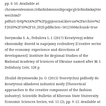
pp. 6-10. Available at:
chromeextension://efaidnbmnnnibpcajpcglclefindmkaj/vie
wer.html?
pdfurl=http%3A%2F%2Fpgpjournal.kiev.ua%2Farchive%2
F2020%2F10%2F10_2020.pdf&clen=5612500&chunk=true
Davymuka S. A., Fedulova L. I. (2017) Kreatyvnyj sektor
ekonomiky: dosvid ta naprjamy rozbudovy [Creative sector
of the economy: experience and directions of
development]. Institute for Regional Studies of the
National Academy of Sciences of Ukraine named after M. I.
Dolishniy. Lviv, 528 p.
Zhulid-Hrystosenko Ju. O. (2015) Teoretychni pidhody do
kreatyvnoi skladovoi industrii mody [Theoretical
approaches to the creative component of the fashion
industry]. Scientific Bulletin of Kherson State University.
Economic Sciences Series, vol. 11 (2), pp. 9-12. Available at: