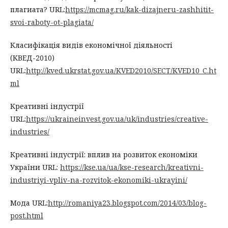
плагиата? URL:
https://mcmag.ru/kak-dizajneru-zashhitit-
svoi-raboty-ot-plagiata/
Класифікація видів економічної діяльності
(КВЕД-2010)
URL:
http://kved.ukrstat.gov.ua/KVED2010/SECT/KVED10_C.ht
ml
Креативні індустрії
URL:
https://ukraineinvest.gov.ua/uk/industries/creative-
industries/
Креативні індустрії: вплив на розвиток економіки
України URL:
https://kse.ua/ua/kse-research/kreativni-
industriyi-vpliv-na-rozvitok-ekonomiki-ukrayini/
Мода URL:
http://romaniya23.blogspot.com/2014/03/blog-
post.html