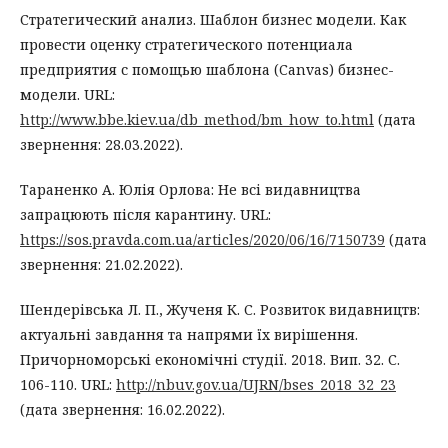
Стратегический анализ. Шаблон бизнес модели. Как
провести оценку стратегического потенциала
предприятия с помощью шаблона (Canvas) бизнес-
модели. URL:
http://www.bbe.kiev.ua/db_method/bm_how_to.html
(дата
звернення: 28.03.2022).
Тараненко А. Юлія Орлова: Не всі видавництва
запрацюють після карантину. URL:
https://sos.pravda.com.ua/articles/2020/06/16/7150739
(дата
звернення: 21.02.2022).
Шендерівська Л. П., Жученя К. С. Розвиток видавництв:
актуальні завдання та напрями їх вирішення.
Причорноморські економічні студії. 2018. Вип. 32. С.
106-110. URL:
http://nbuv.gov.ua/UJRN/bses_2018_32_23
(дата звернення: 16.02.2022).