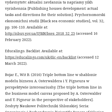
vydavnytstv: aktualni zavdannia ta napriamy yikh
vyrishennia [Publishing houses development: actual
tasks and directions for their solution]. Prychornomorski
ekonomichni studii [Black sea economic studies], vol. 32,
pp. 106-110. Available at:
http://nbuv.gov.ua/UJRN/bses_2018_32_23
(accessed 16
February 2022).
Educalingo. Backlist. Available at:
https://educalingo.com/uk/dic-en/backlist
(accessed 12
March 2022).
Bojar E., Wit B. (2016) Triple bottom line w shablonie
modelu biznesu A. Osterwaldera i Y. Pigneura w
perspektywie interesariushy. [The triple bottom line in
the business model canvas proposed by A. Osterwalder
and Y. Pigneur in the perspective of stakeholders].
Zeshyty Naukowe Politechniki Shlonskiej. Seria: