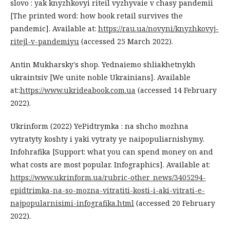
slovo : yak knyzhkovyi riteil vyzhyvaie v chasy pandemii
[The printed word: how book retail survives the
pandemic]. Available at:
https://rau.ua/novyni/knyzhkovyj-
ritejl-v-pandemiyu
(accessed 25 March 2022).
Antin Mukharsky's shop. Yednaiemo shliakhetnykh
ukraintsiv [We unite noble Ukrainians]. Available
at::
https://www.ukrideabook.com.ua
(accessed 14 February
2022).
Ukrinform (2022) YePidtrymka : na shcho mozhna
vytratyty koshty i yaki vytraty ye naipopuliarnishymy.
Infohrafika [Support: what you can spend money on and
what costs are most popular. Infographics]. Available at:
https://www.ukrinform.ua/rubric-other_news/3405294-
epidtrimka-na-so-mozna-vitratiti-kosti-i-aki-vitrati-e-
najpopularnisimi-infografika.html
(accessed 20 February
2022).