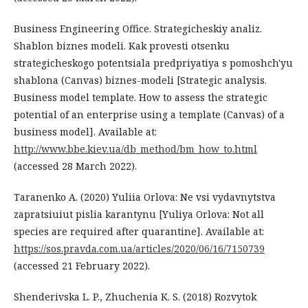
Business Engineering Office. Strategicheskiy analiz.
Shablon biznes modeli. Kak provesti otsenku
strategicheskogo potentsiala predpriyatiya s pomoshch'yu
shablona (Canvas) biznes-modeli [Strategic analysis.
Business model template. How to assess the strategic
potential of an enterprise using a template (Canvas) of a
business model]. Available at:
http://www.bbe.kiev.ua/db_method/bm_how_to.html
(accessed 28 March 2022).
Taranenko A. (2020) Yuliia Orlova: Ne vsi vydavnytstva
zapratsiuiut pislia karantynu [Yuliya Orlova: Not all
species are required after quarantine]. Available at:
https://sos.pravda.com.ua/articles/2020/06/16/7150739
(accessed 21 February 2022).
Shenderivska L. P., Zhuchenia K. S. (2018) Rozvytok