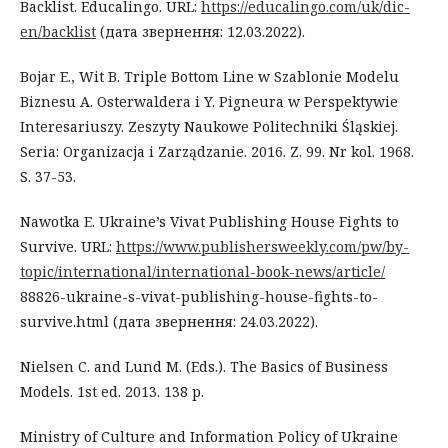
Backlist. Educalingo. URL:
https://educalingo.com/uk/dic-
en/backlist
(дата звернення: 12.03.2022).
Bojar E., Wit B. Triple Bottom Line w Szablonie Modelu
Biznesu A. Osterwaldera i Y. Pigneura w Perspektywie
Interesariuszy. Zeszyty Naukowe Politechniki Śląskiej.
Seria: Organizacja i Zarządzanie. 2016. Z. 99. Nr kol. 1968.
S. 37-53.
Nawotka E. Ukraine’s Vivat Publishing House Fights to
Survive. URL:
https://www.publishersweekly.com/pw/by-
topic/international/international-book-news/article/
88826-ukraine-s-vivat-publishing-house-fights-to-
survive.html (дата звернення: 24.03.2022).
Nielsen C. and Lund M. (Eds.). The Basics of Business
Models. 1st ed. 2013. 138 p.
Ministry of Culture and Information Policy of Ukraine