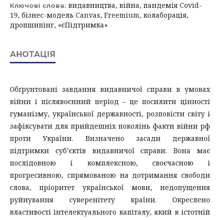
видавництва, війна, пандемія Covid-
Ключові слова:
19, бізнес-модель Canvas, Freemium, колаборація,
дропшипінг, «єПідтримка»
АНОТАЦІЯ
Обґрунтовані завдання видавничої справи в умовах
війни і післявоєнний період – це посилити цінності
гуманізму, української державності, розповісти світу і
зафіксувати для прийдешніх поколінь факти війни рф
проти України. Визначено засади державної
підтримки суб’єктів видавничої справи. Вона має
послідовною і комплексною, своєчасною і
прогресивною, спрямованою на дотримання свободи
слова, пріоритет української мови, недопущення
руйнування суверенітету країни. Окреслено
властивості інтелектуального капіталу, який в істотній