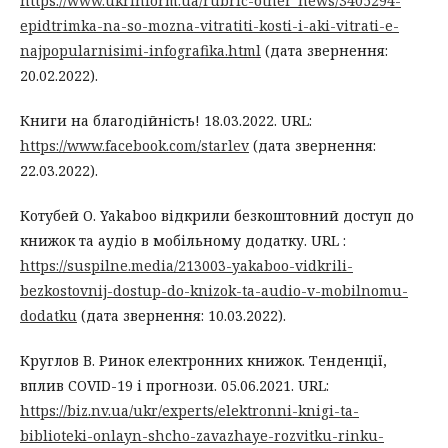
https://www.ukrinform.ua/rubric-other_news/3405294-
epidtrimka-na-so-mozna-vitratiti-kosti-i-aki-vitrati-e-
najpopularnisimi-infografika.html
(дата звернення:
20.02.2022).
Книги на благодійність! 18.03.2022. URL:
https://www.facebook.com/starlev
(дата звернення:
22.03.2022).
Котубей О. Yakaboo відкрили безкоштовний доступ до
книжок та аудіо в мобільному додатку. URL :
https://suspilne.media/213003-yakaboo-vidkrili-
bezkostovnij-dostup-do-knizok-ta-audio-v-mobilnomu-
dodatku
(дата звернення: 10.03.2022).
Круглов В. Ринок електронних книжок. Тенденції,
вплив COVID-19 і прогнози. 05.06.2021. URL:
https://biz.nv.ua/ukr/experts/elektronni-knigi-ta-
biblioteki-onlayn-shcho-zavazhaye-rozvitku-rinku-