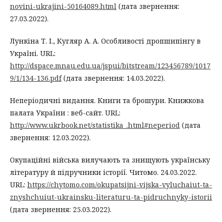
novini-ukrajini-50164089.html
(дата звернення:
27.03.2022).
Лункіна Т. І., Кугляр А. А. Особливості дропшипінгу в
Україні. URL:
http://dspace.mnau.edu.ua/jspui/bitstream/123456789/1017
9/1/134-136.pdf
(дата звернення: 14.03.2022).
Неперіодичні видання. Книги та брошури. Книжкова
палата України : веб-сайт. URL:
http://www.ukrbook.net/statistika_.html#neperiod
(дата
звернення: 12.03.2022).
Окупаційні війська вилучають та знищують українську
літературу й підручники історії. Читомо. 24.03.2022.
URL:
https://chytomo.com/okupatsijni-vijska-vyluchaiut-ta-
znyshchuiut-ukrainsku-literaturu-ta-pidruchnyky-istorii
(дата звернення: 25.03.2022).