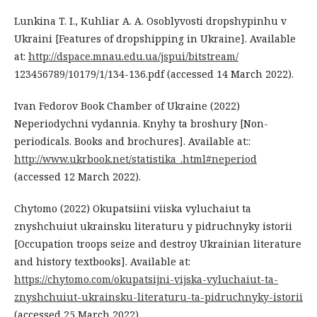
Lunkina T. I., Kuhliar A. A. Osoblyvosti dropshypinhu v
Ukraini [Features of dropshipping in Ukraine]. Available
at:
http://dspace.mnau.edu.ua/jspui/bitstream/
123456789/10179/1/134-136.pdf (accessed 14 March 2022).
Ivan Fedorov Book Chamber of Ukraine (2022)
Neperiodychni vydannia. Knyhy ta broshury [Non-
periodicals. Books and brochures]. Available at::
http://www.ukrbook.net/statistika_.html#neperiod
(accessed 12 March 2022).
Chytomo (2022) Okupatsiini viiska vyluchaiut ta
znyshchuiut ukrainsku literaturu y pidruchnyky istorii
[Occupation troops seize and destroy Ukrainian literature
and history textbooks]. Available at:
https://chytomo.com/okupatsijni-vijska-vyluchaiut-ta-
znyshchuiut-ukrainsku-literaturu-ta-pidruchnyky-istorii
(accessed 25 March 2022).