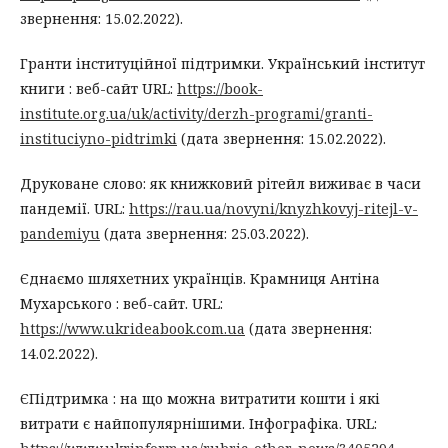
звернення: 15.02.2022).
Гранти інституційної підтримки. Український інститут
книги : веб-сайт URL:
https://book-
institute.org.ua/uk/activity/derzh-programi/granti-
instituciyno-pidtrimki
(дата звернення: 15.02.2022).
Друковане слово: як книжковий рітейл виживає в часи
пандемії. URL:
https://rau.ua/novyni/knyzhkovyj-ritejl-v-
pandemiyu
(дата звернення: 25.03.2022).
Єднаємо шляхетних українців. Крамниця Антіна
Мухарського : веб-сайт. URL:
https://www.ukrideabook.com.ua
(дата звернення:
14.02.2022).
ЄПідтримка : на що можна витратити кошти і які
витрати є найпопулярнішими. Інфографіка. URL: