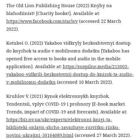
The Old Lion Publishing House (2022) Knyhy na
blahodiinist! [Charity books!]. Available at:
https://www.facebook.com/starlev
(accessed 22 March
2022).
Kotubei O. (2022) Yakaboo vidkryly bezkoshtovnyi dostup
do knyzhok ta audio v mobilnomu dodatku [Yakaboo has
opened free access to books and audio in the mobile
application]. Available at:
https://suspilne.media/213003-
yakaboo-vidkrili-bezkostovnij-dostup-do-knizok-ta-audio-
v-mobilnomu-dodatku
(accessed 10 March 2022).
Kruhlov V. (2021) Rynok elektronnykh knyzhok.
Tendentsii, vplyv COVID-19 i prohnozy [E-book market.
Trends, impact of COVID-19 and forecasts]. Available at:
https://biz.nv.ua/ukr/experts/elektronni-knigi-ta-
biblioteki-onlayn-shcho-zavazhaye-rozvitku-rinku-
novini-ukrajini-50164089.html
(accessed 27 March 2022).