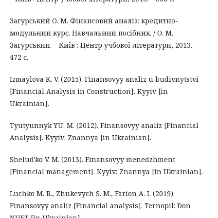
Загурський О. М. Фінансовий аналіз: кредитно-
модульний курс. Навчальний посібник. / О. М.
Загурський. – Київ : Центр учбової літератури, 2013. –
472 с.
Izmaylova K. V. (2015). Finansovyy analiz u budivnytstvi
[Financial Analysis in Construction]. Kyyiv [in
Ukrainian].
Tyutyunnyk YU. M. (2012). Finansovyy analiz [Financial
Analysis]. Kyyiv: Znannya [in Ukrainian].
Sheludʹko V. M. (2013). Finansovyy menedzhment
[Financial management]. Kyyiv: Znannya [in Ukrainian].
Luchko M. R., Zhukevych S. M., Farion A. I. (2019).
Finansovyy analiz [Financial analysis]. Ternopil: Don
NUET [in Ukrainian].