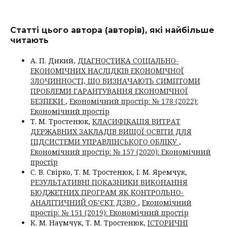
Статті цього автора (авторів), які найбільше
читають
А. П. Дикий,
ДІАГНОСТИКА СОЦІАЛЬНО-
ЕКОНОМІЧНИХ НАСЛІДКІВ ЕКОНОМІЧНОЇ
ЗЛОЧИННОСТІ, ЩО ВИЗНАЧАЮТЬ СИМПТОМИ
ПРОБЛЕМИ ГАРАНТУВАННЯ ЕКОНОМІЧНОЇ
БЕЗПЕКИ
,
Економічний простір: № 178 (2022):
Економічний простір
Т. М. Тростенюк,
КЛАСИФІКАЦІЯ ВИТРАТ
ДЕРЖАВНИХ ЗАКЛАДІВ ВИЩОЇ ОСВІТИ ДЛЯ
ПІДСИСТЕМИ УПРАВЛІНСЬКОГО ОБЛІКУ
,
Економічний простір: № 157 (2020): Економічний
простір
С. В. Свірко, Т. М. Тростенюк, І. М. Яремчук,
РЕЗУЛЬТАТИВНІ ПОКАЗНИКИ ВИКОНАННЯ
БЮДЖЕТНИХ ПРОГРАМ ЯК КОНТРОЛЬНО-
АНАЛІТИЧНИЙ ОБ’ЄКТ ДЗВО
,
Економічний
простір: № 151 (2019): Економічний простір
К. М. Наумчук, Т. М. Тростенюк,
ІСТОРИЧНІ