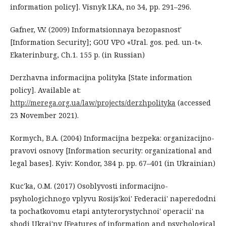
information policy]. Visnyk LKA, no 34, pp. 291–296.
Gafner, V.V. (2009) Informatsionnaya bezopasnost'
[Information Security]; GOU VPO «Ural. gos. ped. un-t».
Ekaterinburg, Ch.1. 155 p. (in Russian)
Derzhavna informacijna polityka [State information
policy]. Available at:
http://merega.org.ua/law/projects/derzhpolityka
(accessed
23 November 2021).
Kormych, B.A. (2004) Informacijna bezpeka: organizacijno-
pravovi osnovy [Information security: organizational and
legal bases]. Kyiv: Kondor, 384 p. pp. 67–401 (in Ukrainian)
Kuc'ka, O.M. (2017) Osoblyvosti informacijno-
psyhologichnogo vplyvu Rosijs'koi' Federacii' naperedodni
ta pochatkovomu etapi antyterorystychnoi' operacii' na
shodi Ukrai'ny [Features of information and psychological