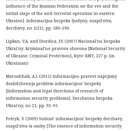
influence of the Russian Federation on the eve and the
initial stage of the anti-terrorist operation in eastern
Ukraine]. Informacijna bezpeka ljudyny, suspil'stva,
derzhavy, no 1(21), pp. 180–190.
Lipkan, V.A. and Diordica, I.V. (2007) Nacional'na bezpeka
Ukrai'ny: kryminal'no-pravova ohorona [National Security
of Ukraine: Criminal Protection], Kyiv: KNT, 227 p. (in
Ukrainian)
Marushhak, A.I. (2011) Informacijno-pravovi naprjamy
doslidzhennja problem informacijnoi' bezpeky
[Information and legal directions of research of
information security problems]. Derzhavna bezpeka
Ukrai'ny, no 21, pp. 92–95.
Petryk, V. (2009) Sutnist' informacijnoi' bezpeky derzhavy,
suspil'stva ta osoby [The essence of information security