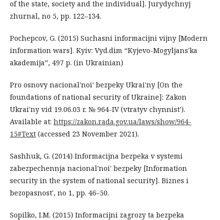
of the state, society and the individual]. Jurydychnyj
zhurnal, no 5, pp. 122–134.
Pochepcov, G. (2015) Suchasni informacijni vijny [Modern
information wars]. Kyiv: Vyd.dim “Kyjevo-Mogyljans'ka
akademija”, 497 p. (in Ukrainian)
Pro osnovy nacional'noi' bezpeky Ukrai'ny [On the
foundations of national security of Ukraine]: Zakon
Ukrai'ny vid 19.06.03 r. № 964-IV (vtratyv chynnist').
Available at:
https://zakon.rada.gov.ua/laws/show/964-
15#Text
(accessed 23 November 2021).
Sashhuk, G. (2014) Informacijna bezpeka v systemi
zabezpechennja nacional'noi' bezpeky [Information
security in the system of national security]. Biznes i
bezopasnost', no 1, pp. 46–50.
Sopilko, I.M. (2015) Informacijni zagrozy ta bezpeka