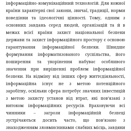
інформаційно-комунікаційний технологій. Для кожної
країни характерні свої закони, звичаї, традиції, норми
поведінки та ідеологічні цінності. Тому, одним з
основних завдань серед людей, організацій та й в
межах всієї країни захист національної безпеки
держави та захист інформаційного простору є основою
гарантування інформаційної безпеки. Швидше
формування інформатизованого суспільства, його
поширення та укорінення набуває особливого
значення при вирішенні проблем інформаційної
безпеки. На відміну від інших сфер життєдіяльності,
інформаційна існує не з метою потенційного
заробітку, оскільки сфера потребує значних інвестицій
з метою захисту установ від втрат, які пов’язані з
витоком інформаційних ресурсів. Враховуючи всі
чинники – загрози інформаційній безпеці
зустрічаються досить часто, що пов’язано з
знаходженням зловмисниками слабких місць, завдяки