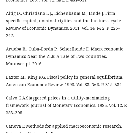
Altig D., Christiano L.J., Eichenbaum M., Linde J. Firm-
specific capital, nominal rigities and the business cycle.
Review of Economic Dynamics. 2011. Vol. 14. № 2. P. 225–
247.
Aruoba B., Cuba-Borda P., Schorfheide F.. Macroeconomic
Dynamics Near the ZLB: A Tale of Two Countries.
Manuscript. 2016.
Baxter M., King R.G. Fiscal policy in general equilibrium.
American Economic Review. 1993. Vol. 83. № 3. P. 315–334.
Calvo G.A.Staggered prices in a utility-maximizing
framework. Journal of Monetary Economics. 1983. Vol. 12. P.
383–398.
Canova F. Methods for applied macroeconomic research.