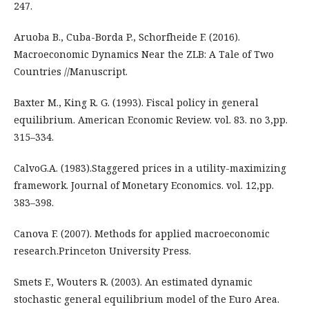
247.
Aruoba B., Cuba-Borda P., Schorfheide F. (2016).
Macroeconomic Dynamics Near the ZLB: A Tale of Two
Countries //Manuscript.
Baxter M., King R. G. (1993). Fiscal policy in general
equilibrium. American Economic Review. vol. 83. no 3,pp.
315–334.
CalvoG.A. (1983).Staggered prices in a utility-maximizing
framework. Journal of Monetary Economics. vol. 12,pp.
383–398.
Canova F. (2007). Methods for applied macroeconomic
research.Princeton University Press.
Smets F., Wouters R. (2003). An estimated dynamic
stochastic general equilibrium model of the Euro Area.