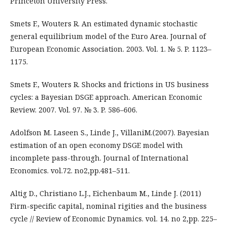
Princeton University Press.
Smets F., Wouters R. An estimated dynamic stochastic
general equilibrium model of the Euro Area. Journal of
European Economic Association. 2003. Vol. 1. № 5. P. 1123–
1175.
Smets F., Wouters R. Shocks and frictions in US business
cycles: a Bayesian DSGE approach. American Economic
Review. 2007. Vol. 97. № 3. P. 586–606.
Adolfson M. Laseen S., Linde J., VillaniM.(2007). Bayesian
estimation of an open economy DSGE model with
incomplete pass-through. Journal of International
Economics. vol.72. no2,pp.481–511.
Altig D., Christiano L.J., Eichenbaum M., Linde J. (2011)
Firm-specific capital, nominal rigities and the business
cycle // Review of Economic Dynamics. vol. 14. no 2,pp. 225–