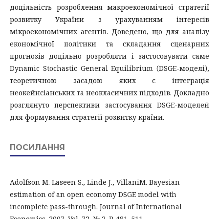
доцільність розроблення макроекономічної стратегії
розвитку України з урахуванням інтересів
мікроекономічних агентів. Доведено, що для аналізу
економічної політики та складання сценарних
прогнозів доцільно розробляти і застосовувати саме
Dynamic Stochastic General Equilibrium (DSGE-моделі),
теоретичною засадою яких є інтеграція
неокейнсіанських та неокласичних підходів. Докладно
розглянуто перспективи застосування DSGE-моделей
для формування стратегії розвитку країни.
ПОСИЛАННЯ
Adolfson M. Laseen S., Linde J., VillaniM. Bayesian
estimation of an open economy DSGE model with
incomplete pass-through. Journal of International
Economics. 2007. Vol. 72. № 2. P. 481–511.